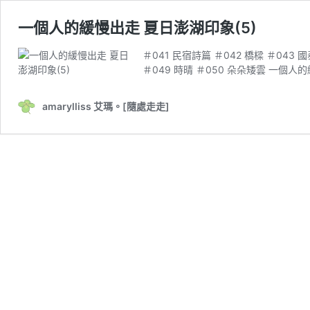
一個人的緩慢出走 夏日澎湖印象(5)
＃041 民宿詩篇 ＃042 橋樑 ＃043 
＃049 時晴 ＃050 朵朵矮雲 一個人
amarylliss 艾瑪。[隨處走走]