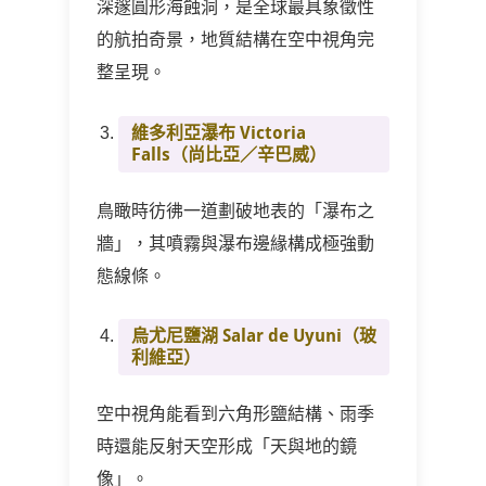
深邃圓形海蝕洞，是全球最具象徵性
的航拍奇景，地質結構在空中視角完
整呈現。
維多利亞瀑布 Victoria
Falls（尚比亞／辛巴威）
鳥瞰時彷彿一道劃破地表的「瀑布之
牆」，其噴霧與瀑布邊緣構成極強動
態線條。
烏尤尼鹽湖 Salar de Uyuni（玻
利維亞）
空中視角能看到六角形鹽結構、雨季
時還能反射天空形成「天與地的鏡
像」。