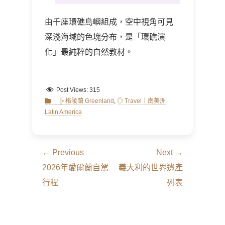
由千座環礁島嶼組成，空中視角可見
深淺海域的色塊分布，是「環礁演
化」最純粹的自然教材。
Post Views:
315
Categories
╠ 格陵蘭 Greenland
,
◎ Travel｜南美洲
Latin America
文
← Previous
Next →
章
Previous
Next
2026年愛爾蘭自駕
義大利的世界遺產
導
post:
post:
行程
列表
覽