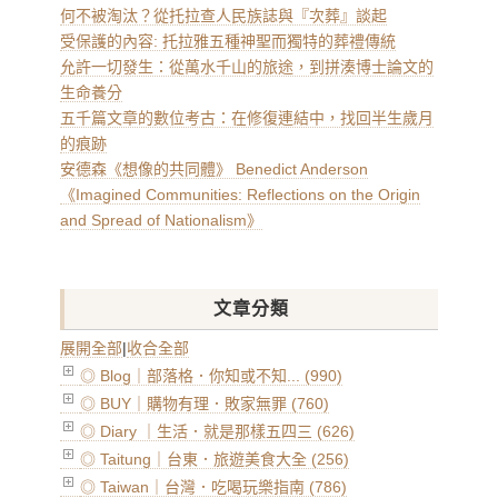
何不被淘汰？從托拉查人民族誌與『次葬』談起
受保護的內容: 托拉雅五種神聖而獨特的葬禮傳統
允許一切發生：從萬水千山的旅途，到拼湊博士論文的
生命養分
五千篇文章的數位考古：在修復連結中，找回半生歲月
的痕跡
安德森《想像的共同體》 Benedict Anderson
《Imagined Communities: Reflections on the Origin
and Spread of Nationalism》
文章分類
展開全部
|
收合全部
◎ Blog｜部落格．你知或不知... (990)
◎ BUY｜購物有理．敗家無罪 (760)
◎ Diary ｜生活．就是那樣五四三 (626)
◎ Taitung｜台東．旅遊美食大全 (256)
◎ Taiwan｜台灣．吃喝玩樂指南 (786)