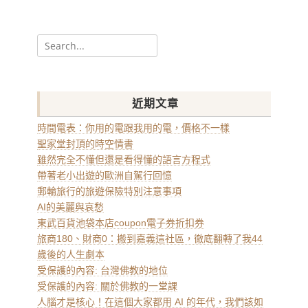
整
Search
for:
近期文章
時間電表：你用的電跟我用的電，價格不一樣
聖家堂封頂的時空情書
雖然完全不懂但還是看得懂的語言方程式
帶著老小出遊的歐洲自駕行回憶
郵輪旅行的旅遊保險特別注意事項
AI的美麗與哀愁
東武百貨池袋本店coupon電子券折扣券
旅商180、財商0：搬到嘉義這社區，徹底翻轉了我44
歲後的人生劇本
受保護的內容: 台灣佛教的地位
受保護的內容: 關於佛教的一堂課
人腦才是核心！在這個大家都用 AI 的年代，我們該如