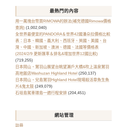
文
章
最熱門的內容
彙
整
用一萬塊台幣買RIMOWA的辦法(補充德國Rimowa價格
查詢)
(1,002,040)
全世界最便宜的PANDORA＆世界42國潘朵拉價格比較
表：日本、韓國、義大利、西班牙、英國、美國、台
灣、中國、新加坡、澳洲、德國、法國等價格表
(2024/2/9 更新匯率＆排名&增加世界12國比較)
(719,255)
日本岡山・鷲羽山展望台眺望瀨戶大橋&吹上溫泉鷲羽
高地飯店Washuzan Highland Hotel
(250,137)
日本岡山・兒島鷲羽Highland Hotel現場殺活章魚生魚
片&鬼太鼓
(249,079)
石垣島駕車環島一週行程安排
(204,451)
網站管理
註冊