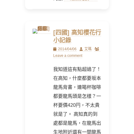
[四國] 高知櫻花行
小記錄
Posted
Author
2014/04/06
艾瑪
on
Leave a comment
我知道這有點超過了！
在高知，什麼都要坂本
龍馬背書，連喝杯咖啡
都要龍馬頭是怎樣？一
杯要價420円，不太貴
就是了。 高知真的到
處都是龍馬，在龍馬出
生地附近還有一間龍馬