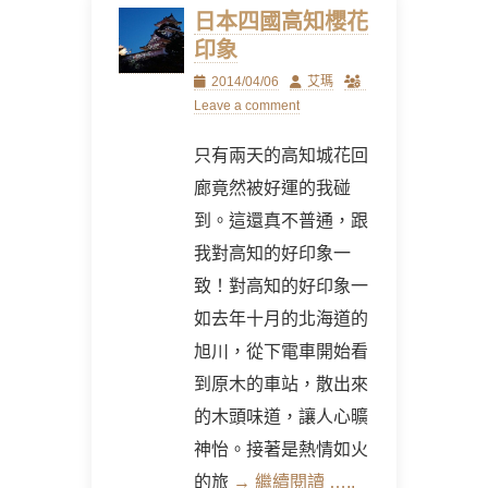
日本四國高知櫻花
印象
Posted
Author
2014/04/06
艾瑪
on
Leave a comment
只有兩天的高知城花回
廊竟然被好運的我碰
到。這還真不普通，跟
我對高知的好印象一
致！對高知的好印象一
如去年十月的北海道的
旭川，從下電車開始看
到原木的車站，散出來
的木頭味道，讓人心曠
神怡。接著是熱情如火
的旅
→ 繼續閱讀 …..