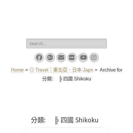
Search
for:
Facebook
Googleplus
Email
Flickr
YouTube
Instagram
Home
>
◎ Travel｜東北亞．日本 Japn
>
Archive for
分類:
╠ 四國 Shikoku
分類:
╠ 四國 Shikoku