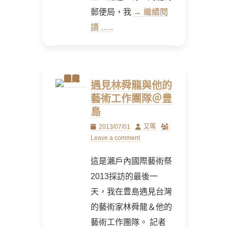
郵便局，我
→ 繼續閱
讀 …..
遇見林舜龍與他的
藝術工作團隊＠豊
島
Posted
Author
2013/07/01
艾瑪
on
Leave a comment
這是瀨戶內國際藝術祭
2013採訪的最後一
天，我在豊島遇見台灣
的藝術家林舜龍＆他的
藝術工作團隊。 記者