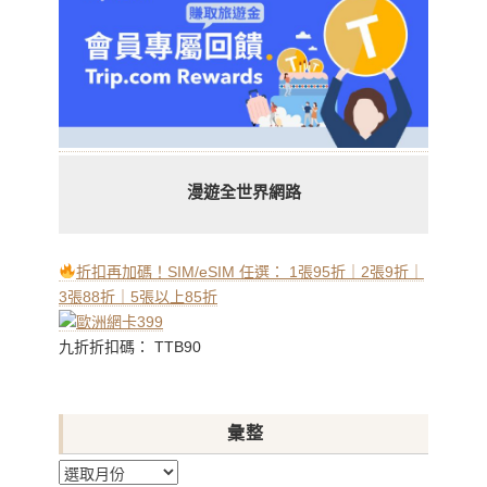
漫遊全世界網路
折扣再加碼！SIM/eSIM 任選： 1張95折｜2張9折｜
3張88折｜5張以上85折
九折折扣碼： TTB90
彙整
彙