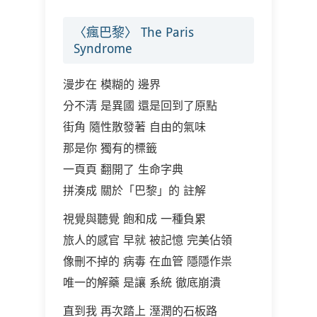
〈瘋巴黎〉 The Paris
Syndrome
漫步在 模糊的 邊界
分不清 是異國 還是回到了原點
街角 隨性散發著 自由的氣味
那是你 獨有的標籤
一頁頁 翻開了 生命字典
拼湊成 關於「巴黎」的 註解
視覺與聽覺 飽和成 一種負累
旅人的感官 早就 被記憶 完美佔領
像刪不掉的 病毒 在血管 隱隱作祟
唯一的解藥 是讓 系統 徹底崩潰
直到我 再次踏上 溼潤的石板路