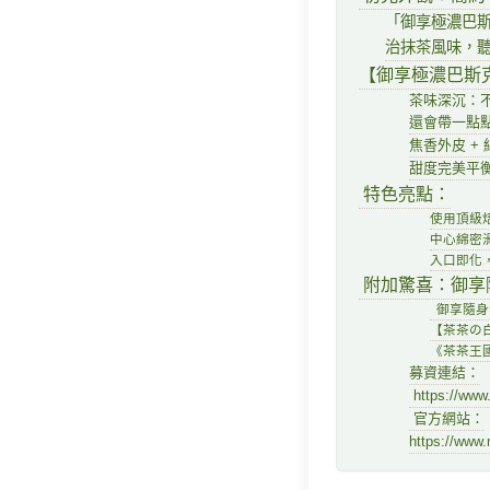
「御享極濃巴
治抹茶風味，
【御享極濃巴斯
茶味深沉：
還會帶一點
焦香外皮 
甜度完美平
特色亮點：
使用頂級
中心綿密
入口即化
附加驚喜：御享
御享隨身
【茶茶の
《茶茶王
募資連結：
https://www
官方網站：
https://www