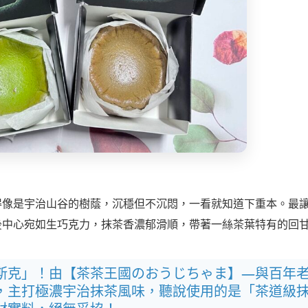
得像是宇治山谷的樹蔭，沉穩但不沉悶，一看就知道下重本。最
後中心宛如生巧克力，抹茶香濃郁滑順，帶著一絲茶葉特有的回
斯克」！由【茶茶王國のおうじちゃま】—與百年
，主打極濃宇治抹茶風味，聽說使用的是「茶道級