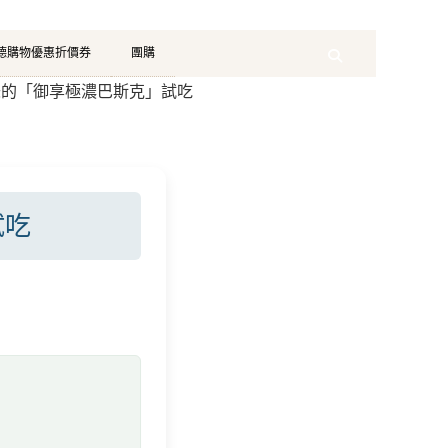
珂德購物優惠折價券
團購
Search
味的「御享極濃巴斯克」試吃
試吃