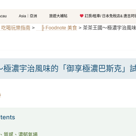
cau
Asia｜亞洲
旅遊大補帖
訂房/租車/ 日本免稅店& 唐吉
灣．吃喝玩樂指南
>
╠ Foodnote 美食
>
茶茶王國～極濃宇治風
～極濃宇治風味的「御享極濃巴斯克」
i
tents
、質感、濃郁氣場