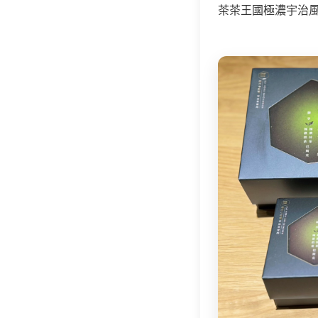
茶茶王國極濃宇治