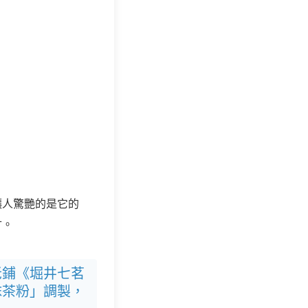
讓人驚艷的是它的
甘。
老鋪《堀井七茗
抹茶粉」調製，