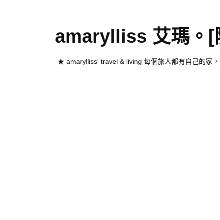
amarylliss 艾瑪
★ amarylliss' travel & living 每個旅人