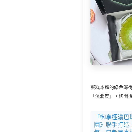
蛋糕本體的綠色深
「濕潤度」，切開
「御享極濃巴
園》聯手打造