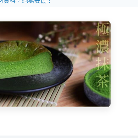
材實料，絕無妥協！