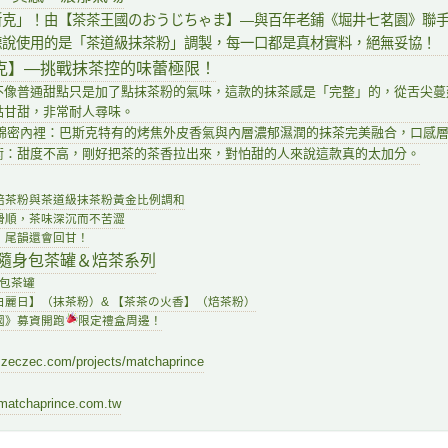
斯克」！由【茶茶王國のおうじちゃま】—與百年老鋪《堀井七茗園》聯
聽說使用的是「茶道級抹茶粉」調製，每一口都是真材實料，絕無妥協！
克】—挑戰抹茶控的味蕾極限！
不像普通甜點只是加了點抹茶粉的氣味，這款的抹茶感是「完整」的，從舌尖蔓
點甘甜，非常耐人尋味。
+ 綿密內裡：巴斯克特有的烤焦外皮香氣與內層濃郁濕潤的抹茶完美融合，口感
衡：甜度不高，剛好把茶的茶香拉出來，對怕甜的人來說這款真的太加分。
焙茶粉與茶道級抹茶粉黃金比例調和
滑順，茶味深沉而不苦澀
，尾韻還會回甘！
隨身包茶罐＆焙茶系列
包茶罐
白麗日】（抹茶粉）& 【茶茶の火香】（焙茶粉）
國》募資開跑
限定禮盒周邊！
.zeczec.com/projects/matchaprince
.matchaprince.com.tw