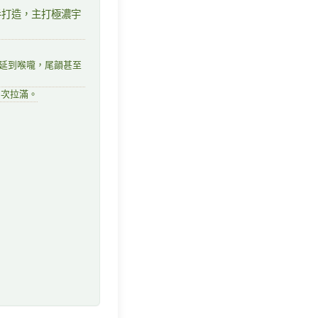
手打造，主打極濃宇
延到喉嚨，尾韻甚至
層次拉滿。