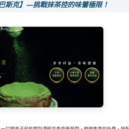
巴斯克】—挑戰抹茶控的味蕾極限！
，一打開盒子就能聞到濃郁茶香直衝腦門，微微焦香的外層，搭