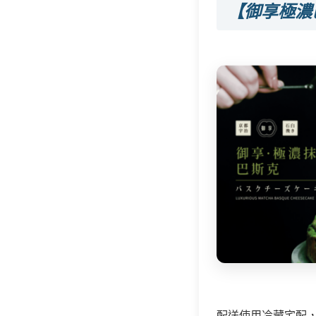
【御享極濃
配送使用冷藏宅配