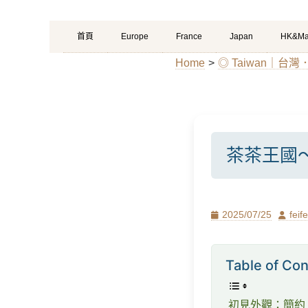
Primary
Skip
首頁
Europe
France
Japan
HK&Ma
Menu
to
Home
>
◎ Taiwan｜台
content
茶茶王國
Posted
Author
2025/07/25
feife
on
Table of Con
初見外觀：簡約