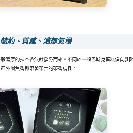
簡約、質感、濃郁氣場
一股濃厚的抹茶香氣就撲鼻而來。不同於一般巴斯克蛋糕偏向乳
，連外層焦香都帶著茶葉的茶香調性。