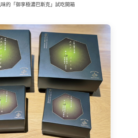
風味的「御享極濃巴斯克」試吃開箱