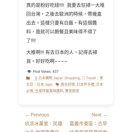
真的是粉好吃紐!!!! 我要去狂掃一大堆
回台灣，之後去歐洲的時候，帶幾盒
出去。這樣只要有白飯，有這個醬
料，我就可以飽餐且美味得不得了
了!!!!
大推啊!!! 有去日本的人，記得去掃
貨。好好吃啊~~~~
Post Views:
437
Categories
╠ 日本購物 Japan Shopping
,
◎ Travel｜東
Tags
北亞．日本 Japn
唐吉訶德
,
日本伴手禮
,
日本
必買
,
生蛋拌飯風味醬料
,
驚安殿堂
文
← Previous
Next →
章
Previous
Next
玖凉冰菓室：民雄
嘉義市東區：古早
導