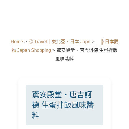
Home
>
◎ Travel｜東北亞．日本 Japn
>
╠ 日本購
物 Japan Shopping
>
驚安殿堂・唐吉訶德 生蛋拌飯
風味醬料
驚安殿堂・唐吉訶
德 生蛋拌飯風味醬
料