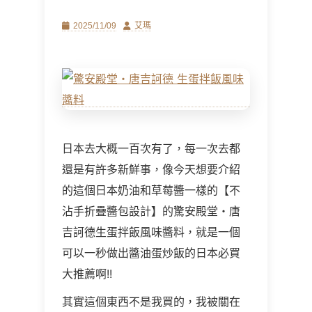
Posted
Author
2025/11/09
艾瑪
on
日本去大概一百次有了，每一次去都
還是有許多新鮮事，像今天想要介紹
的這個日本奶油和草莓醬一樣的【不
沾手折疊醬包設計】的驚安殿堂・唐
吉訶德生蛋拌飯風味醬料，就是一個
可以一秒做出醬油蛋炒飯的日本必買
大推薦啊!!
其實這個東西不是我買的，我被關在