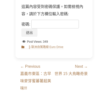
這篇內容受到密碼保護。如需檢視內
容，請於下方欄位輸入密碼:
密碼:
Post Views:
349
Categories
╠ 歐洲自駕路線 Euro Drive
文
← Previous
Next →
章
Previous
Next
嘉義市東區：古早
世界 15 大鳥瞰奇景
導
post:
post:
味麥芽蜜蕃薯超美
覽
味!!!