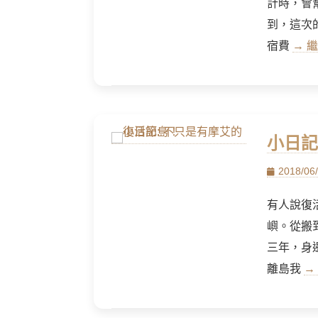
計時，會
到，這次
宿費
→ 繼
小日記
Posted
2018/06
on
有人說復
嶼。從搬
三年，身
離島我
→