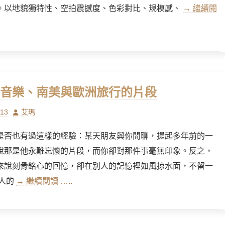
。以地貌獨特性、空拍震撼度、色彩對比、規模感、
→ 繼續閱
音樂、南美與歐洲旅行的片段
Author
/13
艾瑪
是否也有過這樣的經驗：某天朋友與你閒聊，提起多年前的一
說那是他永難忘懷的片段，而你卻對那件事毫無印象。反之，
來說刻骨銘心的回憶，卻在別人的記憶裡如風掠水面，不留一
個人的
→ 繼續閱讀 …..