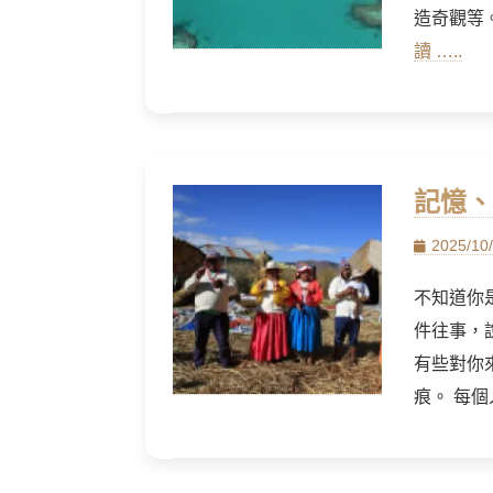
造奇觀等
讀 …..
記憶、
Posted
2025/10
on
不知道你
件往事，
有些對你
痕。 每