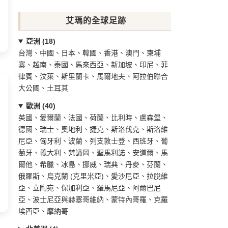
艾瑪的全球足跡
亞洲 (18)
台灣、中國、日本、韓國、香港、澳門、柬埔
寨、越南、泰國、馬來西亞、新加坡、印尼、菲
律賓、汶萊、斯里蘭卡、馬爾地夫、阿拉伯聯合
大公國、土耳其
歐洲 (40)
英國、愛爾蘭、法國、荷蘭、比利時、盧森堡、
德國、瑞士、奧地利、捷克、斯洛伐克、斯洛維
尼亞、匈牙利、波蘭、列支敦士登、西班牙、葡
萄牙、義大利、梵諦岡、聖馬利諾、安道爾、馬
爾他、希臘、冰島、挪威、瑞典、丹麥、芬蘭、
俄羅斯、烏克蘭 (克里米亞)、愛沙尼亞、拉脫維
亞、立陶宛、保加利亞、羅馬尼亞、阿爾巴尼
亞、波士尼亞與赫塞哥維納、蒙特內哥羅、克羅
埃西亞、摩納哥