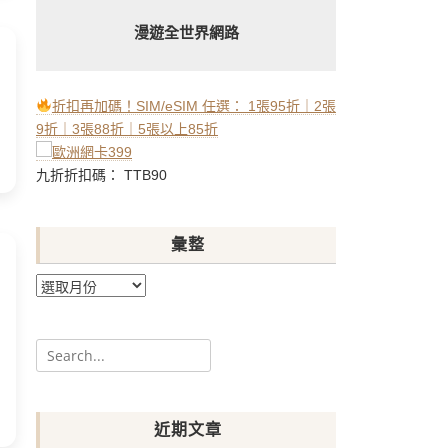
漫遊全世界網路
折扣再加碼！SIM/eSIM 任選： 1張95折｜2張
9折｜3張88折｜5張以上85折
九折折扣碼： TTB90
彙整
彙
整
Search
for:
近期文章