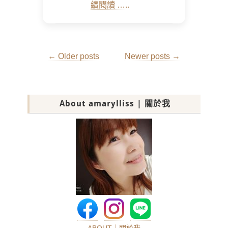
續閱讀 …..
Post
←
Older posts
Newer posts
→
navigation
About amarylliss | 關於我