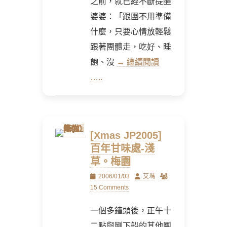
之前，就已經不斷提醒
婆婆：「跟團不用準備
什麼，只要心情放輕鬆
跟著團體走，吃好、睡
飽、沒
→ 繼續閱讀
…..
[Xmas JP2005]
百年甘味處-淺
草。梅園
Posted
Author
2006/01/03
艾瑪
on
15 Comments
一個多鐘頭後，正午十
二點與剛下船的其他團