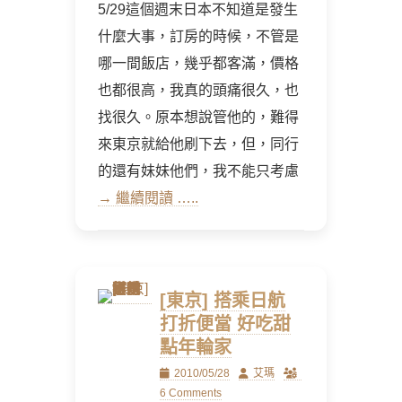
5/29這個週末日本不知道是發生
什麼大事，訂房的時候，不管是
哪一間飯店，幾乎都客滿，價格
也都很高，我真的頭痛很久，也
找很久。原本想說管他的，難得
來東京就給他刷下去，但，同行
的還有妹妹他們，我不能只考慮
→ 繼續閱讀 …..
[東京] 搭乘日航
打折便當 好吃甜
點年輪家
Posted
Author
2010/05/28
艾瑪
on
6 Comments