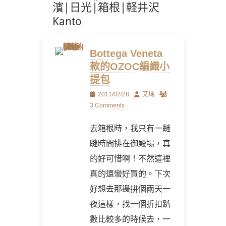
濱|日光|箱根|軽井沢
Kanto
Bottega Veneta
款的OZOC編織小
提包
Posted
Author
2011/02/28
艾瑪
on
3 Comments
去箱根時，我只有一瞇
瞇時間排在御殿場，真
的好可惜啊！不然這裡
真的還蠻好買的。下次
好想去那邊拼個兩天一
夜這樣，找一個折扣趴
數比較多的時候去，一