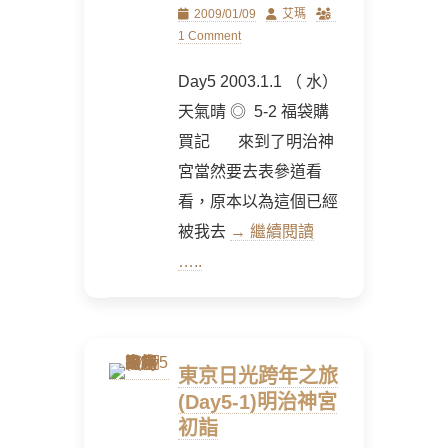
Posted
Author
2009/01/09
艾瑪
on
1 Comment
Day5 2003.1.1 （ 水）
天氣晴 ◎ 5-2 福袋購
買記 來到了明治神
宮當然要去表參道看
看，原本以為這個已經
被我去
→ 繼續閱讀
…..
東京日光跨年之旅
(Day5-1)明治神宮
初詣