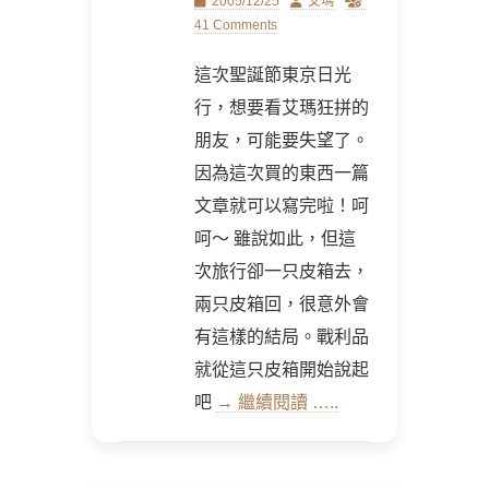
Posted
Author
2005/12/25
艾瑪
on
41 Comments
這次聖誕節東京日光
行，想要看艾瑪狂拼的
朋友，可能要失望了。
因為這次買的東西一篇
文章就可以寫完啦！呵
呵～ 雖說如此，但這
次旅行卻一只皮箱去，
兩只皮箱回，很意外會
有這樣的結局。戰利品
就從這只皮箱開始說起
吧
→ 繼續閱讀 …..