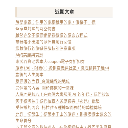
近期文章
時間電表：你用的電跟我用的電，價格不一樣
聖家堂封頂的時空情書
雖然完全不懂但還是看得懂的語言方程式
帶著老小出遊的歐洲自駕行回憶
郵輪旅行的旅遊保險特別注意事項
AI的美麗與哀愁
東武百貨池袋本店coupon電子券折扣券
旅商180、財商0：搬到嘉義這社區，徹底翻轉了我44
歲後的人生劇本
受保護的內容: 台灣佛教的地位
受保護的內容: 關於佛教的一堂課
人腦才是核心！在這個大家都用 AI 的年代，我們該如
何不被淘汰？從托拉查人民族誌與『次葬』談起
受保護的內容: 托拉雅五種神聖而獨特的葬禮傳統
允許一切發生：從萬水千山的旅途，到拼湊博士論文的
生命養分
五千篇文章的數位考古：在修復連結中，找回半生歲月