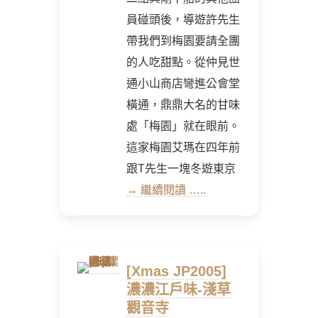
員碰頭後，導遊許先生
帶我們到梅園要請全團
的人吃甜點。從仲見世
通小山商店彎進公會堂
橫通，鼎鼎大名的甘味
處「梅園」就在眼前。
這家梅園艾瑪在四年前
跟T先生一塊冬遊東京
→ 繼續閱讀 …..
[Xmas JP2005]
濃濃江戶味-淺草
觀音寺