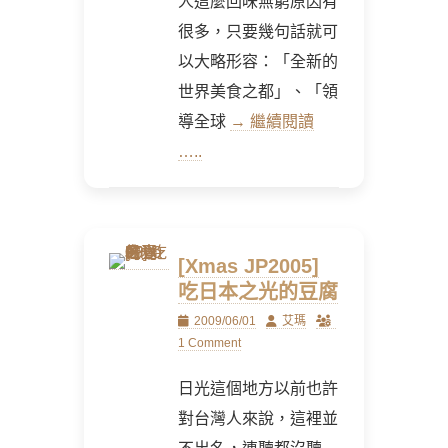
人這麼回味無窮原因有
很多，只要幾句話就可
以大略形容：「全新的
世界美食之都」、「領
導全球
→ 繼續閱讀
…..
[Xmas JP2005]
吃日本之光的豆腐
Posted
Author
2009/06/01
艾瑪
on
1 Comment
日光這個地方以前也許
對台灣人來說，這裡並