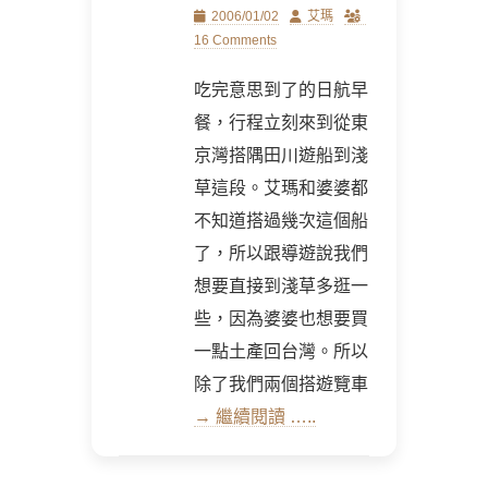
Posted
Author
2006/01/02
艾瑪
on
16 Comments
吃完意思到了的日航早
餐，行程立刻來到從東
京灣搭隅田川遊船到淺
草這段。艾瑪和婆婆都
不知道搭過幾次這個船
了，所以跟導遊說我們
想要直接到淺草多逛一
些，因為婆婆也想要買
一點土產回台灣。所以
除了我們兩個搭遊覽車
→ 繼續閱讀 …..