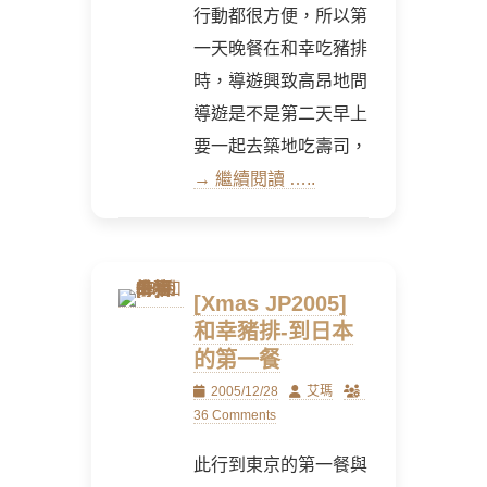
行動都很方便，所以第
一天晚餐在和幸吃豬排
時，導遊興致高昂地問
導遊是不是第二天早上
要一起去築地吃壽司，
→ 繼續閱讀 …..
[Xmas JP2005]
和幸豬排-到日本
的第一餐
Posted
Author
2005/12/28
艾瑪
on
36 Comments
此行到東京的第一餐與