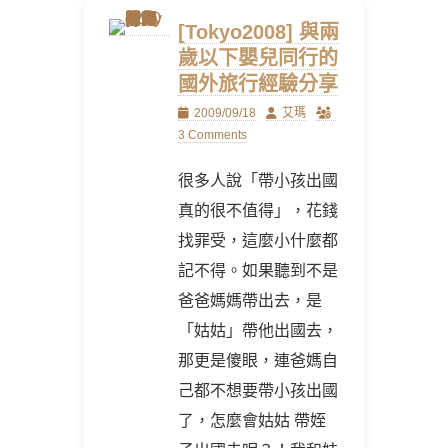
[Tokyo2008] 與兩
歲以下嬰兒同行的
國外旅行經驗分享
Posted
Author
2009/09/18
艾瑪
on
3 Comments
很多人說「帶小孩出國
真的很不值得」，花錢
找罪受，這麼小什麼都
記不得。如果聽到不是
爸爸媽媽帶出去，是
「姑姑」帶他出國去，
那更是傻眼，連爸媽自
己都不想要帶小孩出國
了，怎麼會姑姑 帶姪