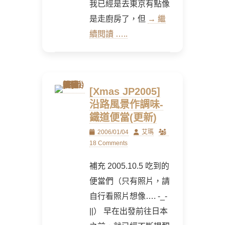
我已經是去東京有點像
是走廚房了，但
→ 繼
續閱讀 …..
[Xmas JP2005]
沿路風景作調味-
鐵道便當(更新)
Posted
Author
2006/01/04
艾瑪
on
18 Comments
補充 2005.10.5 吃到的
便當們（只有照片，請
自行看照片想像…. -_-
||） 早在出發前往日本