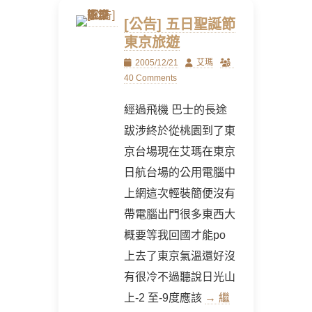
[公告] 五日聖誕節
東京旅遊
Posted
Author
2005/12/21
艾瑪
on
40 Comments
經過飛機 巴士的長途
跋涉終於從桃園到了東
京台場現在艾瑪在東京
日航台場的公用電腦中
上網這次輕裝簡便沒有
帶電腦出門很多東西大
概要等我回國才能po
上去了東京氣溫還好沒
有很冷不過聽說日光山
上-2 至-9度應該
→ 繼