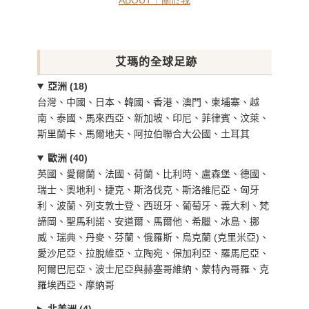
ABOUT｜關於我
艾瑪的全球足跡
亞洲 (18)
台灣、中國、日本、韓國、香港、澳門、柬埔寨、越
南、泰國、馬來西亞、新加坡、印尼、菲律賓、汶萊、
斯里蘭卡、馬爾地夫、阿拉伯聯合大公國、土耳其
歐洲 (40)
英國、愛爾蘭、法國、荷蘭、比利時、盧森堡、德國、
瑞士、奧地利、捷克、斯洛伐克、斯洛維尼亞、匈牙
利、波蘭、列支敦士登、西班牙、葡萄牙、義大利、梵
諦岡、聖馬利諾、安道爾、馬爾他、希臘、冰島、挪
威、瑞典、丹麥、芬蘭、俄羅斯、烏克蘭 (克里米亞)、
愛沙尼亞、拉脫維亞、立陶宛、保加利亞、羅馬尼亞、
阿爾巴尼亞、波士尼亞與赫塞哥維納、蒙特內哥羅、克
羅埃西亞、摩納哥