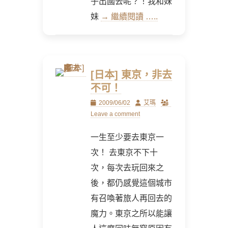
子出國去呢？！我和妹
妹
→ 繼續閱讀 …..
[日本] 東京，非去
不可！
Posted
Author
2009/06/02
艾瑪
on
Leave a comment
一生至少要去東京一
次！ 去東京不下十
次，每次去玩回來之
後，都仍感覺這個城市
有召喚著旅人再回去的
魔力。東京之所以能讓