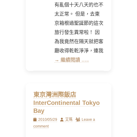
有亂個十天八天的也不
太正常。 但是，去東
京箱根過聖誕節的這次
旅行發生異常啦！ 因
為我竟然在隔天就把客
廳收得乾乾淨淨，連我
→ 繼續閱讀 …..
東京灣洲際飯店
InterContinental Tokyo
Bay
Posted
Author
2010/05/29
艾瑪
Leave a
on
comment