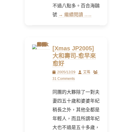
不過八點多。百合海鷗
號
→ 繼續閱讀 …..
[Xmas JP2005]
大和壽司-愈早來
愈好
Posted
Author
2005/12/29
艾瑪
on
31 Comments
同團的大夥除了一對夫
妻四五十歲和婆婆年紀
稍長之外，其他全都是
年輕人，而且所謂年紀
大也不過是五十多歲，