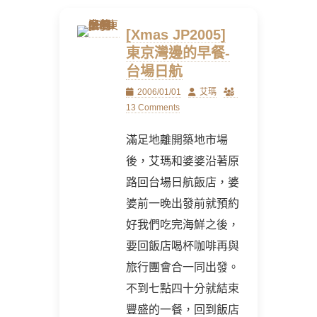
[Xmas JP2005]
東京灣邊的早餐-
台場日航
Posted
Author
2006/01/01
艾瑪
on
13 Comments
滿足地離開築地市場
後，艾瑪和婆婆沿著原
路回台場日航飯店，婆
婆前一晚出發前就預約
好我們吃完海鮮之後，
要回飯店喝杯咖啡再與
旅行團會合一同出發。
不到七點四十分就結束
豐盛的一餐，回到飯店