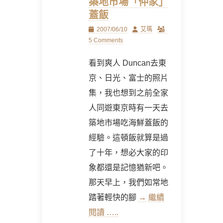
築地市場「仲家」
蓋飯
Posted
Author
2007/06/10
艾瑪
on
5 Comments
看到爽人 Duncan去東
京、日光、富士的照片
集，我也想到之前全家
人同遊東京時有一天去
築地市場吃海鮮蓋飯的
經驗。這頓飯就算是過
了十年，想必大家的印
象都還是記憶猶新吧。
那天早上，我們如常地
踏著輕快的腳
→ 繼續
閱讀 …..