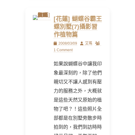
[花蓮] 蝴蝶谷霸王
蝶別墅(7)攝影習
作植物篇
Posted
Author
2008/03/09
艾瑪
on
1 Comment
如果說蝴蝶谷中讓我印
象最深刻的，除了他們
親切又不讓人感到有壓
力的服務之外，大概就
是這些天然又原始的植
物了吧？！這些照片全
部都是在別墅旁散步時
拍到的，我們到訪時時