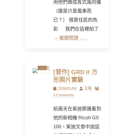
用他們做成各式風向儀
（還是只是風車而
已？） 很原住民的色
彩 我們在這裡拍了
→ 繼續閱讀 …..
[習作] GRD II 方
形照片實驗
Posted
Author
2008/01/06
艾瑪
on
3 Comments
前兩天在茱迪那邊看到
他的新相機 Ricoh GX
100，茱迪文章中說這