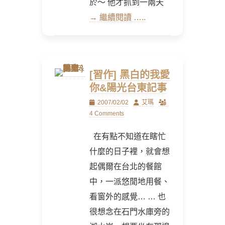
於～ 他才抓到一兩天
→ 繼續閱讀 …..
[習作] 黑白的我愛
你&陽光台東記事
Posted
Author
2007/02/02
艾瑪
on
4 Comments
在有點不知道在瞎忙
什麼的日子裡，就會想
起偶爾在台北的餐館
中，一派悠閒地用餐、
看窗外的感覺… … 也
很想念在石門水庫旁的