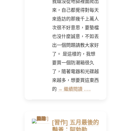
我還沒從地獄裡面爬出
來，自己都覺得對每天
來造訪的那幾千上萬人
次很不好意思，要墊檔
也沒什麼誠意，不如丟
出一個問題請教大家好
了。 是這樣的，我想
要買一個防潮箱很久
了，隨著電器和光碟越
來越多，想要買這東西
的
→ 繼續閱讀 …..
[習作] 五月最後的
豔黃：阿勃勒