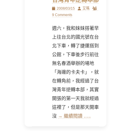
台灣青年逆轉本部
Posted
Author
2008/03/15
艾瑪
on
9 Comments
週六，我和妹妹搭著早
上往台北的國光號在台
北下車，轉了捷運搭到
公館，下車後步行前往
無名春酒舉辦的場地
「海邊的卡夫卡」，就
在轉角前，我經過了台
灣青年逆轉本部，其實
開張的第一天我就經過
這裡了，但是那天開車
沒
→ 繼續閱讀 …..