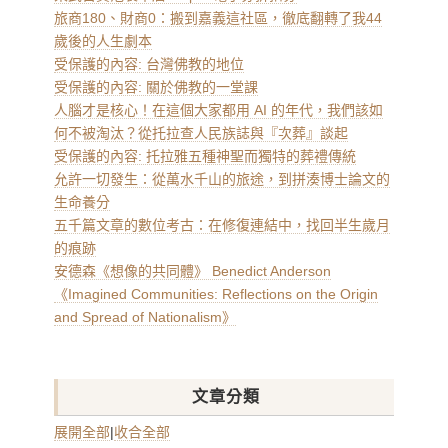
旅商180、財商0：搬到嘉義這社區，徹底翻轉了我44
歲後的人生劇本
受保護的內容: 台灣佛教的地位
受保護的內容: 關於佛教的一堂課
人腦才是核心！在這個大家都用 AI 的年代，我們該如
何不被淘汰？從托拉查人民族誌與『次葬』談起
受保護的內容: 托拉雅五種神聖而獨特的葬禮傳統
允許一切發生：從萬水千山的旅途，到拼湊博士論文的
生命養分
五千篇文章的數位考古：在修復連結中，找回半生歲月
的痕跡
安德森《想像的共同體》 Benedict Anderson
《Imagined Communities: Reflections on the Origin
and Spread of Nationalism》
文章分類
展開全部
|
收合全部