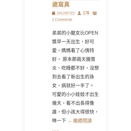
歲寫真
Posted
Author
2012/07/22
艾瑪
on
2 Comments
弟弟的小龍女比OPEN
獎早一天出生，好可
愛，媽媽看了心情特
好， 原本那兩天腸胃
炎、吃睡都不好，沒想
到去看了新出生的孫
女，病就好一半了。
可愛的小小娃娃才出生
幾天，看不出長得像
誰，但小孩大得很快，
咻一下
→ 繼續閱讀
…..