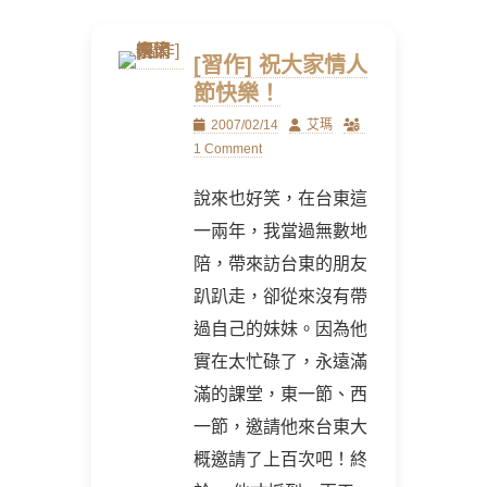
[習作] 祝大家情人
節快樂！
Posted
Author
2007/02/14
艾瑪
on
1 Comment
說來也好笑，在台東這
一兩年，我當過無數地
陪，帶來訪台東的朋友
趴趴走，卻從來沒有帶
過自己的妹妹。因為他
實在太忙碌了，永遠滿
滿的課堂，東一節、西
一節，邀請他來台東大
概邀請了上百次吧！終