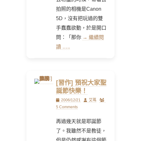
拍照的相機是Canon
5D，沒有把玩過的雙
手蠢蠢欲動，於是開口
問：「那你
→ 繼續閱
讀 …..
[習作] 預祝大家聖
誕節快樂！
Posted
Author
2006/12/21
艾瑪
on
5 Comments
再過幾天就是耶誕節
了。我雖然不是教徒，
但是仍然感謝有這個節