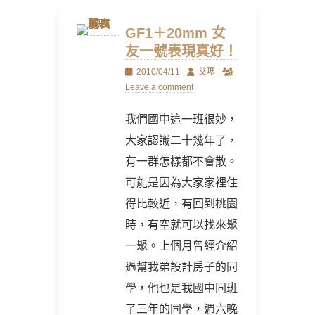
GF1＋20mm 女
友一號表現真好！
Posted
Author
2010/04/11
艾瑪
on
Leave a comment
我們國中這一班很妙，
大家認識二十幾年了，
有一群怎樣都不會散。
可能是因為大家家裡住
得比較近，有回到桃園
時，有空就可以找來聚
一聚。上個月曾經介紹
過幫我弟設計房子的同
學，他也是我國中同班
了三年的同學，週六晚