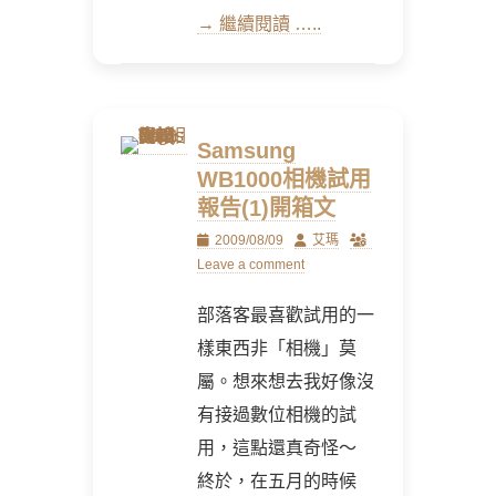
→ 繼續閱讀 …..
Samsung
WB1000相機試用
報告(1)開箱文
Posted
Author
2009/08/09
艾瑪
on
Leave a comment
部落客最喜歡試用的一
樣東西非「相機」莫
屬。想來想去我好像沒
有接過數位相機的試
用，這點還真奇怪～
終於，在五月的時候