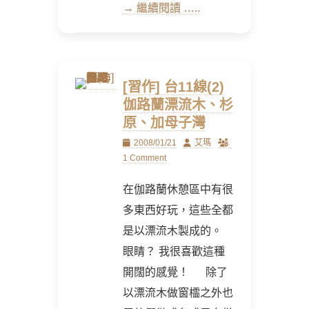
→ 繼續閱讀 …..
[習作] 台11線(2)
伽路蘭漂流木、杉
原、加母子灣
Posted
Author
2008/01/21
艾瑪
on
1 Comment
在伽路蘭休憩區中有很
多東西好玩，這些全都
是以漂流木製成的。
眼睛？ 我很喜歡這種
開闊的感覺！ 除了
以漂流木做窗櫺之外也