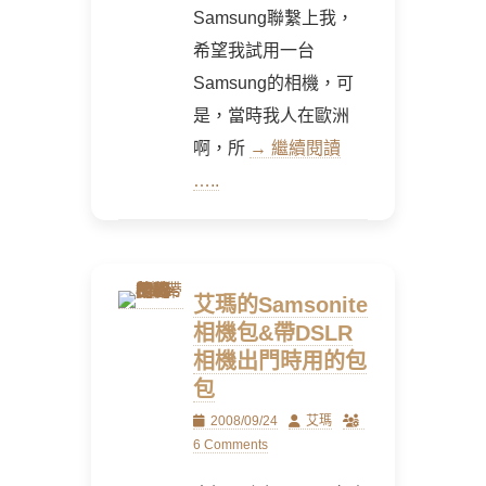
Samsung聯繫上我，
希望我試用一台
Samsung的相機，可
是，當時我人在歐洲
啊，所
→ 繼續閱讀
…..
艾瑪的Samsonite
相機包&帶DSLR
相機出門時用的包
包
Posted
Author
2008/09/24
艾瑪
on
6 Comments