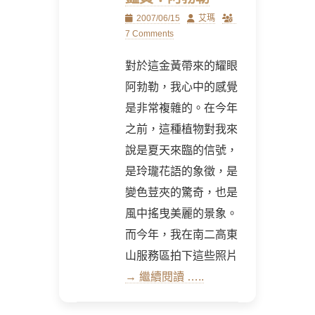
Posted
Author
2007/06/15
艾瑪
on
7 Comments
對於這金黃帶來的耀眼
阿勃勒，我心中的感覺
是非常複雜的。在今年
之前，這種植物對我來
說是夏天來臨的信號，
是玲瓏花語的象徵，是
變色荳夾的驚奇，也是
風中搖曳美麗的景象。
而今年，我在南二高東
山服務區拍下這些照片
→ 繼續閱讀 …..