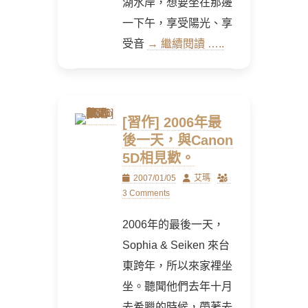
湖水岸，想要坐在那邊
一下午，享受陽光、享
受音
→ 繼續閱讀 …..
[習作] 2006年最
後一天，與Canon
5D相見歡。
Posted
Author
2007/01/05
艾瑪
on
3 Comments
2006年的最後一天，
Sophia & Seiken 來台
東跨年，所以來家裡坐
坐。聽聞他們去年十月
去希臘的時候，帶著去