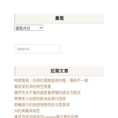
彙整
彙
整
Search
for:
近期文章
時間電表：你用的電跟我用的電，價格不一樣
聖家堂封頂的時空情書
雖然完全不懂但還是看得懂的語言方程式
帶著老小出遊的歐洲自駕行回憶
郵輪旅行的旅遊保險特別注意事項
AI的美麗與哀愁
東武百貨池袋本店coupon電子券折扣券