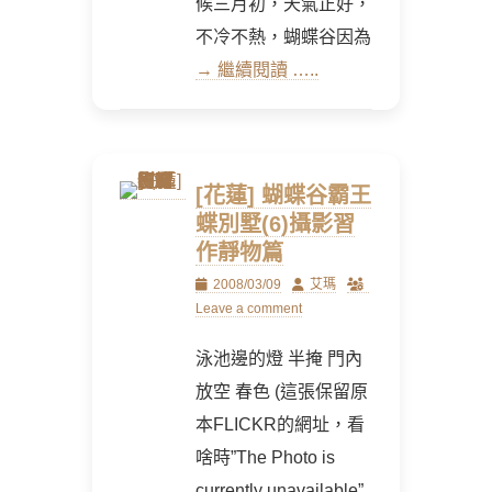
候三月初，天氣正好，
不冷不熱，蝴蝶谷因為
→ 繼續閱讀 …..
[花蓮] 蝴蝶谷霸王
蝶別墅(6)攝影習
作靜物篇
Posted
Author
2008/03/09
艾瑪
on
Leave a comment
泳池邊的燈 半掩 門內
放空 春色 (這張保留原
本FLICKR的網址，看
啥時”The Photo is
currently unavailable”