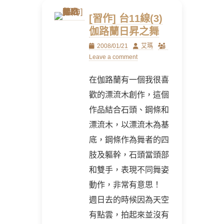
[習作] 台11線(3)
伽路蘭日昇之舞
Posted
Author
2008/01/21
艾瑪
on
Leave a comment
在伽路蘭有一個我很喜
歡的漂流木創作，這個
作品結合石頭、鋼條和
漂流木，以漂流木為基
底，鋼條作為舞者的四
肢及軀幹，石頭當頭部
和雙手，表現不同舞姿
動作，非常有意思！
週日去的時候因為天空
有點雲，拍起來並沒有