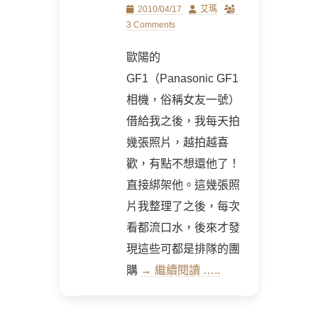
Posted
Author
2010/04/17
艾瑪
on
3 Comments
歐陽的
GF1（Panasonic GF1
相機，俗稱女友一號）
借給我之後，我每天拍
幾張照片，越拍越喜
歡，有點不想還他了！
直接綁架他。這幾張照
片我整理了之後，每次
看都流口水，後來才發
現這些可都是排隊的團
購
→ 繼續閱讀 …..