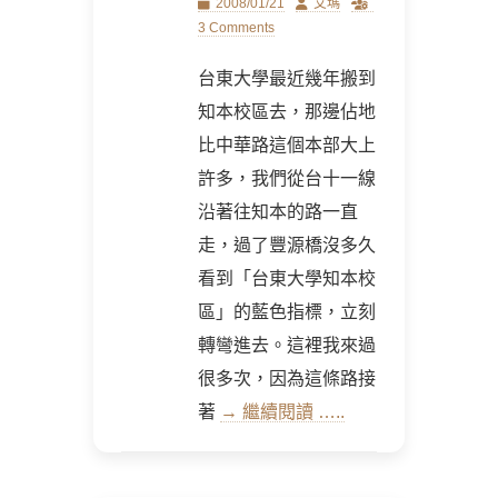
Posted
Author
2008/01/21
艾瑪
on
3 Comments
台東大學最近幾年搬到
知本校區去，那邊佔地
比中華路這個本部大上
許多，我們從台十一線
沿著往知本的路一直
走，過了豐源橋沒多久
看到「台東大學知本校
區」的藍色指標，立刻
轉彎進去。這裡我來過
很多次，因為這條路接
著
→ 繼續閱讀 …..