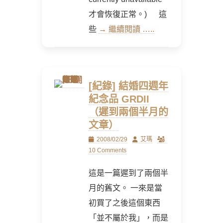
才會恢復正常。) 這
些
→ 繼續閱讀 …..
[紀錄] 結婚四週年
紀念品 GRDII
（遲到兩個半月的
文章）
Posted
Author
2008/02/29
艾瑪
on
10 Comments
這是一篇遲到了兩個半
月的舊文。 一來是當
初買了之後這個東西
「並不屬於我」，而是