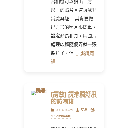
台相機可以拍出「方
形」的照片。這讓我非
常感興趣。 其實要做
出方形的照片很簡單，
設定好長和寬，用圖片
處理軟體隨便弄就一張
照片了，但
→ 繼續閱
讀 …..
[請益] 請推薦好用
的防潮箱
Posted
Author
2007/10/29
艾瑪
on
4 Comments