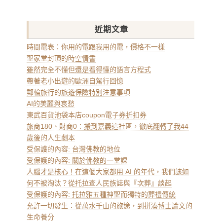
近期文章
時間電表：你用的電跟我用的電，價格不一樣
聖家堂封頂的時空情書
雖然完全不懂但還是看得懂的語言方程式
帶著老小出遊的歐洲自駕行回憶
郵輪旅行的旅遊保險特別注意事項
AI的美麗與哀愁
東武百貨池袋本店coupon電子券折扣券
旅商180、財商0：搬到嘉義這社區，徹底翻轉了我44
歲後的人生劇本
受保護的內容: 台灣佛教的地位
受保護的內容: 關於佛教的一堂課
人腦才是核心！在這個大家都用 AI 的年代，我們該如
何不被淘汰？從托拉查人民族誌與『次葬』談起
受保護的內容: 托拉雅五種神聖而獨特的葬禮傳統
允許一切發生：從萬水千山的旅途，到拼湊博士論文的
生命養分