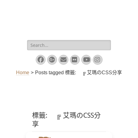
Search
for:
Facebook
Googleplus
Email
Flickr
YouTube
Instagram
Home
>
Posts tagged
標籤:
╔ 艾瑪のCSS分享
標籤:
╔ 艾瑪のCSS分
享