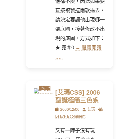
他都不變，因此如果要
直接複製這兩款過去，
請決定要讓他出現哪一
張底圖，接著修改不出
現的底圖，方式如下：
★ 讓＃0
→ 繼續閱讀
…..
[艾瑪CSS] 2006
聖誕極簡三色系
Posted
Author
2006/12/06
艾瑪
on
Leave a comment
又有一陣子沒有玩