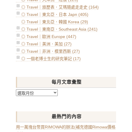
◎ Travel｜旅歷表．艾瑪隨處走走史 (164)
◎ Travel｜東北亞．日本 Japn (405)
◎ Travel｜東北亞．韓國 Korea (29)
◎ Travel｜東南亞．Southeast Asia (241)
◎ Travel｜歐洲 Europe (447)
◎ Travel｜美洲．美加 (27)
◎ Travel｜非洲．模里西斯 (27)
◎ 一個老博士生的研究筆記 (17)
每月文章彙整
每
月
文
章
最熱門的內容
彙
整
用一萬塊台幣買RIMOWA的辦法(補充德國Rimowa價格