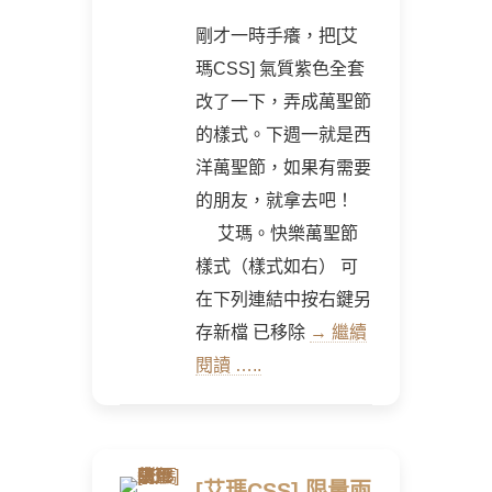
剛才一時手癢，把[艾
瑪CSS] 氣質紫色全套
改了一下，弄成萬聖節
的樣式。下週一就是西
洋萬聖節，如果有需要
的朋友，就拿去吧！
艾瑪。快樂萬聖節
樣式（樣式如右） 可
在下列連結中按右鍵另
存新檔 已移除
→ 繼續
閱讀 …..
[艾瑪CSS] 限量兩