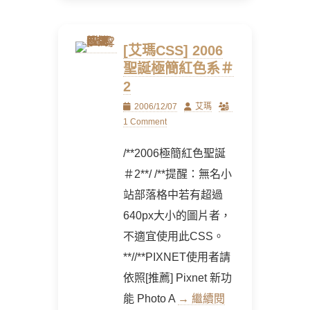
[艾瑪CSS] 2006
聖誕極簡紅色系＃
2
Posted
Author
2006/12/07
艾瑪
on
1 Comment
/**2006極簡紅色聖誕
＃2**/ /**提醒：無名小
站部落格中若有超過
640px大小的圖片者，
不適宜使用此CSS。
**//**PIXNET使用者請
依照[推薦] Pixnet 新功
能 Photo A
→ 繼續閱