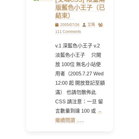
版藍色小王子（已
結束）
Posted
Author
2005/07/26
艾瑪
on
111 Comments
v.1 深藍色小王子 v.2
淡藍色小王子 只開
放 100位 無名小站使
用者（2005.7.27 Wed
12:00 起 開放登記至額
滿） 也請勿散佈此
CSS 請注意：一旦 留
言數量到達 100 或
→
繼續閱讀 …..