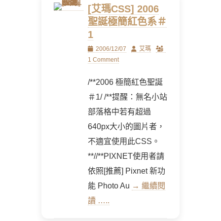
[艾瑪CSS] 2006
聖誕極簡紅色系＃
1
Posted
Author
2006/12/07
艾瑪
on
1 Comment
/**2006 極簡紅色聖誕
＃1/ /**提醒：無名小站
部落格中若有超過
640px大小的圖片者，
不適宜使用此CSS。
**//**PIXNET使用者請
依照[推薦] Pixnet 新功
能 Photo Au
→ 繼續閱
讀 …..