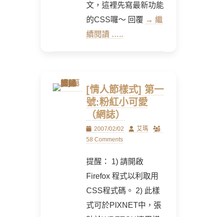
文，這裡先寫最新功能
的CSS囉～ 回覆
→ 繼
續閱讀 …..
[情人節樣式] 第一
號:粉紅小可愛
（網誌）
Posted
Author
2007/02/02
艾瑪
on
58 Comments
提醒： 1) 請開啟
Firefox 程式以利取用
CSS程式碼。 2) 此樣
式可於PIXNET中，張