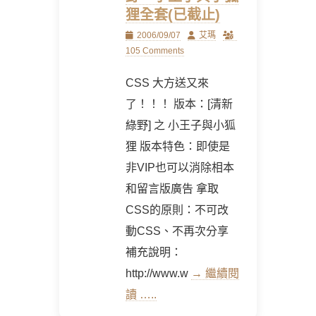
狸全套(已截止)
Posted
Author
2006/09/07
艾瑪
on
105 Comments
CSS 大方送又來
了！！！ 版本：[清新
綠野] 之 小王子與小狐
狸 版本特色：即使是
非VIP也可以消除相本
和留言版廣告 拿取
CSS的原則：不可改
動CSS、不再次分享
補充說明：
http://www.w
→ 繼續閱
讀 …..