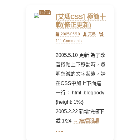
[艾瑪CSS] 極簡十
款(修正更新)
Posted
Author
2005/05/10
艾瑪
on
111 Comments
2005.5.10 更新 為了改
善捲軸上下移動時，忽
明忽滅的文字狀態，請
在CSS中加上下面這
一行： html .blogbody
{height: 1%;}
2005.2.22 新增快速下
載 1/24
→ 繼續閱讀
…..