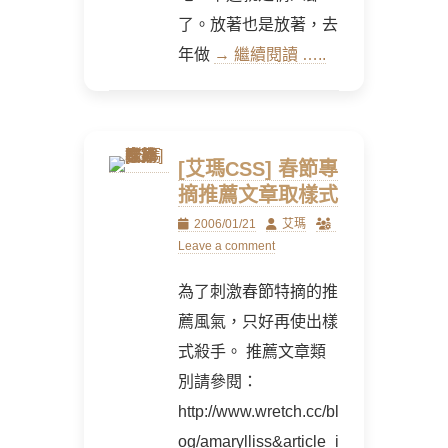
了。放著也是放著，去
年做
→ 繼續閱讀 …..
[艾瑪CSS] 春節專
摘推薦文章取樣式
Posted
Author
2006/01/21
艾瑪
on
Leave a comment
為了刺激春節特摘的推
薦風氣，只好再使出樣
式殺手。 推薦文章類
別請參閱：
http://www.wretch.cc/bl
og/amarylliss&article_i