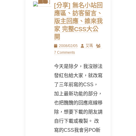
[分享] 無名小站回
應區、訪客留言、
版主回應、誰來我
家 完整CSS大公
開
Posted
Author
2008/02/05
艾瑪
on
7 Comments
今天是除夕，我沒辦法
發紅包給大家，就改寫
了三年前寫的CSS，
加上最新功能的部分，
也把醜醜的回應底線移
除，想要下載的朋友請
自行下載或複製。 改
寫的CSS我會另PO新