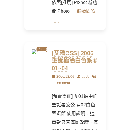
依照[推薦] Pixnet 新功
能 Photo
→ 繼續閱讀
…..
[艾瑪CSS] 2006
聖誕極簡白色系＃
01~04
Posted
Author
2006/12/06
艾瑪
on
1 Comment
[預覽畫面] ＃01襪中的
聖誕老公公 ＃02白色
聖誕節 使用說明，這
兩款只有底圖改變，其