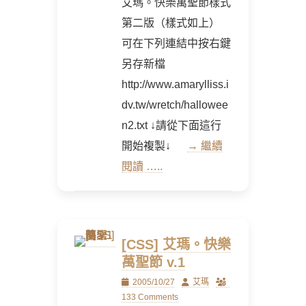
艾瑪。快樂萬聖節樣式
第二版（樣式如上）
可在下列連結中按右鍵
另存新檔
http://www.amarylliss.i
dv.tw/wretch/hallowee
n2.txt ↓請從下面這行
開始複製↓
→ 繼續
閱讀 …..
[CSS] 艾瑪。快樂
萬聖節 v.1
Posted
Author
2005/10/27
艾瑪
on
133 Comments