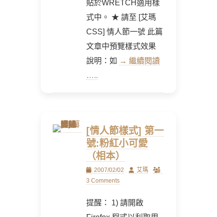
貼於WRETCH適用樣
式中。 ★ 請至 [艾瑪
CSS] 情人節一號 此篇
文章中預覽樣式效果
說明：如
→ 繼續閱讀
…..
[情人節樣式] 第一
號:粉紅小可愛
（相本）
Posted
Author
2007/02/02
艾瑪
on
3 Comments
提醒： 1) 請開啟