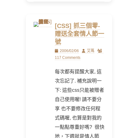
[CSS] 抓三個零-
贈送全套情人節一
號
Posted
Author
2006/02/06
艾瑪
on
117 Comments
每次都有提醒大家, 這
次忘記了. 補充說明一
下: 這些css只能被贈者
自己使用喔! 請不要分
享 也不要修改任何程
式碼喔, 也算是對我的
一點點尊重好嗎? 很快
地，下週就是情人節