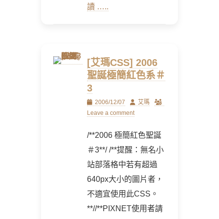
讀 …..
[艾瑪CSS] 2006
聖誕極簡紅色系＃
3
Posted
Author
2006/12/07
艾瑪
on
Leave a comment
/**2006 極簡紅色聖誕
＃3**/ /**提醒：無名小
站部落格中若有超過
640px大小的圖片者，
不適宜使用此CSS。
**//**PIXNET使用者請