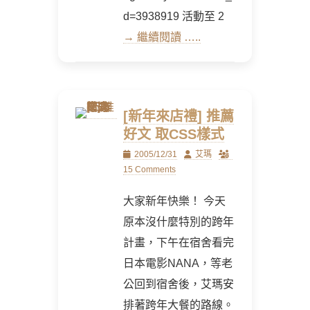
d=3938919 活動至 2
→ 繼續閱讀 …..
[新年來店禮] 推薦
好文 取CSS樣式
Posted
Author
2005/12/31
艾瑪
on
15 Comments
大家新年快樂！ 今天
原本沒什麼特別的跨年
計畫，下午在宿舍看完
日本電影NANA，等老
公回到宿舍後，艾瑪安
排著跨年大餐的路線。