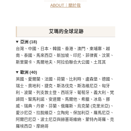
ABOUT｜關於我
艾瑪的全球足跡
亞洲 (18)
台灣、中國、日本、韓國、香港、澳門、柬埔寨、越
南、泰國、馬來西亞、新加坡、印尼、菲律賓、汶萊、
斯里蘭卡、馬爾地夫、阿拉伯聯合大公國、土耳其
歐洲 (40)
英國、愛爾蘭、法國、荷蘭、比利時、盧森堡、德國、
瑞士、奧地利、捷克、斯洛伐克、斯洛維尼亞、匈牙
利、波蘭、列支敦士登、西班牙、葡萄牙、義大利、梵
諦岡、聖馬利諾、安道爾、馬爾他、希臘、冰島、挪
威、瑞典、丹麥、芬蘭、俄羅斯、烏克蘭 (克里米亞)、
愛沙尼亞、拉脫維亞、立陶宛、保加利亞、羅馬尼亞、
阿爾巴尼亞、波士尼亞與赫塞哥維納、蒙特內哥羅、克
羅埃西亞、摩納哥