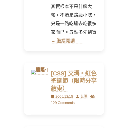
其實根本不是什麼大
餐，不過是路邊小吃，
只是一路吃過去吃很多
家而已。五點多先到寶
→ 繼續閱讀 …..
[CSS] 艾瑪。紅色
聖誕節（限時分享
結束）
Posted
Author
2005/12/18
艾瑪
on
129 Comments