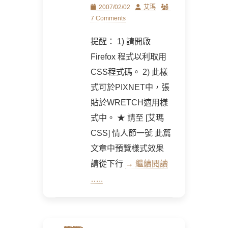
Posted
Author
2007/02/02
艾瑪
on
7 Comments
提醒： 1) 請開啟
Firefox 程式以利取用
CSS程式碼。 2) 此樣
式可於PIXNET中，張
貼於WRETCH適用樣
式中。 ★ 請至 [艾瑪
CSS] 情人節一號 此篇
文章中預覽樣式效果
請從下行
→ 繼續閱讀
…..