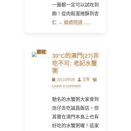
一圈都一定可以試吃到
飽！從肉鬆蛋捲酥到杏
仁
→ 繼續閱讀 …..
30°C的澳門(27)非
吃不可: 老記水蟹
粥
Posted
Author
2011/09/26
艾瑪
on
Leave a comment
馳名的水蟹粥大家會到
氹仔去吃誠昌飯店，但
其實在澳門本島上也有
好吃的水蟹粥喔！這家