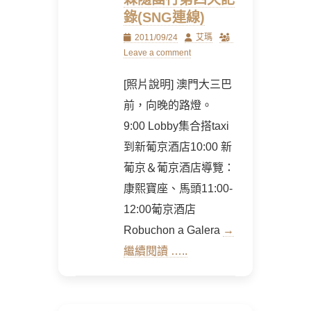
錄(SNG連線)
Posted
Author
2011/09/24
艾瑪
on
Leave a comment
[照片說明] 澳門大三巴
前，向晚的路燈。
9:00 Lobby集合搭taxi
到新葡京酒店10:00 新
葡京＆葡京酒店導覽：
康熙寶座、馬頭11:00-
12:00葡京酒店
Robuchon a Galera
→
繼續閱讀 …..