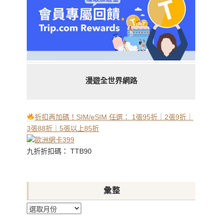
漫遊全世界網路
折扣再加碼！SIM/eSIM 任選： 1張95折｜2張9折｜
3張88折｜5張以上85折
九折折扣碼： TTB90
彙整
彙
整