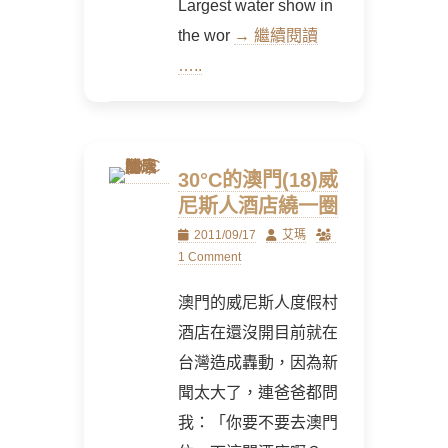
Largest water show in
the wor
→ 繼續閱讀
…..
30°C的澳門(18)威
尼斯人酒店繞一圈
Posted
Author
2011/09/17
艾瑪
on
1 Comment
澳門的威尼斯人度假村
酒店在還沒開目前就在
台灣造成轟動，因為新
聞太大了，連爸爸都問
我：「你要不要去澳門