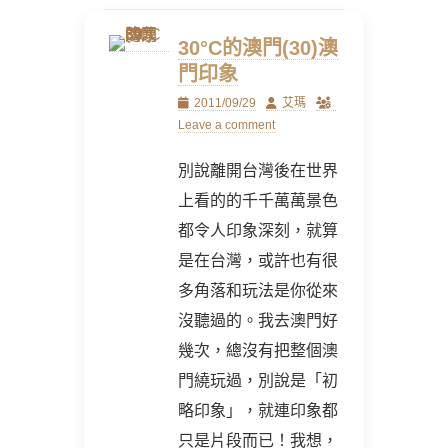
30°C的澳門(30)澳
門印象
Posted
Author
2011/09/29
艾瑪
on
Leave a comment
別說離開台灣後在世界
上看的的千千萬萬景色
都令人印象深刻，就算
是在台灣，或許也有很
多角落和玩法是你從來
沒聽過的。我去澳門好
幾次，總沒有把整個澳
門繞玩過，別說是「初
略印象」，就連印象都
只是片段而已！我想，