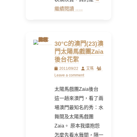
繼續閱讀 …..
30°C的澳門(23)澳
門太陽馬戲團Zaia
後台花絮
Posted
Author
2011/09/22
艾瑪
on
Leave a comment
太陽馬戲團Zaia後台
這一趟來澳門，看了兩
場澳門最知名的秀：水
舞間及太陽馬戲團
Zaia。 原本我還抱怨
怎麼先看水舞間，隔一