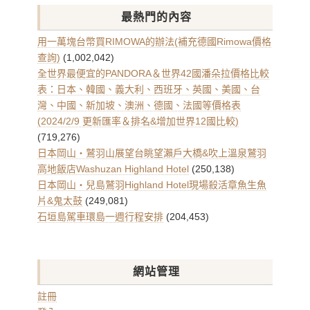
章
最熱門的內容
彙
整
用一萬塊台幣買RIMOWA的辦法(補充德國Rimowa價格
查詢)
(1,002,042)
全世界最便宜的PANDORA＆世界42國潘朵拉價格比較
表：日本、韓國、義大利、西班牙、英國、美國、台
灣、中國、新加坡、澳洲、德國、法國等價格表
(2024/2/9 更新匯率＆排名&增加世界12國比較)
(719,276)
日本岡山・鷲羽山展望台眺望瀨戶大橋&吹上溫泉鷲羽
高地飯店Washuzan Highland Hotel
(250,138)
日本岡山・兒島鷲羽Highland Hotel現場殺活章魚生魚
片&鬼太鼓
(249,081)
石垣島駕車環島一週行程安排
(204,453)
網站管理
註冊