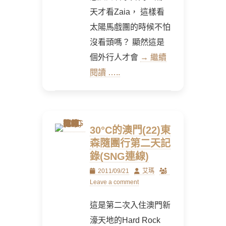
天才看Zaia， 這樣看
太陽馬戲團的時候不怕
沒看頭嗎？ 顯然這是
個外行人才會
→ 繼續
閱讀 …..
30°C的澳門(22)東
森隨團行第二天記
錄(SNG連線)
Posted
Author
2011/09/21
艾瑪
on
Leave a comment
這是第二次入住澳門新
濠天地的Hard Rock