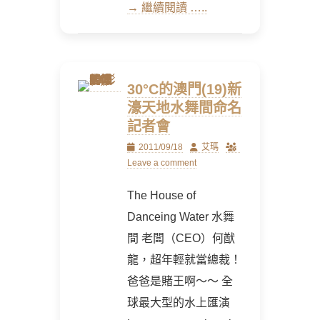
→ 繼續閱讀 …..
30°C的澳門(19)新
濠天地水舞間命名
記者會
Posted
Author
2011/09/18
艾瑪
on
Leave a comment
The House of
Danceing Water 水舞
間 老闆（CEO）何猷
龍，超年輕就當總裁！
爸爸是賭王啊～～ 全
球最大型的水上匯演