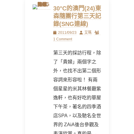
30°C的澳門(24)東
森隨團行第三天記
錄(SNG連線)
Posted
Author
2011/09/23
艾瑪
on
1 Comment
第三天的採訪行程，除
了「貴婦」兩個字之
外，也找不出第二個形
容詞來形容啦！ 有兩
個星星的米其林餐廳紫
逸軒，也有好吃的華屋
下午茶，著名的四季酒
店SPA，以及馳名全世
界的 ZAiA後台參觀及
表演欣賞。真的是
→