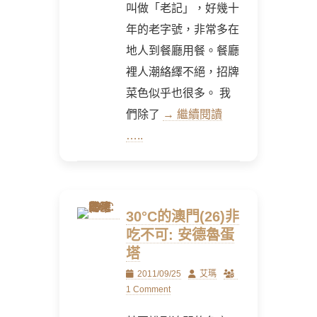
叫做「老記」，好幾十
年的老字號，非常多在
地人到餐廳用餐。餐廳
裡人潮絡繹不絕，招牌
菜色似乎也很多。 我
們除了
→ 繼續閱讀
…..
30°C的澳門(26)非
吃不可: 安德魯蛋
塔
Posted
Author
2011/09/25
艾瑪
on
1 Comment