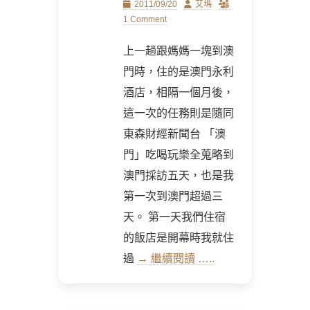
Posted
Author
2011/09/20
艾瑪
on
1 Comment
上一趟跟媽媽一塊到澳
門時，住的是澳門永利
酒店，相隔一個月後，
這一次的任務則是隨同
東森財經新聞台 「澳
門」吃喝玩樂全蒐略到
澳門採訪五天，也是我
第一次到澳門超過三
天。 第一天我們住宿
的飯店是開幕時我就住
過
→ 繼續閱讀 …..