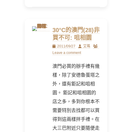
30°C的澳門(28)非
買不可: 咀相園
Posted
Author
2011/09/27
艾瑪
on
Leave a comment
澳門必買的辦手禮有幾
樣，除了安德魯蛋塔之
外，還有鉅記和咀相
園。 鉅記和咀相園的
店之多，多到你根本不
需要特別去找都可以買
得到這兩樣拌手禮。在
大三巴附近只要隨便走