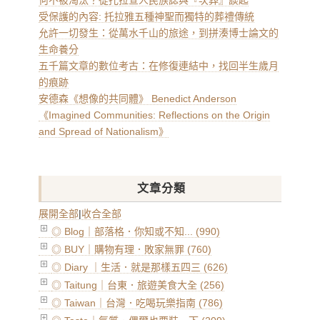
何不被淘汰？從托拉查人民族誌與『次葬』談起
受保護的內容: 托拉雅五種神聖而獨特的葬禮傳統
允許一切發生：從萬水千山的旅途，到拼湊博士論文的
生命養分
五千篇文章的數位考古：在修復連結中，找回半生歲月
的痕跡
安德森《想像的共同體》 Benedict Anderson
《Imagined Communities: Reflections on the Origin
and Spread of Nationalism》
文章分類
展開全部
|
收合全部
◎ Blog｜部落格．你知或不知... (990)
◎ BUY｜購物有理．敗家無罪 (760)
◎ Diary ｜生活．就是那樣五四三 (626)
◎ Taitung｜台東．旅遊美食大全 (256)
◎ Taiwan｜台灣．吃喝玩樂指南 (786)