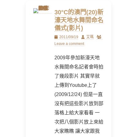
30°C的澳門(20)新
濠天地水舞間命名
儀式(影片)
Posted
Author
2011/09/19
艾瑪
on
Leave a comment
2009年參加新濠天地
水舞間命名記者會時拍
了幾段影片 其實早就
上傳到Youtube上了
(2009/12/24) 但是一直
沒有把這些影片放到部
落格上給大家看看 一
次把八個影片放上來給
大家瞧瞧 讓大家跟我