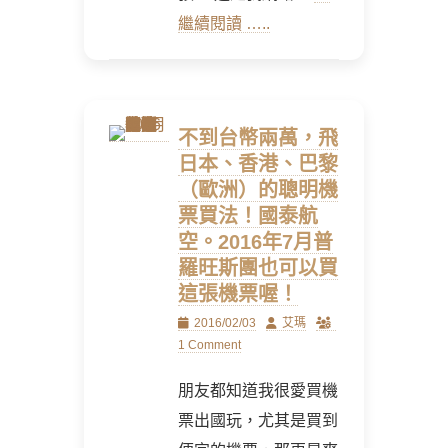
繼續閱讀 …..
不到台幣兩萬，飛
日本、香港、巴黎
（歐洲）的聰明機
票買法！國泰航
空。2016年7月普
羅旺斯團也可以買
這張機票喔！
Posted
Author
2016/02/03
艾瑪
on
1 Comment
朋友都知道我很愛買機
票出國玩，尤其是買到