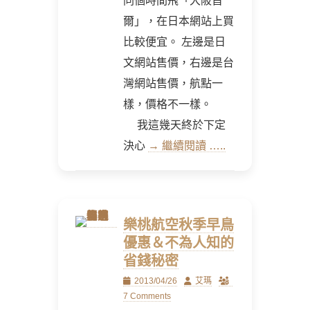
同個時間飛「大阪首
爾」，在日本網站上買
比較便宜。 左邊是日
文網站售價，右邊是台
灣網站售價，航點一
樣，價格不一樣。
我這幾天終於下定
決心
→ 繼續閱讀 …..
樂桃航空秋季早鳥
優惠＆不為人知的
省錢秘密
Posted
Author
2013/04/26
艾瑪
on
7 Comments