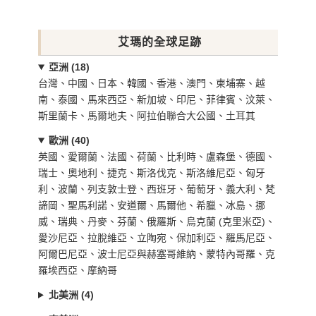
艾瑪的全球足跡
亞洲 (18)
台灣、中國、日本、韓國、香港、澳門、柬埔寨、越
南、泰國、馬來西亞、新加坡、印尼、菲律賓、汶萊、
斯里蘭卡、馬爾地夫、阿拉伯聯合大公國、土耳其
歐洲 (40)
英國、愛爾蘭、法國、荷蘭、比利時、盧森堡、德國、
瑞士、奧地利、捷克、斯洛伐克、斯洛維尼亞、匈牙
利、波蘭、列支敦士登、西班牙、葡萄牙、義大利、梵
諦岡、聖馬利諾、安道爾、馬爾他、希臘、冰島、挪
威、瑞典、丹麥、芬蘭、俄羅斯、烏克蘭 (克里米亞)、
愛沙尼亞、拉脫維亞、立陶宛、保加利亞、羅馬尼亞、
阿爾巴尼亞、波士尼亞與赫塞哥維納、蒙特內哥羅、克
羅埃西亞、摩納哥
北美洲 (4)