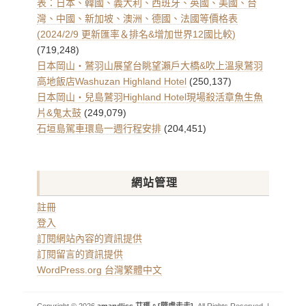
表：日本、韓國、義大利、西班牙、英國、美國、台
灣、中國、新加坡、澳洲、德國、法國等價格表
(2024/2/9 更新匯率＆排名&增加世界12國比較)
(719,248)
日本岡山・鷲羽山展望台眺望瀨戶大橋&吹上溫泉鷲羽
高地飯店Washuzan Highland Hotel
(250,137)
日本岡山・兒島鷲羽Highland Hotel現場殺活章魚生魚
片&鬼太鼓
(249,079)
石垣島駕車環島一週行程安排
(204,451)
網站管理
註冊
登入
訂閱網站內容的資訊提供
訂閱留言的資訊提供
WordPress.org 台灣繁體中文