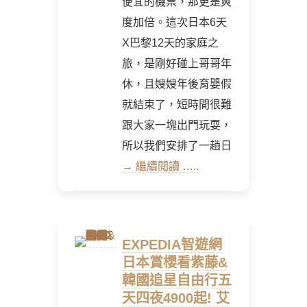
便宜的機票，那更是爽
度加倍。這次日本6天
X巴黎12天的家庭之
旅，是剛好碰上哥哥年
休，且嫂嫂年後育嬰假
就結束了，短時間很難
跟大家一塊出門玩耍，
所以我們安排了一趟日
→ 繼續閱讀 …..
EXPEDIA智遊網
日本賞櫻看紫藤&
韓國追星自由行五
天四夜4900起! 艾