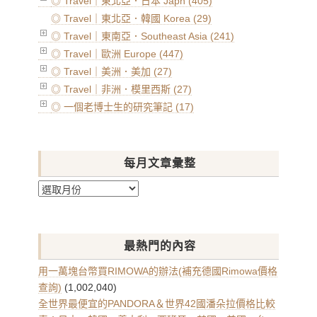
◎ Travel｜東北亞．日本 Japn (405)
◎ Travel｜東北亞．韓國 Korea (29)
◎ Travel｜東南亞．Southeast Asia (241)
◎ Travel｜歐洲 Europe (447)
◎ Travel｜美洲．美加 (27)
◎ Travel｜非洲．模里西斯 (27)
◎ 一個老博士生的研究筆記 (17)
每月文章彙整
每
月
文
章
最熱門的內容
彙
整
用一萬塊台幣買RIMOWA的辦法(補充德國Rimowa價格
查詢)
(1,002,040)
全世界最便宜的PANDORA＆世界42國潘朵拉價格比較