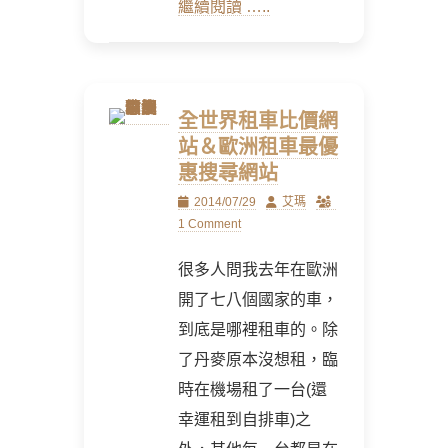
繼續閱讀 …..
全世界租車比價網
站＆歐洲租車最優
惠搜尋網站
Posted
Author
2014/07/29
艾瑪
on
1 Comment
很多人問我去年在歐洲
開了七八個國家的車，
到底是哪裡租車的。除
了丹麥原本沒想租，臨
時在機場租了一台(還
幸運租到自排車)之