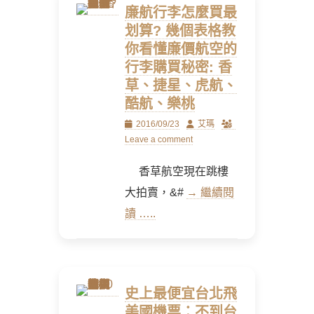
廉航行李怎麼買最
划算? 幾個表格教
你看懂廉價航空的
行李購買秘密: 香
草、捷星、虎航、
酷航、樂桃
Posted
Author
2016/09/23
艾瑪
on
Leave a comment
香草航空現在跳樓
大拍賣，&#
→ 繼續閱
讀 …..
史上最便宜台北飛
美國機票：不到台