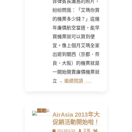
菲律賓長灘島的照片，
紛紛問我：「艾瑪你買
的機票多少錢？」這幾
年廉價航空當道，能早
買機票就可以買到便
宜。像上個月艾瑪全家
出遊到關西（京都、奈
良、大阪）的機票就是
一開始開賣廉價機票就
立
→ 繼續閱讀 …..
AirAsia 2013年大
促銷活動開始啦！
Posted
Author
2013/01/16
艾瑪