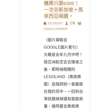
機票只要6300！
一次去新加坡＋馬
來西亞兩國。
Posted
Author
2013/02/07
艾瑪
on
Leave a comment
（圖片擷取自
GOOGLE圖片索引）
大概是去年九月中吧！
搭亞洲航空去吉隆坡之
後，那時候剛開的
LEGOLAND（樂高樂
園）這個詞就一直盤旋
在我的耳中，一回到台
灣就跟妹妹還有宸宸商
量，幾時要去樂高樂