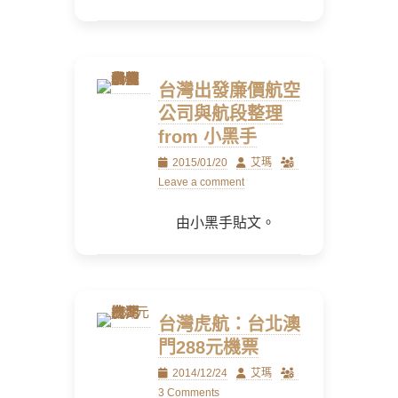
台灣出發廉價航空
公司與航段整理
from 小黑手
Posted
Author
2015/01/20
艾瑪
on
Leave a comment
由小黑手貼文。
台灣虎航：台北澳
門288元機票
Posted
Author
2014/12/24
艾瑪
on
3 Comments