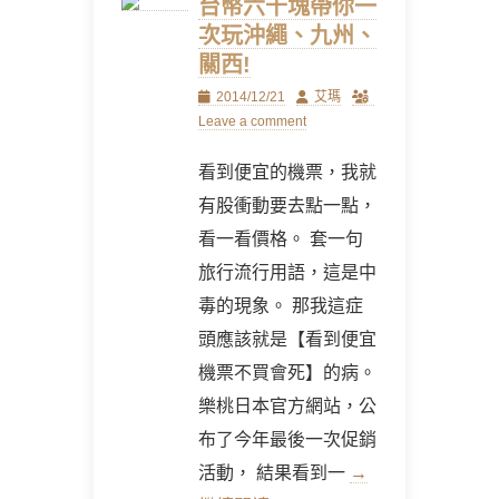
台幣六千塊帶你一
次玩沖繩、九州、
關西!
Posted
Author
2014/12/21
艾瑪
on
Leave a comment
看到便宜的機票，我就
有股衝動要去點一點，
看一看價格。 套一句
旅行流行用語，這是中
毒的現象。 那我這症
頭應該就是【看到便宜
機票不買會死】的病。
樂桃日本官方網站，公
布了今年最後一次促銷
活動， 結果看到一
→