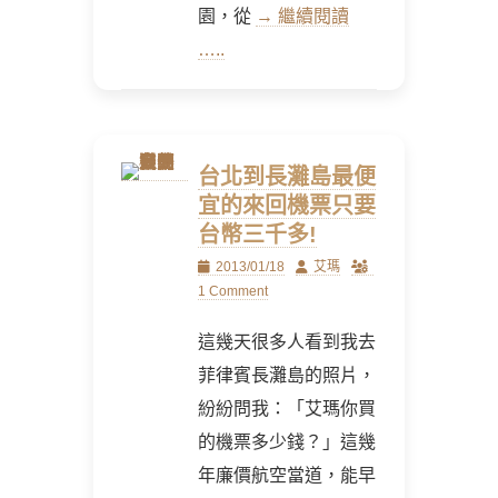
園，從
→ 繼續閱讀
…..
台北到長灘島最便
宜的來回機票只要
台幣三千多!
Posted
Author
2013/01/18
艾瑪
on
1 Comment
這幾天很多人看到我去
菲律賓長灘島的照片，
紛紛問我：「艾瑪你買
的機票多少錢？」這幾
年廉價航空當道，能早