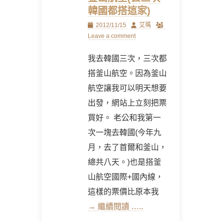
韓國都搭這家)
Posted
Author
2012/11/15
艾瑪
on
Leave a comment
我去韓國三次，三次都
搭釜山航空。因為釜山
航空讓我可以明天想要
出發，網站上立刻把票
買好。 老公和我第一
次一塊去韓國(今年九
月，去了首爾和釜山，
總共八天。)也是搭釜
山航空國際+國內線，
這樣的票價比原本我
→ 繼續閱讀 …..