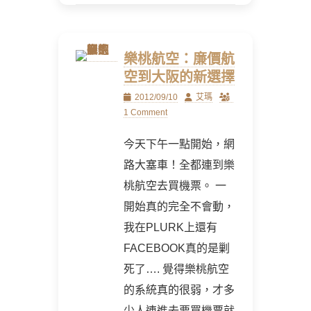
樂桃航空：廉價航
空到大阪的新選擇
Posted
Author
2012/09/10
艾瑪
on
1 Comment
今天下午一點開始，網
路大塞車！全都連到樂
桃航空去買機票。 一
開始真的完全不會動，
我在PLURK上還有
FACEBOOK真的是剿
死了…. 覺得樂桃航空
的系統真的很弱，才多
少人連進去要買機票就