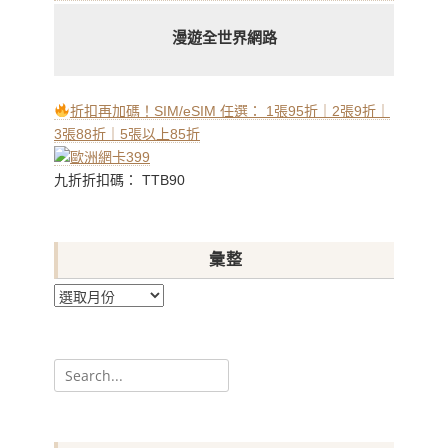
漫遊全世界網路
折扣再加碼！SIM/eSIM 任選： 1張95折｜2張9折｜
3張88折｜5張以上85折
九折折扣碼： TTB90
彙整
彙
整
Search
for: