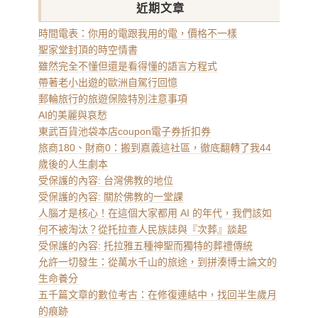
近期文章
時間電表：你用的電跟我用的電，價格不一樣
聖家堂封頂的時空情書
雖然完全不懂但還是看得懂的語言方程式
帶著老小出遊的歐洲自駕行回憶
郵輪旅行的旅遊保險特別注意事項
AI的美麗與哀愁
東武百貨池袋本店coupon電子券折扣券
旅商180、財商0：搬到嘉義這社區，徹底翻轉了我44
歲後的人生劇本
受保護的內容: 台灣佛教的地位
受保護的內容: 關於佛教的一堂課
人腦才是核心！在這個大家都用 AI 的年代，我們該如
何不被淘汰？從托拉查人民族誌與『次葬』談起
受保護的內容: 托拉雅五種神聖而獨特的葬禮傳統
允許一切發生：從萬水千山的旅途，到拼湊博士論文的
生命養分
五千篇文章的數位考古：在修復連結中，找回半生歲月
的痕跡