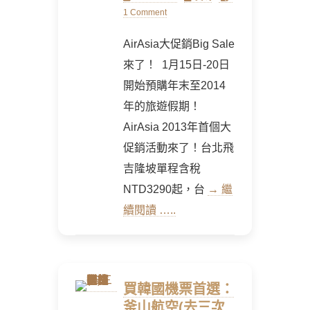
on
1 Comment
AirAsia大促銷Big Sale
來了！ 1月15日-20日
開始預購年末至2014
年的旅遊假期！
AirAsia 2013年首個大
促銷活動來了！台北飛
吉隆坡單程含稅
NTD3290起，台
→ 繼
續閱讀 …..
買韓國機票首選：
釜山航空(去三次