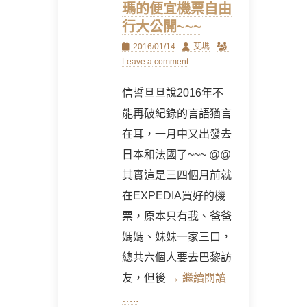
瑪的便宜機票自由
行大公開~~~
Posted
Author
2016/01/14
艾瑪
on
Leave a comment
信誓旦旦說2016年不
能再破紀錄的言語猶言
在耳，一月中又出發去
日本和法國了~~~ @@
其實這是三四個月前就
在EXPEDIA買好的機
票，原本只有我、爸爸
媽媽、妹妹一家三口，
總共六個人要去巴黎訪
友，但後
→ 繼續閱讀
…..