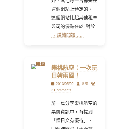
外，其他每一台都是在
這個網站上預定的。
這個網站比起其他租車
公司的優點在於: 對於
→ 繼續閱讀 …..
樂桃航空：一次玩
日韓兩國！
Posted
Author
2013/05/02
艾瑪
on
3 Comments
前一篇分享樂桃航空的
票價資訊中，有提到
「懂日文有優待」，