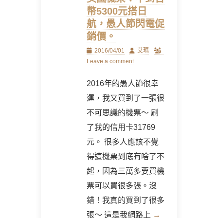
幣5300元搭日
航，愚人節閃電促
銷價。
Posted
Author
2016/04/01
艾瑪
on
Leave a comment
2016年的愚人節很幸
運，我又買到了一張很
不可思議的機票～ 刷
了我的信用卡31769
元。 很多人應該不覺
得這機票到底有啥了不
起，因為三萬多要買機
票可以買很多張。沒
錯！我真的買到了很多
張～ 這是我網路上
→