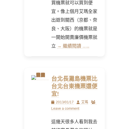
買機票就可以買到便
宜。像上個月艾瑪全家
出遊到關西（京都、奈
良、大阪）的機票就是
一開始開賣廉價機票就
立
→ 繼續閱讀 …..
台北長灘島機票比
台北台東機票還便
宜!
Posted
Author
2013/01/17
艾瑪
on
Leave a comment
這幾天很多人看到我去