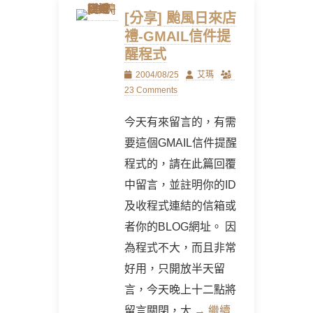
[分享] 颱風日來店
禮-GMAIL信件提
醒程式
Posted
Author
2004/08/25
艾瑪
on
23 Comments
今天有來留言的，有需
要這個GMAIL信件提醒
程式的，請在此篇回覆
中留言，並註明你的ID
及收程式連結的信箱或
者你的BLOG網址。 因
為程式不大，而且非常
好用，只開放半天留
言，今天晚上十二點將
留言關閉，大
→ 繼續