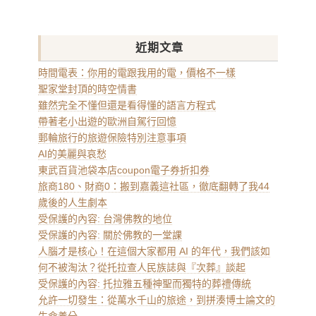
for:
近期文章
時間電表：你用的電跟我用的電，價格不一樣
聖家堂封頂的時空情書
雖然完全不懂但還是看得懂的語言方程式
帶著老小出遊的歐洲自駕行回憶
郵輪旅行的旅遊保險特別注意事項
AI的美麗與哀愁
東武百貨池袋本店coupon電子券折扣券
旅商180、財商0：搬到嘉義這社區，徹底翻轉了我44
歲後的人生劇本
受保護的內容: 台灣佛教的地位
受保護的內容: 關於佛教的一堂課
人腦才是核心！在這個大家都用 AI 的年代，我們該如
何不被淘汰？從托拉查人民族誌與『次葬』談起
受保護的內容: 托拉雅五種神聖而獨特的葬禮傳統
允許一切發生：從萬水千山的旅途，到拼湊博士論文的