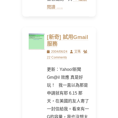
閱讀 …..
[新奇] 試用Gmail
服務
Posted
Author
2004/06/24
艾瑪
on
22 Comments
更新：Yahoo!新聞
Gm@il 效應 真是好
玩！ 我一直以為那是
申請就有耶 6.15 那
天，在美國的友人寄了
一封信給我。看來有一
G的容量，我也沒想太