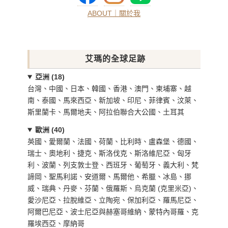
ABOUT｜關於我
艾瑪的全球足跡
亞洲 (18)
台灣、中國、日本、韓國、香港、澳門、柬埔寨、越
南、泰國、馬來西亞、新加坡、印尼、菲律賓、汶萊、
斯里蘭卡、馬爾地夫、阿拉伯聯合大公國、土耳其
歐洲 (40)
英國、愛爾蘭、法國、荷蘭、比利時、盧森堡、德國、
瑞士、奧地利、捷克、斯洛伐克、斯洛維尼亞、匈牙
利、波蘭、列支敦士登、西班牙、葡萄牙、義大利、梵
諦岡、聖馬利諾、安道爾、馬爾他、希臘、冰島、挪
威、瑞典、丹麥、芬蘭、俄羅斯、烏克蘭 (克里米亞)、
愛沙尼亞、拉脫維亞、立陶宛、保加利亞、羅馬尼亞、
阿爾巴尼亞、波士尼亞與赫塞哥維納、蒙特內哥羅、克
羅埃西亞、摩納哥