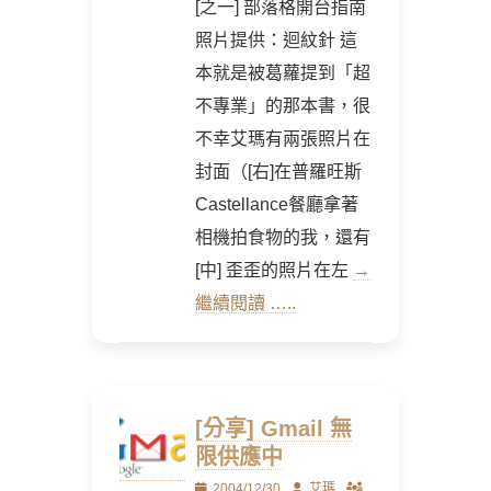
[之一] 部落格開台指南
照片提供：迴紋針 這
本就是被葛蘿提到「超
不專業」的那本書，很
不幸艾瑪有兩張照片在
封面（[右]在普羅旺斯
Castellance餐廳拿著
相機拍食物的我，還有
[中] 歪歪的照片在左
→
繼續閱讀 …..
[分享] Gmail 無
限供應中
Posted
Author
2004/12/30
艾瑪