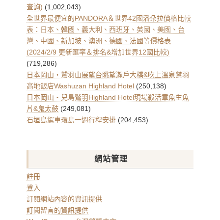
查詢)
(1,002,043)
全世界最便宜的PANDORA＆世界42國潘朵拉價格比較
表：日本、韓國、義大利、西班牙、英國、美國、台
灣、中國、新加坡、澳洲、德國、法國等價格表
(2024/2/9 更新匯率＆排名&增加世界12國比較)
(719,286)
日本岡山・鷲羽山展望台眺望瀨戶大橋&吹上溫泉鷲羽
高地飯店Washuzan Highland Hotel
(250,138)
日本岡山・兒島鷲羽Highland Hotel現場殺活章魚生魚
片&鬼太鼓
(249,081)
石垣島駕車環島一週行程安排
(204,453)
網站管理
註冊
登入
訂閱網站內容的資訊提供
訂閱留言的資訊提供