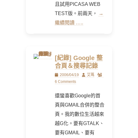
且試用PICASA WEB
TEST版。前兩天，
→
繼續閱讀 …..
[紀錄] Google 整
合頁＆搜尋記錄
Posted
Author
2006/04/19
艾瑪
on
6 Comments
還蠻喜歡Google的首
頁與GMAIL合併的整合
頁。我的數位生活越來
越G化。要有GTALK、
要有GMAIL、要有