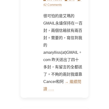
on
42 Comments
很可怕的是艾瑪的
GMAIL永遠保持在一百
封，兩個信箱就有兩百
封。需要的，寫信到我
的
amarylliss(at)GMAIL。
com 昨天送出了四十
多封，有留言的全都送
了。不夠的兩封我還靠
Cancer和阿
→ 繼續閱
讀 …..