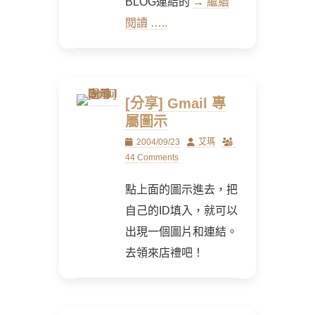
BLOG連結的
→ 繼續
閱讀 …..
[分享] Gmail 專
屬圖示
Posted
Author
2004/09/23
艾瑪
on
44 Comments
點上面的圖示進去，把
自己的ID填入，就可以
出現一個圖片和連結。
去領來店禮吧！