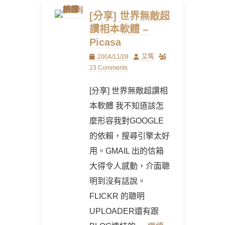
[分享] 世界無敵超
讚相本軟體 –
Picasa
Posted
Author
2004/11/28
艾瑪
on
23 Comments
[分享] 世界無敵超讚相
本軟體 我不知道該怎
麼形容我對GOOGLE
的依賴，搜尋引擎太好
用。GMAIL 出的信箱
大得令人感動，介面聰
明到沒有話說。
FLICKR 的聰明
UPLOADER還有跟