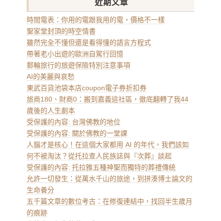
近期文章
時間電表：你用的電跟我用的電，價格不一樣
聖家堂封頂的時空情書
雖然完全不懂但還是看得懂的語言方程式
帶著老小出遊的歐洲自駕行回憶
郵輪旅行的旅遊保險特別注意事項
AI的美麗與哀愁
東武百貨池袋本店coupon電子券折扣券
旅商180、財商0：搬到嘉義這社區，徹底翻轉了我44
歲後的人生劇本
受保護的內容: 台灣佛教的地位
受保護的內容: 關於佛教的一堂課
人腦才是核心！在這個大家都用 AI 的年代，我們該如
何不被淘汰？從托拉查人民族誌與『次葬』談起
受保護的內容: 托拉雅五種神聖而獨特的葬禮傳統
允許一切發生：從萬水千山的旅途，到拼湊博士論文的
生命養分
五千篇文章的數位考古：在修復連結中，找回半生歲月
的痕跡