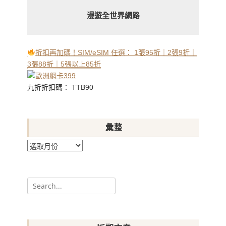
漫遊全世界網路
折扣再加碼！SIM/eSIM 任選： 1張95折｜2張9折｜
3張88折｜5張以上85折
九折折扣碼： TTB90
彙整
彙
整
Search
for: