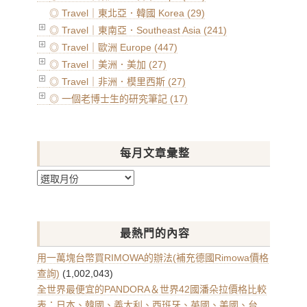
◎ Travel｜東北亞．韓國 Korea (29)
◎ Travel｜東南亞．Southeast Asia (241)
◎ Travel｜歐洲 Europe (447)
◎ Travel｜美洲．美加 (27)
◎ Travel｜非洲．模里西斯 (27)
◎ 一個老博士生的研究筆記 (17)
每月文章彙整
每
月
文
章
最熱門的內容
彙
整
用一萬塊台幣買RIMOWA的辦法(補充德國Rimowa價格
查詢)
(1,002,043)
全世界最便宜的PANDORA＆世界42國潘朵拉價格比較
表：日本、韓國、義大利、西班牙、英國、美國、台