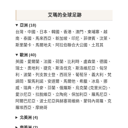
艾瑪的全球足跡
亞洲 (18)
台灣、中國、日本、韓國、香港、澳門、柬埔寨、越
南、泰國、馬來西亞、新加坡、印尼、菲律賓、汶萊、
斯里蘭卡、馬爾地夫、阿拉伯聯合大公國、土耳其
歐洲 (40)
英國、愛爾蘭、法國、荷蘭、比利時、盧森堡、德國、
瑞士、奧地利、捷克、斯洛伐克、斯洛維尼亞、匈牙
利、波蘭、列支敦士登、西班牙、葡萄牙、義大利、梵
諦岡、聖馬利諾、安道爾、馬爾他、希臘、冰島、挪
威、瑞典、丹麥、芬蘭、俄羅斯、烏克蘭 (克里米亞)、
愛沙尼亞、拉脫維亞、立陶宛、保加利亞、羅馬尼亞、
阿爾巴尼亞、波士尼亞與赫塞哥維納、蒙特內哥羅、克
羅埃西亞、摩納哥
北美洲 (4)
南美洲 (2)