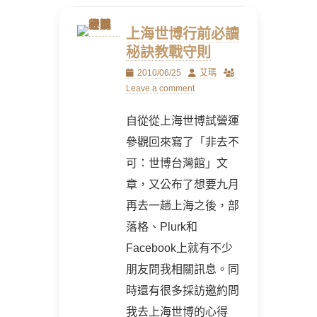
上海世博行前必讀
秘訣教戰守則
Posted
Author
2010/06/25
艾瑪
on
Leave a comment
自從從上海世博試營運
參觀回來寫了「非去不
可：世博台灣館」文
章，又公布了想要九月
再去一趟上海之後，部
落格、Plurk和
Facebook上就有不少
朋友問我相關訊息。同
時還有很多採訪邀約問
我去上海世博的心得