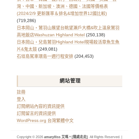
灣、中國、新加坡、澳洲、德國、法國等價格表
(2024/2/9 更新匯率＆排名&增加世界12國比較)
(719,286)
日本岡山・鷲羽山展望台眺望瀨戶大橋&吹上溫泉鷲羽
高地飯店Washuzan Highland Hotel
(250,138)
日本岡山・兒島鷲羽Highland Hotel現場殺活章魚生魚
片&鬼太鼓
(249,081)
石垣島駕車環島一週行程安排
(204,453)
網站管理
註冊
登入
訂閱網站內容的資訊提供
訂閱留言的資訊提供
WordPress.org 台灣繁體中文
Copyright © 2026
amarylliss 艾瑪。[隨處走走]
. All Rights Reserved. |