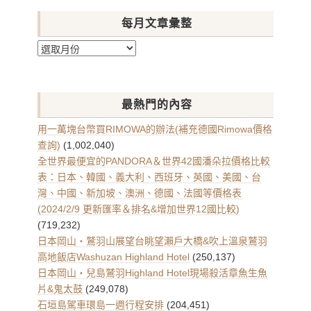
每月文章彙整
每
月
文
章
最熱門的內容
彙
整
用一萬塊台幣買RIMOWA的辦法(補充德國Rimowa價格
查詢)
(1,002,040)
全世界最便宜的PANDORA＆世界42國潘朵拉價格比較
表：日本、韓國、義大利、西班牙、英國、美國、台
灣、中國、新加坡、澳洲、德國、法國等價格表
(2024/2/9 更新匯率＆排名&增加世界12國比較)
(719,232)
日本岡山・鷲羽山展望台眺望瀨戶大橋&吹上溫泉鷲羽
高地飯店Washuzan Highland Hotel
(250,137)
日本岡山・兒島鷲羽Highland Hotel現場殺活章魚生魚
片&鬼太鼓
(249,078)
石垣島駕車環島一週行程安排
(204,451)