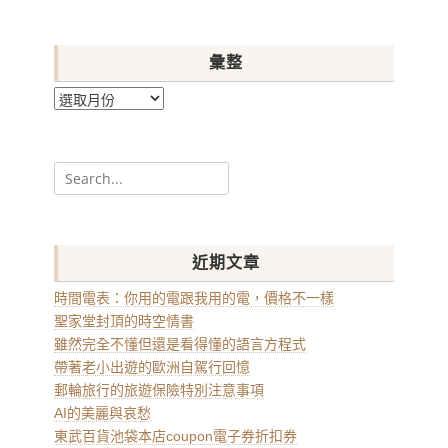
彙整
彙
整
Search
for:
近期文章
時間電表：你用的電跟我用的電，價格不一樣
聖家堂封頂的時空情書
雖然完全不懂但還是看得懂的語言方程式
帶著老小出遊的歐洲自駕行回憶
郵輪旅行的旅遊保險特別注意事項
AI的美麗與哀愁
東武百貨池袋本店coupon電子券折扣券