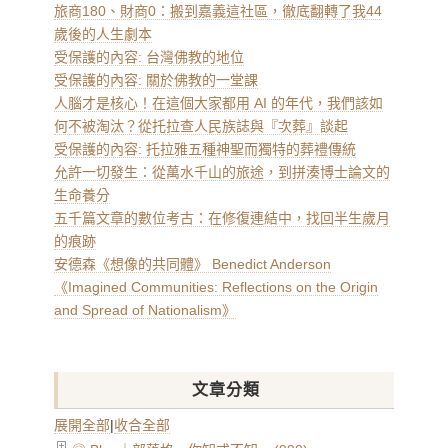
旅商180、財商0：搬到嘉義這社區，徹底翻轉了我44
歲後的人生劇本
受保護的內容: 台灣佛教的地位
受保護的內容: 關於佛教的一堂課
人腦才是核心！在這個大家都用 AI 的年代，我們該如
何不被淘汰？從托拉查人民族誌與『次葬』談起
受保護的內容: 托拉雅五種神聖而獨特的葬禮傳統
允許一切發生：從萬水千山的旅途，到拼湊博士論文的
生命養分
五千篇文章的數位考古：在修復連結中，找回半生歲月
的痕跡
安德森《想像的共同體》 Benedict Anderson
《Imagined Communities: Reflections on the Origin
and Spread of Nationalism》
文章分類
展開全部
|
收合全部