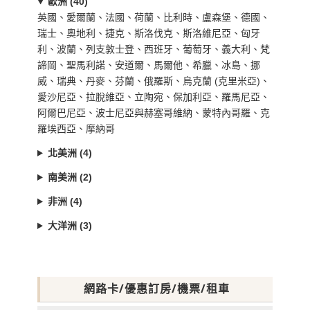
歐洲 (40)
英國、愛爾蘭、法國、荷蘭、比利時、盧森堡、德國、
瑞士、奧地利、捷克、斯洛伐克、斯洛維尼亞、匈牙
利、波蘭、列支敦士登、西班牙、葡萄牙、義大利、梵
諦岡、聖馬利諾、安道爾、馬爾他、希臘、冰島、挪
威、瑞典、丹麥、芬蘭、俄羅斯、烏克蘭 (克里米亞)、
愛沙尼亞、拉脫維亞、立陶宛、保加利亞、羅馬尼亞、
阿爾巴尼亞、波士尼亞與赫塞哥維納、蒙特內哥羅、克
羅埃西亞、摩納哥
北美洲 (4)
南美洲 (2)
非洲 (4)
大洋洲 (3)
網路卡/優惠訂房/機票/租車