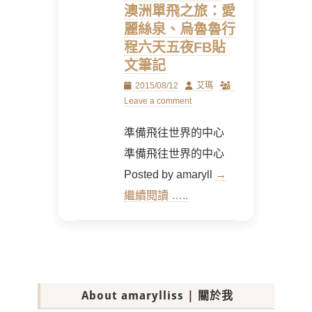
澳洲單飛之旅：愛
麗絲泉、烏魯魯行
程六天五夜FB貼
文筆記
Posted
Author
2015/08/12
艾瑪
on
Leave a comment
準備飛往世界的中心
準備飛往世界的中心
Posted by amaryll
→
繼續閱讀 …..
About amarylliss | 關於我