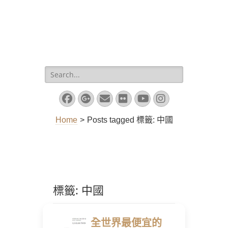
Search
for:
Facebook
Googleplus
Email
Flickr
YouTube
Instagram
Home
>
Posts tagged
標籤:
中國
標籤:
中國
全世界最便宜的