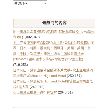
每
月
文
章
最熱門的內容
彙
整
用一萬塊台幣買RIMOWA的辦法(補充德國Rimowa價格
查詢)
(1,002,040)
全世界最便宜的PANDORA＆世界42國潘朵拉價格比較
表：日本、韓國、義大利、西班牙、英國、美國、台
灣、中國、新加坡、澳洲、德國、法國等價格表
(2024/2/9 更新匯率＆排名&增加世界12國比較)
(719,253)
日本岡山・鷲羽山展望台眺望瀨戶大橋&吹上溫泉鷲羽
高地飯店Washuzan Highland Hotel
(250,137)
日本岡山・兒島鷲羽Highland Hotel現場殺活章魚生魚
片&鬼太鼓
(249,079)
石垣島駕車環島一週行程安排
(204,451)