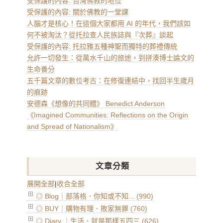
受保護的內容: 台灣佛教的地位
受保護的內容: 關於佛教的一堂課
人腦才是核心！在這個大家都用 AI 的年代，我們該如
何不被淘汰？從托拉查人民族誌與『次葬』談起
受保護的內容: 托拉雅五種神聖而獨特的葬禮傳統
允許一切發生：從萬水千山的旅途，到拼湊博士論文的
生命養分
五千篇文章的數位考古：在修復連結中，找回半生歲月
的痕跡
安德森《想像的共同體》 Benedict Anderson
《Imagined Communities: Reflections on the Origin
and Spread of Nationalism》
文章分類
展開全部
|
收合全部
◎ Blog｜部落格．你知或不知... (990)
◎ BUY｜購物有理．敗家無罪 (760)
◎ Diary ｜生活．就是那樣五四三 (626)