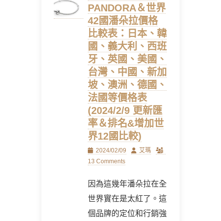
PANDORA＆世界
42國潘朵拉價格
比較表：日本、韓
國、義大利、西班
牙、英國、美國、
台灣、中國、新加
坡、澳洲、德國、
法國等價格表
(2024/2/9 更新匯
率＆排名&增加世
界12國比較)
Posted
Author
2024/02/09
艾瑪
on
13 Comments
因為這幾年潘朵拉在全
世界實在是太紅了。這
個品牌的定位和行銷強