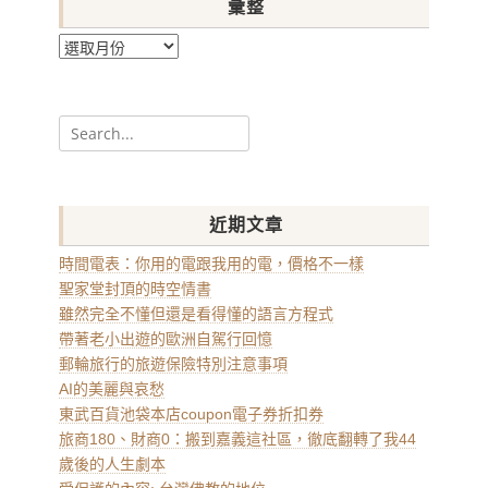
彙整
彙
整
Search
for:
近期文章
時間電表：你用的電跟我用的電，價格不一樣
聖家堂封頂的時空情書
雖然完全不懂但還是看得懂的語言方程式
帶著老小出遊的歐洲自駕行回憶
郵輪旅行的旅遊保險特別注意事項
AI的美麗與哀愁
東武百貨池袋本店coupon電子券折扣券
旅商180、財商0：搬到嘉義這社區，徹底翻轉了我44
歲後的人生劇本