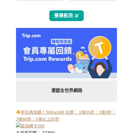
漫遊全世界網路
折扣再加碼！SIM/eSIM 任選： 1張95折｜2張9折｜
3張88折｜5張以上85折
九折折扣碼： TTB90