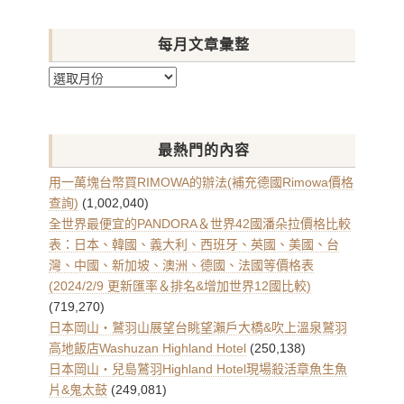
每月文章彙整
每
月
文
章
最熱門的內容
彙
整
用一萬塊台幣買RIMOWA的辦法(補充德國Rimowa價格
查詢)
(1,002,040)
全世界最便宜的PANDORA＆世界42國潘朵拉價格比較
表：日本、韓國、義大利、西班牙、英國、美國、台
灣、中國、新加坡、澳洲、德國、法國等價格表
(2024/2/9 更新匯率＆排名&增加世界12國比較)
(719,270)
日本岡山・鷲羽山展望台眺望瀨戶大橋&吹上溫泉鷲羽
高地飯店Washuzan Highland Hotel
(250,138)
日本岡山・兒島鷲羽Highland Hotel現場殺活章魚生魚
片&鬼太鼓
(249,081)