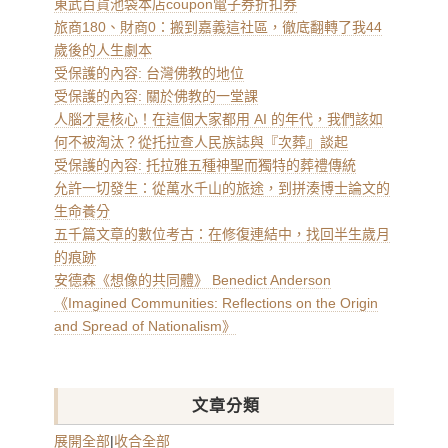
東武百貨池袋本店coupon電子券折扣券
旅商180、財商0：搬到嘉義這社區，徹底翻轉了我44
歲後的人生劇本
受保護的內容: 台灣佛教的地位
受保護的內容: 關於佛教的一堂課
人腦才是核心！在這個大家都用 AI 的年代，我們該如
何不被淘汰？從托拉查人民族誌與『次葬』談起
受保護的內容: 托拉雅五種神聖而獨特的葬禮傳統
允許一切發生：從萬水千山的旅途，到拼湊博士論文的
生命養分
五千篇文章的數位考古：在修復連結中，找回半生歲月
的痕跡
安德森《想像的共同體》 Benedict Anderson
《Imagined Communities: Reflections on the Origin
and Spread of Nationalism》
文章分類
展開全部
|
收合全部