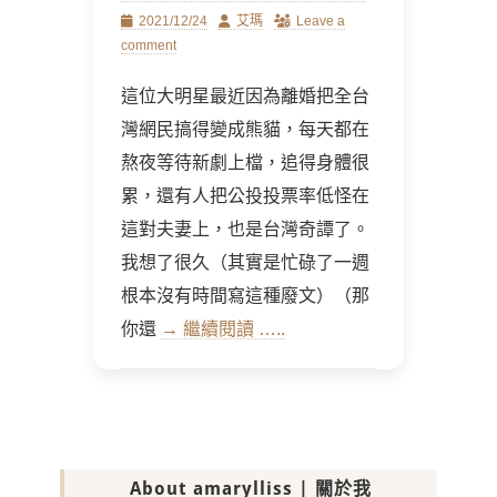
Posted
Author
2021/12/24
艾瑪
Leave a
on
comment
這位大明星最近因為離婚把全台
灣網民搞得變成熊貓，每天都在
熬夜等待新劇上檔，追得身體很
累，還有人把公投投票率低怪在
這對夫妻上，也是台灣奇譚了。
我想了很久（其實是忙碌了一週
根本沒有時間寫這種廢文）（那
你還
→ 繼續閱讀 …..
About amarylliss | 關於我