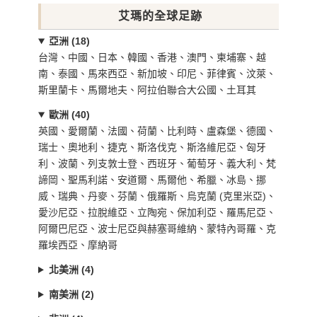
艾瑪的全球足跡
亞洲 (18)
台灣、中國、日本、韓國、香港、澳門、柬埔寨、越
南、泰國、馬來西亞、新加坡、印尼、菲律賓、汶萊、
斯里蘭卡、馬爾地夫、阿拉伯聯合大公國、土耳其
歐洲 (40)
英國、愛爾蘭、法國、荷蘭、比利時、盧森堡、德國、
瑞士、奧地利、捷克、斯洛伐克、斯洛維尼亞、匈牙
利、波蘭、列支敦士登、西班牙、葡萄牙、義大利、梵
諦岡、聖馬利諾、安道爾、馬爾他、希臘、冰島、挪
威、瑞典、丹麥、芬蘭、俄羅斯、烏克蘭 (克里米亞)、
愛沙尼亞、拉脫維亞、立陶宛、保加利亞、羅馬尼亞、
阿爾巴尼亞、波士尼亞與赫塞哥維納、蒙特內哥羅、克
羅埃西亞、摩納哥
北美洲 (4)
南美洲 (2)