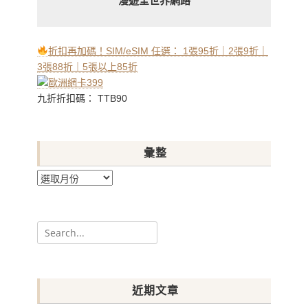
漫遊全世界網路
折扣再加碼！SIM/eSIM 任選： 1張95折｜2張9折｜
3張88折｜5張以上85折
九折折扣碼： TTB90
彙整
彙
整
Search
for:
近期文章