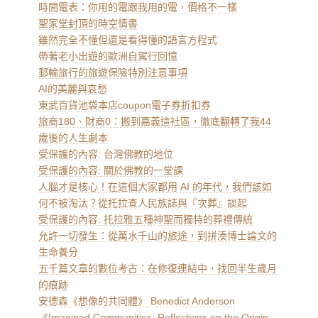
時間電表：你用的電跟我用的電，價格不一樣
聖家堂封頂的時空情書
雖然完全不懂但還是看得懂的語言方程式
帶著老小出遊的歐洲自駕行回憶
郵輪旅行的旅遊保險特別注意事項
AI的美麗與哀愁
東武百貨池袋本店coupon電子券折扣券
旅商180、財商0：搬到嘉義這社區，徹底翻轉了我44
歲後的人生劇本
受保護的內容: 台灣佛教的地位
受保護的內容: 關於佛教的一堂課
人腦才是核心！在這個大家都用 AI 的年代，我們該如
何不被淘汰？從托拉查人民族誌與『次葬』談起
受保護的內容: 托拉雅五種神聖而獨特的葬禮傳統
允許一切發生：從萬水千山的旅途，到拼湊博士論文的
生命養分
五千篇文章的數位考古：在修復連結中，找回半生歲月
的痕跡
安德森《想像的共同體》 Benedict Anderson
《Imagined Communities: Reflections on the Origin