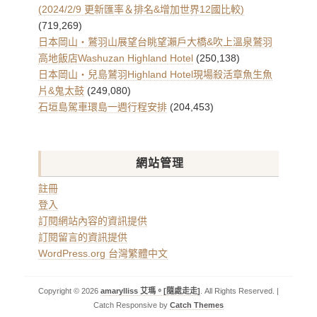
(2024/2/9 更新匯率＆排名&增加世界12國比較)
(719,269)
日本岡山・鷲羽山展望台眺望瀨戶大橋&吹上溫泉鷲羽
高地飯店Washuzan Highland Hotel
(250,138)
日本岡山・兒島鷲羽Highland Hotel現場殺活章魚生魚
片&鬼太鼓
(249,080)
石垣島駕車環島一週行程安排
(204,453)
網站管理
註冊
登入
訂閱網站內容的資訊提供
訂閱留言的資訊提供
WordPress.org 台灣繁體中文
Copyright © 2026
amarylliss 艾瑪。[隨處走走]
. All Rights Reserved. |
Catch Responsive by
Catch Themes