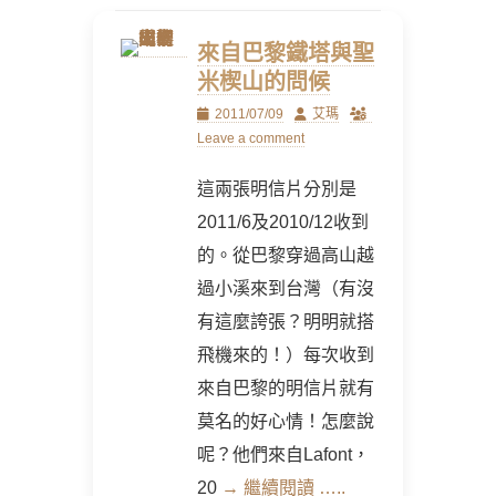
來自巴黎鐵塔與聖
米楔山的問候
Posted
Author
2011/07/09
艾瑪
on
Leave a comment
這兩張明信片分別是
2011/6及2010/12收到
的。從巴黎穿過高山越
過小溪來到台灣（有沒
有這麼誇張？明明就搭
飛機來的！）每次收到
來自巴黎的明信片就有
莫名的好心情！怎麼說
呢？他們來自Lafont，
20
→ 繼續閱讀 …..