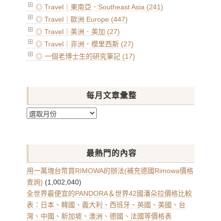
◎ Travel｜東南亞．Southeast Asia (241)
◎ Travel｜歐洲 Europe (447)
◎ Travel｜美洲．美加 (27)
◎ Travel｜非洲．模里西斯 (27)
◎ 一個老博士生的研究筆記 (17)
每月文章彙整
每
月
文
章
最熱門的內容
彙
整
用一萬塊台幣買RIMOWA的辦法(補充德國Rimowa價格
查詢)
(1,002,040)
全世界最便宜的PANDORA＆世界42國潘朵拉價格比較
表：日本、韓國、義大利、西班牙、英國、美國、台
灣、中國、新加坡、澳洲、德國、法國等價格表