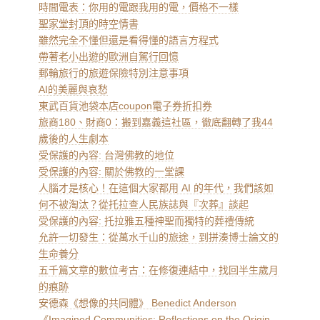
時間電表：你用的電跟我用的電，價格不一樣
聖家堂封頂的時空情書
雖然完全不懂但還是看得懂的語言方程式
帶著老小出遊的歐洲自駕行回憶
郵輪旅行的旅遊保險特別注意事項
AI的美麗與哀愁
東武百貨池袋本店coupon電子券折扣券
旅商180、財商0：搬到嘉義這社區，徹底翻轉了我44
歲後的人生劇本
受保護的內容: 台灣佛教的地位
受保護的內容: 關於佛教的一堂課
人腦才是核心！在這個大家都用 AI 的年代，我們該如
何不被淘汰？從托拉查人民族誌與『次葬』談起
受保護的內容: 托拉雅五種神聖而獨特的葬禮傳統
允許一切發生：從萬水千山的旅途，到拼湊博士論文的
生命養分
五千篇文章的數位考古：在修復連結中，找回半生歲月
的痕跡
安德森《想像的共同體》 Benedict Anderson
《Imagined Communities: Reflections on the Origin