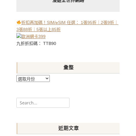
漫遊全世界網路
折扣再加碼！SIM/eSIM 任選： 1張95折｜2張9折｜
3張88折｜5張以上85折
九折折扣碼： TTB90
彙整
彙
整
Search
for:
近期文章