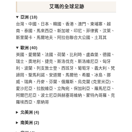
艾瑪的全球足跡
亞洲 (18)
台灣、中國、日本、韓國、香港、澳門、柬埔寨、越
南、泰國、馬來西亞、新加坡、印尼、菲律賓、汶萊、
斯里蘭卡、馬爾地夫、阿拉伯聯合大公國、土耳其
歐洲 (40)
英國、愛爾蘭、法國、荷蘭、比利時、盧森堡、德國、
瑞士、奧地利、捷克、斯洛伐克、斯洛維尼亞、匈牙
利、波蘭、列支敦士登、西班牙、葡萄牙、義大利、梵
諦岡、聖馬利諾、安道爾、馬爾他、希臘、冰島、挪
威、瑞典、丹麥、芬蘭、俄羅斯、烏克蘭 (克里米亞)、
愛沙尼亞、拉脫維亞、立陶宛、保加利亞、羅馬尼亞、
阿爾巴尼亞、波士尼亞與赫塞哥維納、蒙特內哥羅、克
羅埃西亞、摩納哥
北美洲 (4)
南美洲 (2)