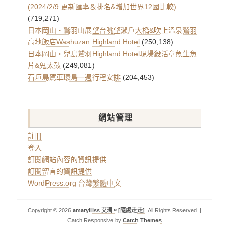
(2024/2/9 更新匯率＆排名&增加世界12國比較)
(719,271)
日本岡山・鷲羽山展望台眺望瀨戶大橋&吹上溫泉鷲羽
高地飯店Washuzan Highland Hotel
(250,138)
日本岡山・兒島鷲羽Highland Hotel現場殺活章魚生魚
片&鬼太鼓
(249,081)
石垣島駕車環島一週行程安排
(204,453)
網站管理
註冊
登入
訂閱網站內容的資訊提供
訂閱留言的資訊提供
WordPress.org 台灣繁體中文
Copyright © 2026
amarylliss 艾瑪。[隨處走走]
. All Rights Reserved. |
Catch Responsive by
Catch Themes