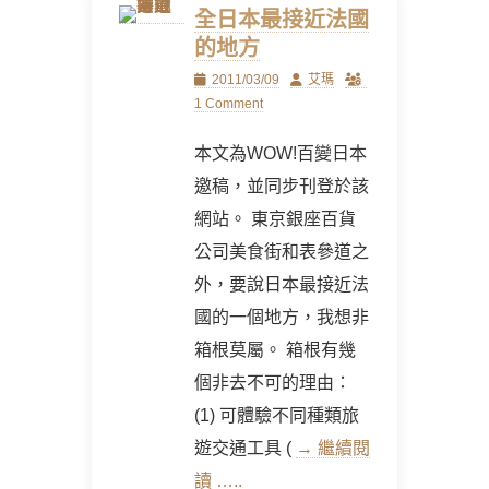
全日本最接近法國
的地方
Posted
Author
2011/03/09
艾瑪
on
1 Comment
本文為WOW!百變日本
邀稿，並同步刊登於該
網站。 東京銀座百貨
公司美食街和表參道之
外，要說日本最接近法
國的一個地方，我想非
箱根莫屬。 箱根有幾
個非去不可的理由：
(1) 可體驗不同種類旅
遊交通工具 (
→ 繼續閱
讀 …..