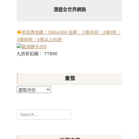
漫遊全世界網路
折扣再加碼！SIM/eSIM 任選： 1張95折｜2張9折｜
3張88折｜5張以上85折
九折折扣碼： TTB90
彙整
彙
整
Search
for: