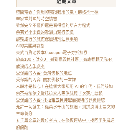
近期文章
時間電表：你用的電跟我用的電，價格不一樣
聖家堂封頂的時空情書
雖然完全不懂但還是看得懂的語言方程式
帶著老小出遊的歐洲自駕行回憶
郵輪旅行的旅遊保險特別注意事項
AI的美麗與哀愁
東武百貨池袋本店coupon電子券折扣券
旅商180、財商0：搬到嘉義這社區，徹底翻轉了我44
歲後的人生劇本
受保護的內容: 台灣佛教的地位
受保護的內容: 關於佛教的一堂課
人腦才是核心！在這個大家都用 AI 的年代，我們該如
何不被淘汰？從托拉查人民族誌與『次葬』談起
受保護的內容: 托拉雅五種神聖而獨特的葬禮傳統
允許一切發生：從萬水千山的旅途，到拼湊博士論文的
生命養分
五千篇文章的數位考古：在修復連結中，找回半生歲月
的痕跡