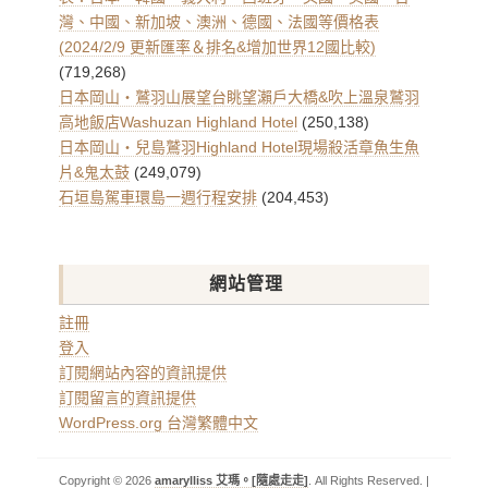
灣、中國、新加坡、澳洲、德國、法國等價格表
(2024/2/9 更新匯率＆排名&增加世界12國比較)
(719,268)
日本岡山・鷲羽山展望台眺望瀨戶大橋&吹上溫泉鷲羽
高地飯店Washuzan Highland Hotel
(250,138)
日本岡山・兒島鷲羽Highland Hotel現場殺活章魚生魚
片&鬼太鼓
(249,079)
石垣島駕車環島一週行程安排
(204,453)
網站管理
註冊
登入
訂閱網站內容的資訊提供
訂閱留言的資訊提供
WordPress.org 台灣繁體中文
Copyright © 2026
amarylliss 艾瑪。[隨處走走]
. All Rights Reserved. |