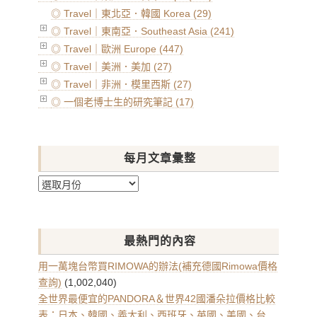
◎ Travel｜東北亞．韓國 Korea (29)
◎ Travel｜東南亞．Southeast Asia (241)
◎ Travel｜歐洲 Europe (447)
◎ Travel｜美洲．美加 (27)
◎ Travel｜非洲．模里西斯 (27)
◎ 一個老博士生的研究筆記 (17)
每月文章彙整
每
月
文
章
最熱門的內容
彙
整
用一萬塊台幣買RIMOWA的辦法(補充德國Rimowa價格
查詢)
(1,002,040)
全世界最便宜的PANDORA＆世界42國潘朵拉價格比較
表：日本、韓國、義大利、西班牙、英國、美國、台