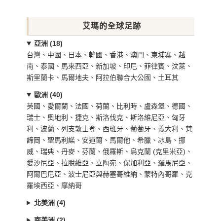
艾瑪的全球足跡
亞洲 (18)
台灣、中國、日本、韓國、香港、澳門、柬埔寨、越
南、泰國、馬來西亞、新加坡、印尼、菲律賓、汶萊、
斯里蘭卡、馬爾地夫、阿拉伯聯合大公國、土耳其
歐洲 (40)
英國、愛爾蘭、法國、荷蘭、比利時、盧森堡、德國、
瑞士、奧地利、捷克、斯洛伐克、斯洛維尼亞、匈牙
利、波蘭、列支敦士登、西班牙、葡萄牙、義大利、梵
諦岡、聖馬利諾、安道爾、馬爾他、希臘、冰島、挪
威、瑞典、丹麥、芬蘭、俄羅斯、烏克蘭 (克里米亞)、
愛沙尼亞、拉脫維亞、立陶宛、保加利亞、羅馬尼亞、
阿爾巴尼亞、波士尼亞與赫塞哥維納、蒙特內哥羅、克
羅埃西亞、摩納哥
北美洲 (4)
南美洲 (2)