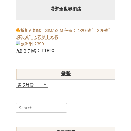
漫遊全世界網路
折扣再加碼！SIM/eSIM 任選： 1張95折｜2張9折｜
3張88折｜5張以上85折
九折折扣碼： TTB90
彙整
彙
整
Search
for: