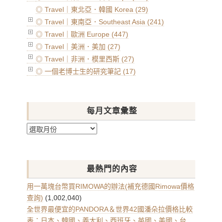
◎ Travel｜東北亞．韓國 Korea (29)
◎ Travel｜東南亞．Southeast Asia (241)
◎ Travel｜歐洲 Europe (447)
◎ Travel｜美洲．美加 (27)
◎ Travel｜非洲．模里西斯 (27)
◎ 一個老博士生的研究筆記 (17)
每月文章彙整
每
月
文
章
最熱門的內容
彙
整
用一萬塊台幣買RIMOWA的辦法(補充德國Rimowa價格
查詢)
(1,002,040)
全世界最便宜的PANDORA＆世界42國潘朵拉價格比較
表：日本、韓國、義大利、西班牙、英國、美國、台