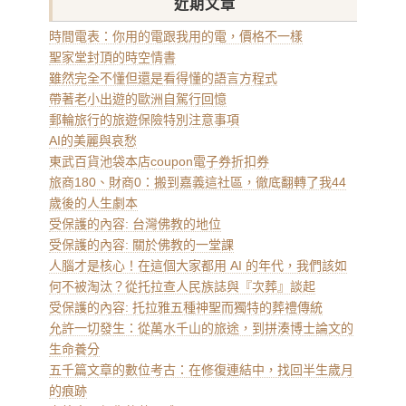
近期文章
時間電表：你用的電跟我用的電，價格不一樣
聖家堂封頂的時空情書
雖然完全不懂但還是看得懂的語言方程式
帶著老小出遊的歐洲自駕行回憶
郵輪旅行的旅遊保險特別注意事項
AI的美麗與哀愁
東武百貨池袋本店coupon電子券折扣券
旅商180、財商0：搬到嘉義這社區，徹底翻轉了我44
歲後的人生劇本
受保護的內容: 台灣佛教的地位
受保護的內容: 關於佛教的一堂課
人腦才是核心！在這個大家都用 AI 的年代，我們該如
何不被淘汰？從托拉查人民族誌與『次葬』談起
受保護的內容: 托拉雅五種神聖而獨特的葬禮傳統
允許一切發生：從萬水千山的旅途，到拼湊博士論文的
生命養分
五千篇文章的數位考古：在修復連結中，找回半生歲月
的痕跡