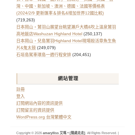
灣、中國、新加坡、澳洲、德國、法國等價格表
(2024/2/9 更新匯率＆排名&增加世界12國比較)
(719,263)
日本岡山・鷲羽山展望台眺望瀨戶大橋&吹上溫泉鷲羽
高地飯店Washuzan Highland Hotel
(250,137)
日本岡山・兒島鷲羽Highland Hotel現場殺活章魚生魚
片&鬼太鼓
(249,079)
石垣島駕車環島一週行程安排
(204,451)
網站管理
註冊
登入
訂閱網站內容的資訊提供
訂閱留言的資訊提供
WordPress.org 台灣繁體中文
Copyright © 2026
amarylliss 艾瑪。[隨處走走]
. All Rights Reserved. |