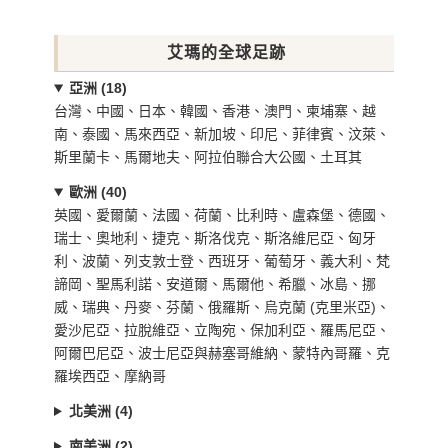
艾瑪的全球足跡
亞洲 (18)
台灣、中國、日本、韓國、香港、澳門、柬埔寨、越
南、泰國、馬來西亞、新加坡、印尼、菲律賓、汶萊、
斯里蘭卡、馬爾地夫、阿拉伯聯合大公國、土耳其
歐洲 (40)
英國、愛爾蘭、法國、荷蘭、比利時、盧森堡、德國、
瑞士、奧地利、捷克、斯洛伐克、斯洛維尼亞、匈牙
利、波蘭、列支敦士登、西班牙、葡萄牙、義大利、梵
諦岡、聖馬利諾、安道爾、馬爾他、希臘、冰島、挪
威、瑞典、丹麥、芬蘭、俄羅斯、烏克蘭 (克里米亞)、
愛沙尼亞、拉脫維亞、立陶宛、保加利亞、羅馬尼亞、
阿爾巴尼亞、波士尼亞與赫塞哥維納、蒙特內哥羅、克
羅埃西亞、摩納哥
北美洲 (4)
南美洲 (2)