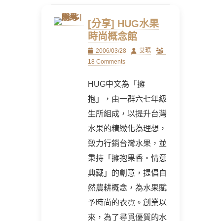
[分享] HUG水果
時尚概念館
Posted
Author
2006/03/28
艾瑪
on
18 Comments
HUG中文為「擁
抱」，由一群六七年級
生所組成，以提升台灣
水果的精緻化為理想，
致力行銷台灣水果，並
秉持「擁抱果香‧情意
典藏」的創意，提倡自
然農耕概念，為水果賦
予時尚的衣霓。創業以
來，為了尋覓優質的水