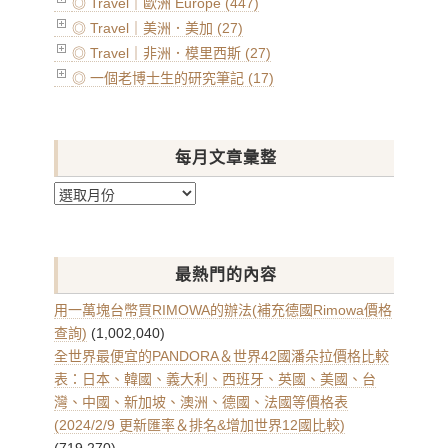
◎ Travel｜歐洲 Europe (447)
◎ Travel｜美洲．美加 (27)
◎ Travel｜非洲．模里西斯 (27)
◎ 一個老博士生的研究筆記 (17)
每月文章彙整
每
月
文
章
最熱門的內容
彙
整
用一萬塊台幣買RIMOWA的辦法(補充德國Rimowa價格
查詢)
(1,002,040)
全世界最便宜的PANDORA＆世界42國潘朵拉價格比較
表：日本、韓國、義大利、西班牙、英國、美國、台
灣、中國、新加坡、澳洲、德國、法國等價格表
(2024/2/9 更新匯率＆排名&增加世界12國比較)