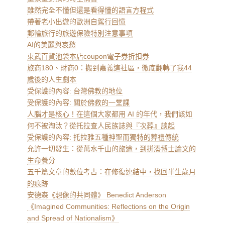
雖然完全不懂但還是看得懂的語言方程式
帶著老小出遊的歐洲自駕行回憶
郵輪旅行的旅遊保險特別注意事項
AI的美麗與哀愁
東武百貨池袋本店coupon電子券折扣券
旅商180、財商0：搬到嘉義這社區，徹底翻轉了我44
歲後的人生劇本
受保護的內容: 台灣佛教的地位
受保護的內容: 關於佛教的一堂課
人腦才是核心！在這個大家都用 AI 的年代，我們該如
何不被淘汰？從托拉查人民族誌與『次葬』談起
受保護的內容: 托拉雅五種神聖而獨特的葬禮傳統
允許一切發生：從萬水千山的旅途，到拼湊博士論文的
生命養分
五千篇文章的數位考古：在修復連結中，找回半生歲月
的痕跡
安德森《想像的共同體》 Benedict Anderson
《Imagined Communities: Reflections on the Origin
and Spread of Nationalism》