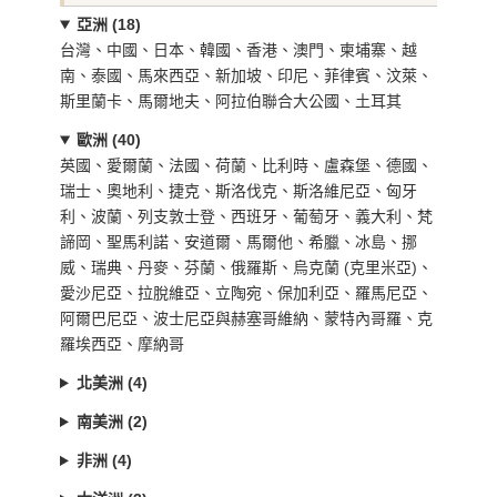
亞洲 (18)
台灣、中國、日本、韓國、香港、澳門、柬埔寨、越
南、泰國、馬來西亞、新加坡、印尼、菲律賓、汶萊、
斯里蘭卡、馬爾地夫、阿拉伯聯合大公國、土耳其
歐洲 (40)
英國、愛爾蘭、法國、荷蘭、比利時、盧森堡、德國、
瑞士、奧地利、捷克、斯洛伐克、斯洛維尼亞、匈牙
利、波蘭、列支敦士登、西班牙、葡萄牙、義大利、梵
諦岡、聖馬利諾、安道爾、馬爾他、希臘、冰島、挪
威、瑞典、丹麥、芬蘭、俄羅斯、烏克蘭 (克里米亞)、
愛沙尼亞、拉脫維亞、立陶宛、保加利亞、羅馬尼亞、
阿爾巴尼亞、波士尼亞與赫塞哥維納、蒙特內哥羅、克
羅埃西亞、摩納哥
北美洲 (4)
南美洲 (2)
非洲 (4)