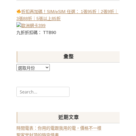
折扣再加碼！SIM/eSIM 任選： 1張95折｜2張9折｜
3張88折｜5張以上85折
九折折扣碼： TTB90
彙整
彙
整
Search
for:
近期文章
時間電表：你用的電跟我用的電，價格不一樣
聖家堂封頂的時空情書