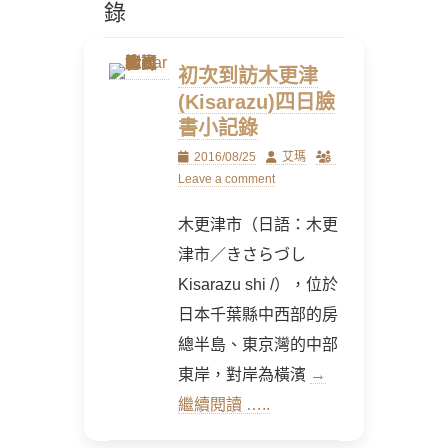
錄
初次到訪木更津
(Kisarazu)四日臉
書小記錄
Posted
Author
2016/08/25
艾瑪
on
Leave a comment
木更津市（日語：木更
津市／きさらづし
Kisarazu shi /），位於
日本千葉縣中西部的房
總半島、東京灣的中部
東岸，對岸為橫濱
→
繼續閱讀 …..