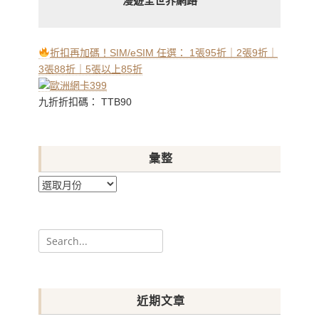
漫遊全世界網路
折扣再加碼！SIM/eSIM 任選： 1張95折｜2張9折｜
3張88折｜5張以上85折
九折折扣碼： TTB90
彙整
彙
整
Search
for:
近期文章