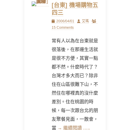
[台東] 機場購物五
四三
Posted
Author
2006/04/01
艾瑪
on
15 Comments
常有人以為在台東就是
很落後，在那邊生活就
是很不方便，其實一點
都不然。什麼時代了？
台灣才多大而已？除非
住在山區很難下山，不
然住在哪裡真的沒什麼
差別。住在桃園的時
候，每一次跟台北的朋
友聚餐見面，一散會，
當
→ 繼續閱讀 …..