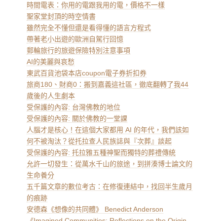
時間電表：你用的電跟我用的電，價格不一樣
聖家堂封頂的時空情書
雖然完全不懂但還是看得懂的語言方程式
帶著老小出遊的歐洲自駕行回憶
郵輪旅行的旅遊保險特別注意事項
AI的美麗與哀愁
東武百貨池袋本店coupon電子券折扣券
旅商180、財商0：搬到嘉義這社區，徹底翻轉了我44
歲後的人生劇本
受保護的內容: 台灣佛教的地位
受保護的內容: 關於佛教的一堂課
人腦才是核心！在這個大家都用 AI 的年代，我們該如
何不被淘汰？從托拉查人民族誌與『次葬』談起
受保護的內容: 托拉雅五種神聖而獨特的葬禮傳統
允許一切發生：從萬水千山的旅途，到拼湊博士論文的
生命養分
五千篇文章的數位考古：在修復連結中，找回半生歲月
的痕跡
安德森《想像的共同體》 Benedict Anderson
《Imagined Communities: Reflections on the Origin