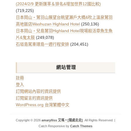
(2024/2/9 更新匯率＆排名&增加世界12國比較)
(719,225)
日本岡山・鷲羽山展望台眺望瀨戶大橋&吹上溫泉鷲羽
高地飯店Washuzan Highland Hotel
(250,136)
日本岡山・兒島鷲羽Highland Hotel現場殺活章魚生魚
片&鬼太鼓
(249,078)
石垣島駕車環島一週行程安排
(204,451)
網站管理
註冊
登入
訂閱網站內容的資訊提供
訂閱留言的資訊提供
WordPress.org 台灣繁體中文
Copyright © 2026
amarylliss 艾瑪。[隨處走走]
. All Rights Reserved. |
Catch Responsive by
Catch Themes