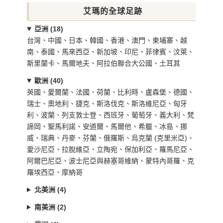
艾瑪的全球足跡
亞洲 (18)
台灣、中國、日本、韓國、香港、澳門、柬埔寨、越
南、泰國、馬來西亞、新加坡、印尼、菲律賓、汶萊、
斯里蘭卡、馬爾地夫、阿拉伯聯合大公國、土耳其
歐洲 (40)
英國、愛爾蘭、法國、荷蘭、比利時、盧森堡、德國、
瑞士、奧地利、捷克、斯洛伐克、斯洛維尼亞、匈牙
利、波蘭、列支敦士登、西班牙、葡萄牙、義大利、梵
諦岡、聖馬利諾、安道爾、馬爾他、希臘、冰島、挪
威、瑞典、丹麥、芬蘭、俄羅斯、烏克蘭 (克里米亞)、
愛沙尼亞、拉脫維亞、立陶宛、保加利亞、羅馬尼亞、
阿爾巴尼亞、波士尼亞與赫塞哥維納、蒙特內哥羅、克
羅埃西亞、摩納哥
北美洲 (4)
南美洲 (2)