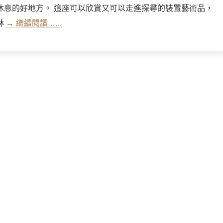
休息的好地方。 這座可以欣賞又可以走進探尋的裝置藝術品，
林
→ 繼續閱讀 …..