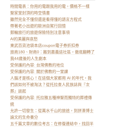
時間電表：你用的電跟我用的電，價格不一樣
聖家堂封頂的時空情書
雖然完全不懂但還是看得懂的語言方程式
帶著老小出遊的歐洲自駕行回憶
郵輪旅行的旅遊保險特別注意事項
AI的美麗與哀愁
東武百貨池袋本店coupon電子券折扣券
旅商180、財商0：搬到嘉義這社區，徹底翻轉了
我44歲後的人生劇本
受保護的內容: 台灣佛教的地位
受保護的內容: 關於佛教的一堂課
人腦才是核心！在這個大家都用 AI 的年代，我
們該如何不被淘汰？從托拉查人民族誌與『次
葬』談起
受保護的內容: 托拉雅五種神聖而獨特的葬禮傳
統
允許一切發生：從萬水千山的旅途，到拼湊博士
論文的生命養分
五千篇文章的數位考古：在修復連結中，找回半