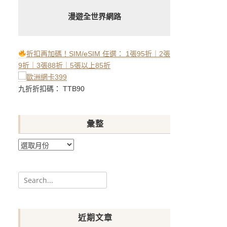
漫遊全世界網路
折扣再加碼！SIM/eSIM 任選： 1張95折｜2張
9折｜3張88折｜5張以上85折
九折折扣碼： TTB90
彙整
彙
整
Search
for:
近期文章