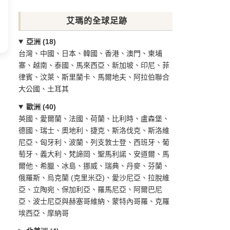
艾瑪的全球足跡
亞洲 (18)
台灣、中國、日本、韓國、香港、澳門、柬埔
寨、越南、泰國、馬來西亞、新加坡、印尼、菲
律賓、汶萊、斯里蘭卡、馬爾地夫、阿拉伯聯合
大公國、土耳其
歐洲 (40)
英國、愛爾蘭、法國、荷蘭、比利時、盧森堡、
德國、瑞士、奧地利、捷克、斯洛伐克、斯洛維
尼亞、匈牙利、波蘭、列支敦士登、西班牙、葡
萄牙、義大利、梵諦岡、聖馬利諾、安道爾、馬
爾他、希臘、冰島、挪威、瑞典、丹麥、芬蘭、
俄羅斯、烏克蘭 (克里米亞)、愛沙尼亞、拉脫維
亞、立陶宛、保加利亞、羅馬尼亞、阿爾巴尼
亞、波士尼亞與赫塞哥維納、蒙特內哥羅、克羅
埃西亞、摩納哥