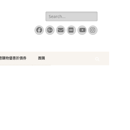
Search
for:
Facebook
Googleplus
Email
Flickr
YouTube
Instagram
珂德購物優惠折價券
團購
Search