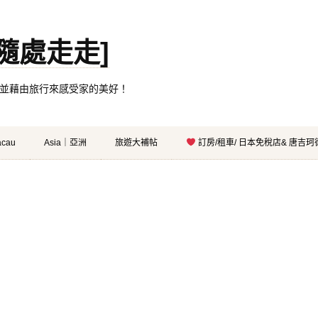
。[隨處走走]
都有自己的家，並藉由旅行來感受家的美好！
cau
Asia｜亞洲
旅遊大補帖
訂房/租車/ 日本免稅店& 唐吉