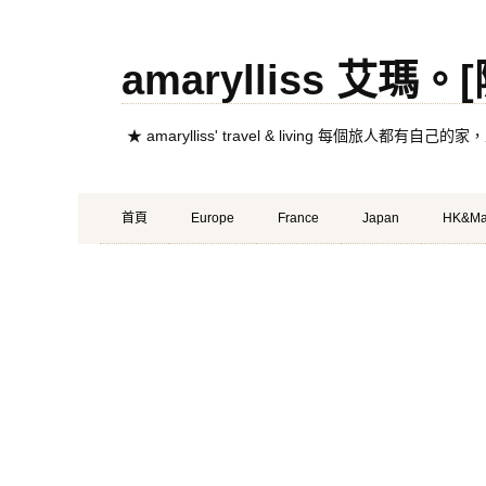
amarylliss 艾瑪
★ amarylliss' travel & living 每個旅人
Primary
Skip
首頁
Europe
France
Japan
HK&Ma
Menu
to
content