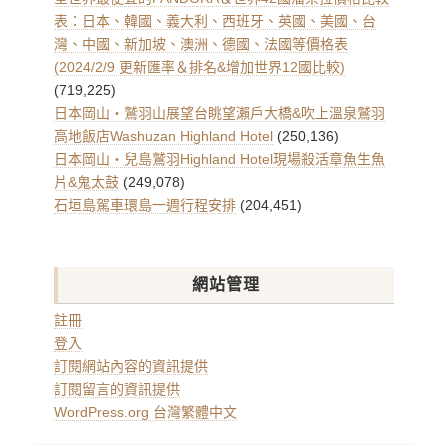
表：日本、韓國、義大利、西班牙、英國、美國、台
灣、中國、新加坡、澳洲、德國、法國等價格表
(2024/2/9 更新匯率＆排名&增加世界12國比較)
(719,225)
日本岡山・鷲羽山展望台眺望瀨戶大橋&吹上溫泉鷲羽
高地飯店Washuzan Highland Hotel
(250,136)
日本岡山・兒島鷲羽Highland Hotel現場殺活章魚生魚
片&鬼太鼓
(249,078)
石垣島駕車環島一週行程安排
(204,451)
網站管理
註冊
登入
訂閱網站內容的資訊提供
訂閱留言的資訊提供
WordPress.org 台灣繁體中文