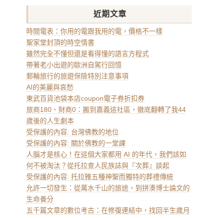
近期文章
時間電表：你用的電跟我用的電，價格不一樣
聖家堂封頂的時空情書
雖然完全不懂但還是看得懂的語言方程式
帶著老小出遊的歐洲自駕行回憶
郵輪旅行的旅遊保險特別注意事項
AI的美麗與哀愁
東武百貨池袋本店coupon電子券折扣券
旅商180、財商0：搬到嘉義這社區，徹底翻轉了我44
歲後的人生劇本
受保護的內容: 台灣佛教的地位
受保護的內容: 關於佛教的一堂課
人腦才是核心！在這個大家都用 AI 的年代，我們該如
何不被淘汰？從托拉查人民族誌與『次葬』談起
受保護的內容: 托拉雅五種神聖而獨特的葬禮傳統
允許一切發生：從萬水千山的旅途，到拼湊博士論文的
生命養分
五千篇文章的數位考古：在修復連結中，找回半生歲月