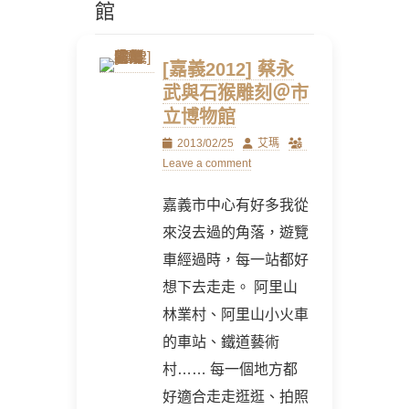
館
[嘉義2012] 蔡永
武與石猴雕刻＠市
立博物館
Posted
Author
2013/02/25
艾瑪
on
Leave a comment
嘉義市中心有好多我從
來沒去過的角落，遊覽
車經過時，每一站都好
想下去走走。 阿里山
林業村、阿里山小火車
的車站、鐵道藝術
村…… 每一個地方都
好適合走走逛逛、拍照