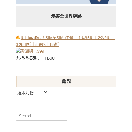
漫遊全世界網路
折扣再加碼！SIM/eSIM 任選： 1張95折｜2張9折｜
3張88折｜5張以上85折
九折折扣碼： TTB90
彙整
彙
整
Search
for: