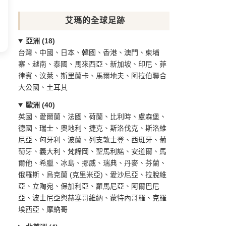
艾瑪的全球足跡
亞洲 (18)
台灣、中國、日本、韓國、香港、澳門、柬埔
寨、越南、泰國、馬來西亞、新加坡、印尼、菲
律賓、汶萊、斯里蘭卡、馬爾地夫、阿拉伯聯合
大公國、土耳其
歐洲 (40)
英國、愛爾蘭、法國、荷蘭、比利時、盧森堡、
德國、瑞士、奧地利、捷克、斯洛伐克、斯洛維
尼亞、匈牙利、波蘭、列支敦士登、西班牙、葡
萄牙、義大利、梵諦岡、聖馬利諾、安道爾、馬
爾他、希臘、冰島、挪威、瑞典、丹麥、芬蘭、
俄羅斯、烏克蘭 (克里米亞)、愛沙尼亞、拉脫維
亞、立陶宛、保加利亞、羅馬尼亞、阿爾巴尼
亞、波士尼亞與赫塞哥維納、蒙特內哥羅、克羅
埃西亞、摩納哥