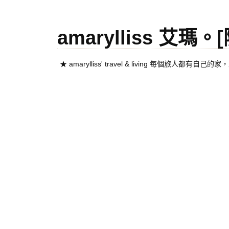
amarylliss 艾瑪
★ amarylliss' travel & living 每個旅人