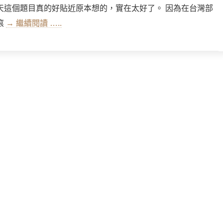
天這個題目真的好貼近原本想的，實在太好了。 因為在台灣部
滾
→ 繼續閱讀 …..