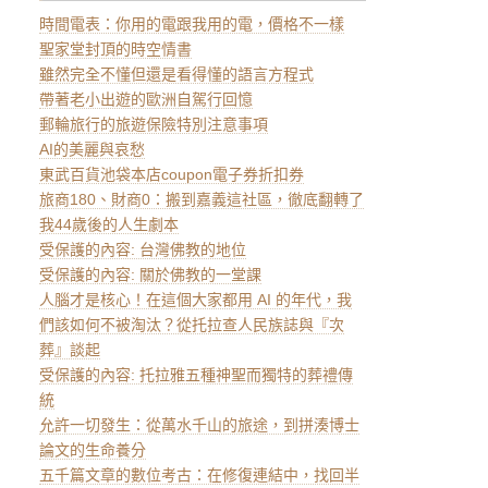
時間電表：你用的電跟我用的電，價格不一樣
聖家堂封頂的時空情書
雖然完全不懂但還是看得懂的語言方程式
帶著老小出遊的歐洲自駕行回憶
郵輪旅行的旅遊保險特別注意事項
AI的美麗與哀愁
東武百貨池袋本店coupon電子券折扣券
旅商180、財商0：搬到嘉義這社區，徹底翻轉了
我44歲後的人生劇本
受保護的內容: 台灣佛教的地位
受保護的內容: 關於佛教的一堂課
人腦才是核心！在這個大家都用 AI 的年代，我
們該如何不被淘汰？從托拉查人民族誌與『次
葬』談起
受保護的內容: 托拉雅五種神聖而獨特的葬禮傳
統
允許一切發生：從萬水千山的旅途，到拼湊博士
論文的生命養分
五千篇文章的數位考古：在修復連結中，找回半