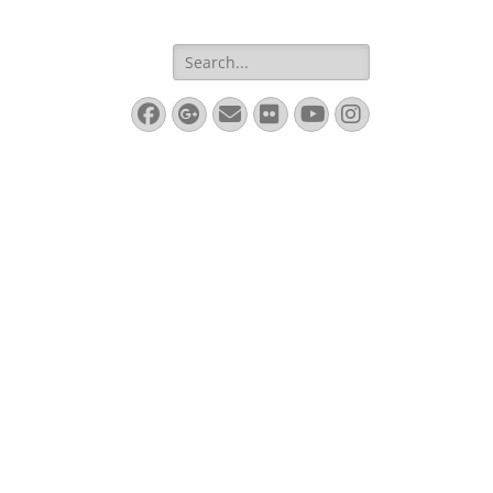
Search
for:
Facebook
Googleplus
Email
Flickr
YouTube
Instagram