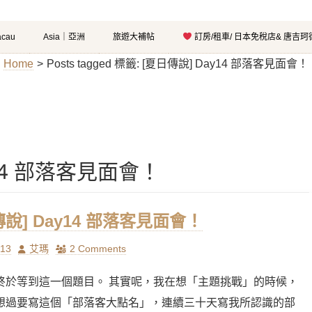
cau
Asia｜亞洲
旅遊大補帖
訂房/租車/ 日本免稅店& 唐吉
Home
>
Posts tagged
標籤:
[夏日傳說] Day14 部落客見面會！
y14 部落客見面會！
傳說] Day14 部落客見面會！
Author
/13
艾瑪
2 Comments
終於等到這一個題目。 其實呢，我在想「主題挑戰」的時候，
想過要寫這個「部落客大點名」，連續三十天寫我所認識的部