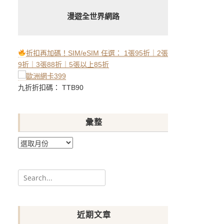
漫遊全世界網路
折扣再加碼！SIM/eSIM 任選： 1張95折｜2張
9折｜3張88折｜5張以上85折
九折折扣碼： TTB90
彙整
彙
整
Search
for:
近期文章