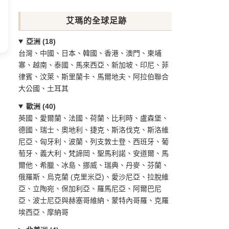
艾瑪的全球足跡
亞洲 (18)
台灣、中國、日本、韓國、香港、澳門、柬埔
寨、越南、泰國、馬來西亞、新加坡、印尼、菲
律賓、汶萊、斯里蘭卡、馬爾地夫、阿拉伯聯合
大公國、土耳其
歐洲 (40)
英國、愛爾蘭、法國、荷蘭、比利時、盧森堡、
德國、瑞士、奧地利、捷克、斯洛伐克、斯洛維
尼亞、匈牙利、波蘭、列支敦士登、西班牙、葡
萄牙、義大利、梵諦岡、聖馬利諾、安道爾、馬
爾他、希臘、冰島、挪威、瑞典、丹麥、芬蘭、
俄羅斯、烏克蘭 (克里米亞)、愛沙尼亞、拉脫維
亞、立陶宛、保加利亞、羅馬尼亞、阿爾巴尼
亞、波士尼亞與赫塞哥維納、蒙特內哥羅、克羅
埃西亞、摩納哥