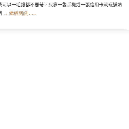
我可以一毛錢都不要帶，只靠一隻手機或一張信用卡就玩遍這
目
→ 繼續閱讀 …..