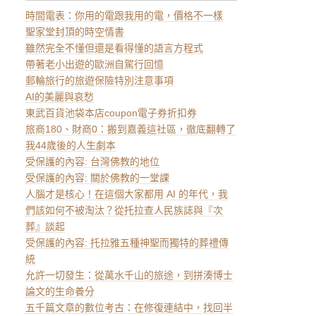
時間電表：你用的電跟我用的電，價格不一樣
聖家堂封頂的時空情書
雖然完全不懂但還是看得懂的語言方程式
帶著老小出遊的歐洲自駕行回憶
郵輪旅行的旅遊保險特別注意事項
AI的美麗與哀愁
東武百貨池袋本店coupon電子券折扣券
旅商180、財商0：搬到嘉義這社區，徹底翻轉了
我44歲後的人生劇本
受保護的內容: 台灣佛教的地位
受保護的內容: 關於佛教的一堂課
人腦才是核心！在這個大家都用 AI 的年代，我
們該如何不被淘汰？從托拉查人民族誌與『次
葬』談起
受保護的內容: 托拉雅五種神聖而獨特的葬禮傳
統
允許一切發生：從萬水千山的旅途，到拼湊博士
論文的生命養分
五千篇文章的數位考古：在修復連結中，找回半