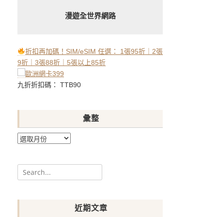
漫遊全世界網路
折扣再加碼！SIM/eSIM 任選： 1張95折｜2張
9折｜3張88折｜5張以上85折
九折折扣碼： TTB90
彙整
彙
整
Search
for:
近期文章