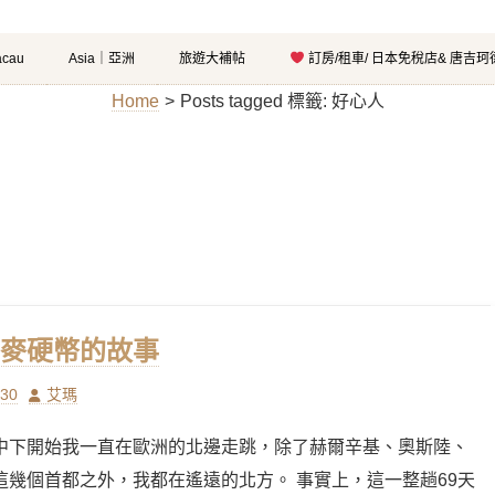
cau
Asia｜亞洲
旅遊大補帖
訂房/租車/ 日本免稅店& 唐吉
Home
>
Posts tagged
標籤:
好心人
麥硬幣的故事
Author
/30
艾瑪
中下開始我一直在歐洲的北邊走跳，除了赫爾辛基、奧斯陸、
這幾個首都之外，我都在遙遠的北方。 事實上，這一整趟69天