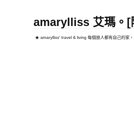
amarylliss 艾瑪
★ amarylliss' travel & living 每個旅人