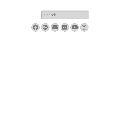
Search
for:
Facebook
Googleplus
Email
Flickr
YouTube
Instagram