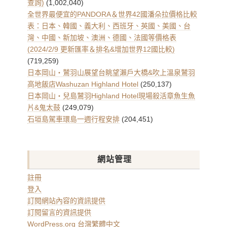
查詢)
(1,002,040)
全世界最便宜的PANDORA＆世界42國潘朵拉價格比較
表：日本、韓國、義大利、西班牙、英國、美國、台
灣、中國、新加坡、澳洲、德國、法國等價格表
(2024/2/9 更新匯率＆排名&增加世界12國比較)
(719,259)
日本岡山・鷲羽山展望台眺望瀨戶大橋&吹上溫泉鷲羽
高地飯店Washuzan Highland Hotel
(250,137)
日本岡山・兒島鷲羽Highland Hotel現場殺活章魚生魚
片&鬼太鼓
(249,079)
石垣島駕車環島一週行程安排
(204,451)
網站管理
註冊
登入
訂閱網站內容的資訊提供
訂閱留言的資訊提供
WordPress.org 台灣繁體中文