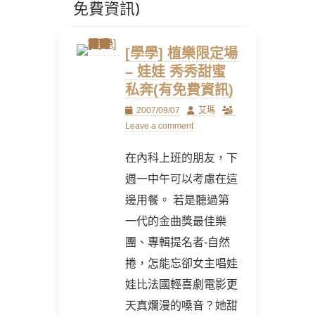
免費資訊)
[學學] 植樂限定場
– 娃娃 秀秀甜蜜
私奔(有免費資訊)
Posted
Author
2007/09/07
艾瑪
on
Leave a comment
在內科上班的朋友，下
週一中午可以考慮在這
邊用餐。 若是聽過第
一代的金曲獎最佳樂
團、專輯提名者-自然
捲，怎能忘卻女主唱娃
娃比法國輕喜劇電影更
天真爛漫的嗓音？她甜