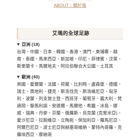
ABOUT｜關於我
艾瑪的全球足跡
亞洲 (18)
台灣、中國、日本、韓國、香港、澳門、柬埔寨、越
南、泰國、馬來西亞、新加坡、印尼、菲律賓、汶萊、
斯里蘭卡、馬爾地夫、阿拉伯聯合大公國、土耳其
歐洲 (40)
英國、愛爾蘭、法國、荷蘭、比利時、盧森堡、德國、
瑞士、奧地利、捷克、斯洛伐克、斯洛維尼亞、匈牙
利、波蘭、列支敦士登、西班牙、葡萄牙、義大利、梵
諦岡、聖馬利諾、安道爾、馬爾他、希臘、冰島、挪
威、瑞典、丹麥、芬蘭、俄羅斯、烏克蘭 (克里米亞)、
愛沙尼亞、拉脫維亞、立陶宛、保加利亞、羅馬尼亞、
阿爾巴尼亞、波士尼亞與赫塞哥維納、蒙特內哥羅、克
羅埃西亞、摩納哥