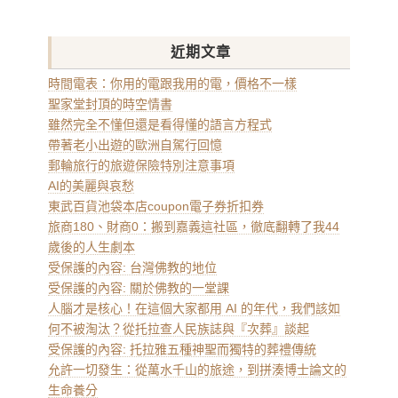
近期文章
時間電表：你用的電跟我用的電，價格不一樣
聖家堂封頂的時空情書
雖然完全不懂但還是看得懂的語言方程式
帶著老小出遊的歐洲自駕行回憶
郵輪旅行的旅遊保險特別注意事項
AI的美麗與哀愁
東武百貨池袋本店coupon電子券折扣券
旅商180、財商0：搬到嘉義這社區，徹底翻轉了我44
歲後的人生劇本
受保護的內容: 台灣佛教的地位
受保護的內容: 關於佛教的一堂課
人腦才是核心！在這個大家都用 AI 的年代，我們該如
何不被淘汰？從托拉查人民族誌與『次葬』談起
受保護的內容: 托拉雅五種神聖而獨特的葬禮傳統
允許一切發生：從萬水千山的旅途，到拼湊博士論文的
生命養分