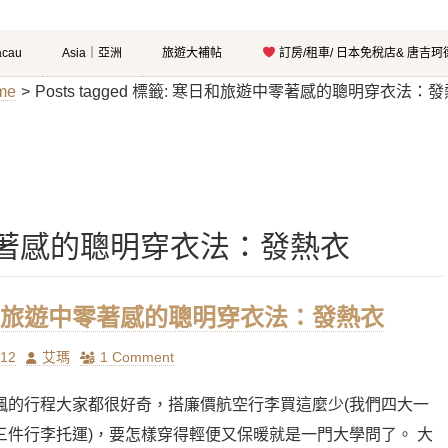
cau
Asia｜亞洲
旅遊大補帖
訂房/租車/ 日本免稅店& 唐吉
me
>
Posts tagged
標籤:
寒日和旅遊中零著感的聰明穿衣法：發
著感的聰明穿衣法：發熱衣
旅遊中零著感的聰明穿衣法：發熱衣
Author
/12
艾瑪
1 Comment
楓的行程大家都很好奇，搭廉價航空行李買這麼少(我們四大一
三件行李托運)，要怎樣穿得輕便又保暖就是一門大學問了。 大