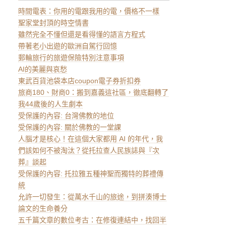
時間電表：你用的電跟我用的電，價格不一樣
聖家堂封頂的時空情書
雖然完全不懂但還是看得懂的語言方程式
帶著老小出遊的歐洲自駕行回憶
郵輪旅行的旅遊保險特別注意事項
AI的美麗與哀愁
東武百貨池袋本店coupon電子券折扣券
旅商180、財商0：搬到嘉義這社區，徹底翻轉了
我44歲後的人生劇本
受保護的內容: 台灣佛教的地位
受保護的內容: 關於佛教的一堂課
人腦才是核心！在這個大家都用 AI 的年代，我
們該如何不被淘汰？從托拉查人民族誌與『次
葬』談起
受保護的內容: 托拉雅五種神聖而獨特的葬禮傳
統
允許一切發生：從萬水千山的旅途，到拼湊博士
論文的生命養分
五千篇文章的數位考古：在修復連結中，找回半