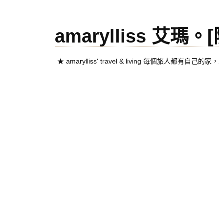
amarylliss 艾瑪
★ amarylliss' travel & living 每個旅人