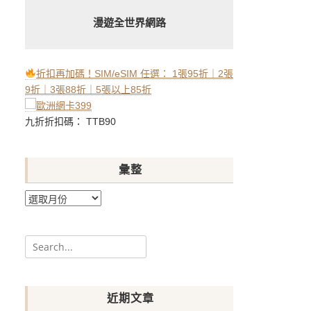
漫遊全世界網路
折扣再加碼！SIM/eSIM 任選： 1張95折｜2張
9折｜3張88折｜5張以上85折
九折折扣碼： TTB90
彙整
彙
整
Search
for:
近期文章