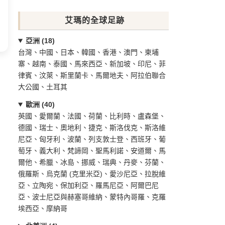
艾瑪的全球足跡
亞洲 (18)
台灣、中國、日本、韓國、香港、澳門、柬埔
寨、越南、泰國、馬來西亞、新加坡、印尼、菲
律賓、汶萊、斯里蘭卡、馬爾地夫、阿拉伯聯合
大公國、土耳其
歐洲 (40)
英國、愛爾蘭、法國、荷蘭、比利時、盧森堡、
德國、瑞士、奧地利、捷克、斯洛伐克、斯洛維
尼亞、匈牙利、波蘭、列支敦士登、西班牙、葡
萄牙、義大利、梵諦岡、聖馬利諾、安道爾、馬
爾他、希臘、冰島、挪威、瑞典、丹麥、芬蘭、
俄羅斯、烏克蘭 (克里米亞)、愛沙尼亞、拉脫維
亞、立陶宛、保加利亞、羅馬尼亞、阿爾巴尼
亞、波士尼亞與赫塞哥維納、蒙特內哥羅、克羅
埃西亞、摩納哥