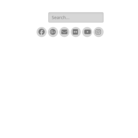
Search
for:
Facebook
Googleplus
Email
Flickr
YouTube
Instagram