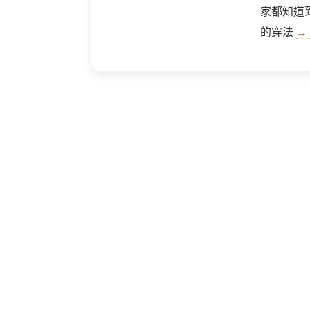
家都知道
的穿法
→