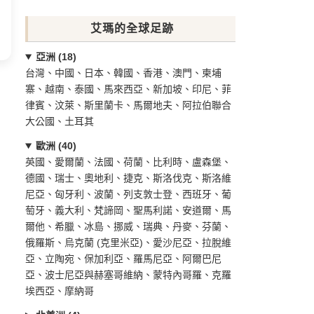
艾瑪的全球足跡
亞洲 (18)
台灣、中國、日本、韓國、香港、澳門、柬埔
寨、越南、泰國、馬來西亞、新加坡、印尼、菲
律賓、汶萊、斯里蘭卡、馬爾地夫、阿拉伯聯合
大公國、土耳其
歐洲 (40)
英國、愛爾蘭、法國、荷蘭、比利時、盧森堡、
德國、瑞士、奧地利、捷克、斯洛伐克、斯洛維
尼亞、匈牙利、波蘭、列支敦士登、西班牙、葡
萄牙、義大利、梵諦岡、聖馬利諾、安道爾、馬
爾他、希臘、冰島、挪威、瑞典、丹麥、芬蘭、
俄羅斯、烏克蘭 (克里米亞)、愛沙尼亞、拉脫維
亞、立陶宛、保加利亞、羅馬尼亞、阿爾巴尼
亞、波士尼亞與赫塞哥維納、蒙特內哥羅、克羅
埃西亞、摩納哥