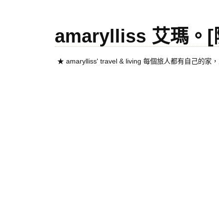
amarylliss 艾瑪
★ amarylliss' travel & living 每個旅人