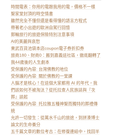
時間電表：你用的電跟我用的電，價格不一樣
聖家堂封頂的時空情書
雖然完全不懂但還是看得懂的語言方程式
帶著老小出遊的歐洲自駕行回憶
郵輪旅行的旅遊保險特別注意事項
AI的美麗與哀愁
東武百貨池袋本店coupon電子券折扣券
旅商180、財商0：搬到嘉義這社區，徹底翻轉了
我44歲後的人生劇本
受保護的內容: 台灣佛教的地位
受保護的內容: 關於佛教的一堂課
人腦才是核心！在這個大家都用 AI 的年代，我
們該如何不被淘汰？從托拉查人民族誌與『次
葬』談起
受保護的內容: 托拉雅五種神聖而獨特的葬禮傳
統
允許一切發生：從萬水千山的旅途，到拼湊博士
論文的生命養分
五千篇文章的數位考古：在修復連結中，找回半