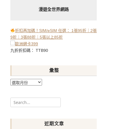
漫遊全世界網路
折扣再加碼！SIM/eSIM 任選： 1張95折｜2張
9折｜3張88折｜5張以上85折
九折折扣碼： TTB90
彙整
彙
整
Search
for:
近期文章