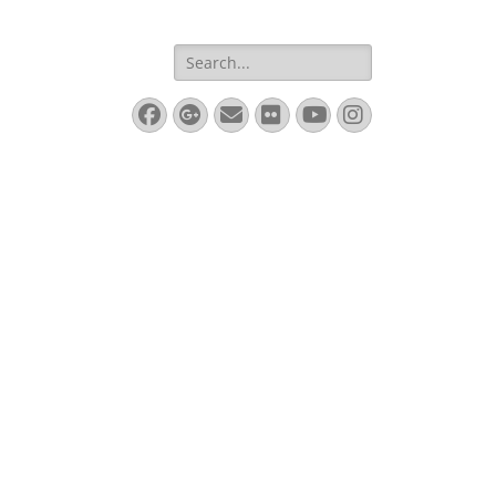
Search
for:
Facebook
Googleplus
Email
Flickr
YouTube
Instagram