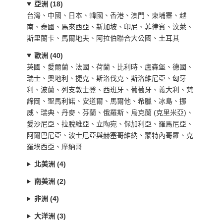
亞洲 (18)
台灣、中國、日本、韓國、香港、澳門、柬埔寨、越
南、泰國、馬來西亞、新加坡、印尼、菲律賓、汶萊、
斯里蘭卡、馬爾地夫、阿拉伯聯合大公國、土耳其
歐洲 (40)
英國、愛爾蘭、法國、荷蘭、比利時、盧森堡、德國、
瑞士、奧地利、捷克、斯洛伐克、斯洛維尼亞、匈牙
利、波蘭、列支敦士登、西班牙、葡萄牙、義大利、梵
諦岡、聖馬利諾、安道爾、馬爾他、希臘、冰島、挪
威、瑞典、丹麥、芬蘭、俄羅斯、烏克蘭 (克里米亞)、
愛沙尼亞、拉脫維亞、立陶宛、保加利亞、羅馬尼亞、
阿爾巴尼亞、波士尼亞與赫塞哥維納、蒙特內哥羅、克
羅埃西亞、摩納哥
北美洲 (4)
南美洲 (2)
非洲 (4)
大洋洲 (3)