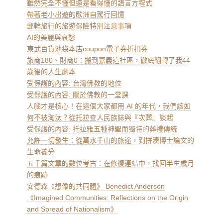
雖然完全不懂但還是看得懂的語言方程式
帶著老小出遊的歐洲自駕行回憶
郵輪旅行的旅遊保險特別注意事項
AI的美麗與哀愁
東武百貨池袋本店coupon電子券折扣券
旅商180、財商0：搬到嘉義這社區，徹底翻轉了我44
歲後的人生劇本
受保護的內容: 台灣佛教的地位
受保護的內容: 關於佛教的一堂課
人腦才是核心！在這個大家都用 AI 的年代，我們該如
何不被淘汰？從托拉查人民族誌與『次葬』談起
受保護的內容: 托拉雅五種神聖而獨特的葬禮傳統
允許一切發生：從萬水千山的旅途，到拼湊博士論文的
生命養分
五千篇文章的數位考古：在修復連結中，找回半生歲月
的痕跡
安德森《想像的共同體》 Benedict Anderson
《Imagined Communities: Reflections on the Origin
and Spread of Nationalism》