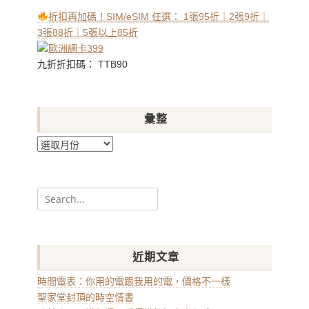
折扣再加碼！SIM/eSIM 任選： 1張95折｜2張9折｜
3張88折｜5張以上85折
九折折扣碼： TTB90
彙整
彙
整
Search
for:
近期文章
時間電表：你用的電跟我用的電，價格不一樣
聖家堂封頂的時空情書