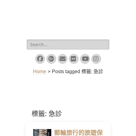
Search
for:
Facebook
Googleplus
Email
Flickr
YouTube
Instagram
Home
>
Posts tagged
標籤:
急診
標籤:
急診
郵輪旅行的旅遊保