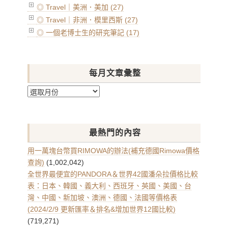
◎ Travel｜美洲．美加 (27)
◎ Travel｜非洲．模里西斯 (27)
◎ 一個老博士生的研究筆記 (17)
每月文章彙整
每
月
文
章
最熱門的內容
彙
整
用一萬塊台幣買RIMOWA的辦法(補充德國Rimowa價格
查詢)
(1,002,042)
全世界最便宜的PANDORA＆世界42國潘朵拉價格比較
表：日本、韓國、義大利、西班牙、英國、美國、台
灣、中國、新加坡、澳洲、德國、法國等價格表
(2024/2/9 更新匯率＆排名&增加世界12國比較)
(719,271)