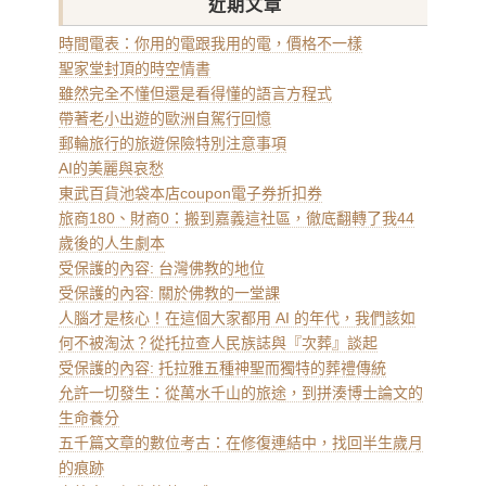
近期文章
時間電表：你用的電跟我用的電，價格不一樣
聖家堂封頂的時空情書
雖然完全不懂但還是看得懂的語言方程式
帶著老小出遊的歐洲自駕行回憶
郵輪旅行的旅遊保險特別注意事項
AI的美麗與哀愁
東武百貨池袋本店coupon電子券折扣券
旅商180、財商0：搬到嘉義這社區，徹底翻轉了我44
歲後的人生劇本
受保護的內容: 台灣佛教的地位
受保護的內容: 關於佛教的一堂課
人腦才是核心！在這個大家都用 AI 的年代，我們該如
何不被淘汰？從托拉查人民族誌與『次葬』談起
受保護的內容: 托拉雅五種神聖而獨特的葬禮傳統
允許一切發生：從萬水千山的旅途，到拼湊博士論文的
生命養分
五千篇文章的數位考古：在修復連結中，找回半生歲月
的痕跡