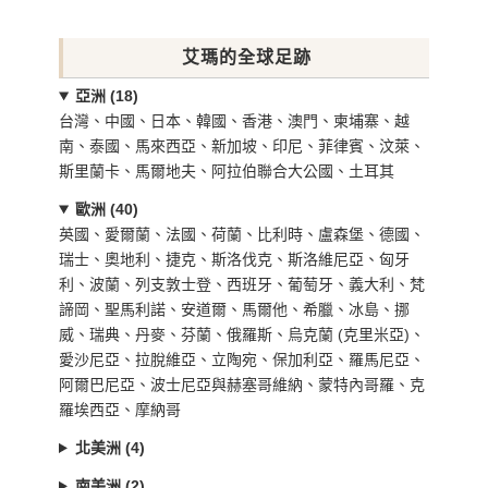
艾瑪的全球足跡
亞洲 (18)
台灣、中國、日本、韓國、香港、澳門、柬埔寨、越
南、泰國、馬來西亞、新加坡、印尼、菲律賓、汶萊、
斯里蘭卡、馬爾地夫、阿拉伯聯合大公國、土耳其
歐洲 (40)
英國、愛爾蘭、法國、荷蘭、比利時、盧森堡、德國、
瑞士、奧地利、捷克、斯洛伐克、斯洛維尼亞、匈牙
利、波蘭、列支敦士登、西班牙、葡萄牙、義大利、梵
諦岡、聖馬利諾、安道爾、馬爾他、希臘、冰島、挪
威、瑞典、丹麥、芬蘭、俄羅斯、烏克蘭 (克里米亞)、
愛沙尼亞、拉脫維亞、立陶宛、保加利亞、羅馬尼亞、
阿爾巴尼亞、波士尼亞與赫塞哥維納、蒙特內哥羅、克
羅埃西亞、摩納哥
北美洲 (4)
南美洲 (2)