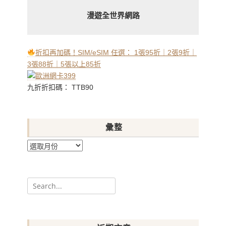
漫遊全世界網路
折扣再加碼！SIM/eSIM 任選： 1張95折｜2張9折｜
3張88折｜5張以上85折
九折折扣碼： TTB90
彙整
彙
整
Search
for: