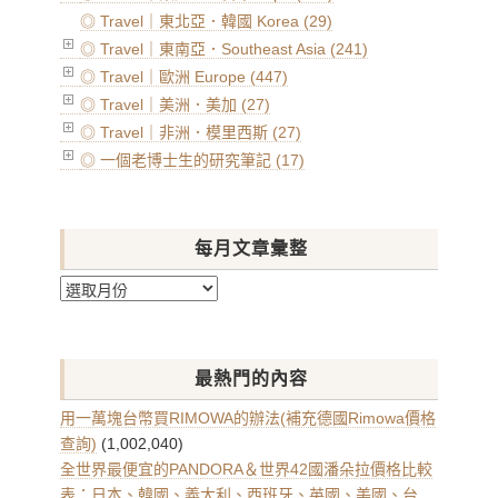
◎ Travel｜東北亞．韓國 Korea (29)
◎ Travel｜東南亞．Southeast Asia (241)
◎ Travel｜歐洲 Europe (447)
◎ Travel｜美洲．美加 (27)
◎ Travel｜非洲．模里西斯 (27)
◎ 一個老博士生的研究筆記 (17)
每月文章彙整
每
月
文
章
最熱門的內容
彙
整
用一萬塊台幣買RIMOWA的辦法(補充德國Rimowa價格
查詢)
(1,002,040)
全世界最便宜的PANDORA＆世界42國潘朵拉價格比較
表：日本、韓國、義大利、西班牙、英國、美國、台