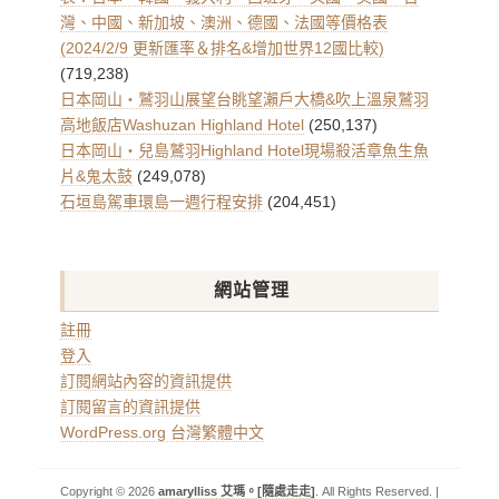
灣、中國、新加坡、澳洲、德國、法國等價格表
(2024/2/9 更新匯率＆排名&增加世界12國比較)
(719,238)
日本岡山・鷲羽山展望台眺望瀨戶大橋&吹上溫泉鷲羽
高地飯店Washuzan Highland Hotel
(250,137)
日本岡山・兒島鷲羽Highland Hotel現場殺活章魚生魚
片&鬼太鼓
(249,078)
石垣島駕車環島一週行程安排
(204,451)
網站管理
註冊
登入
訂閱網站內容的資訊提供
訂閱留言的資訊提供
WordPress.org 台灣繁體中文
Copyright © 2026
amarylliss 艾瑪。[隨處走走]
. All Rights Reserved. |