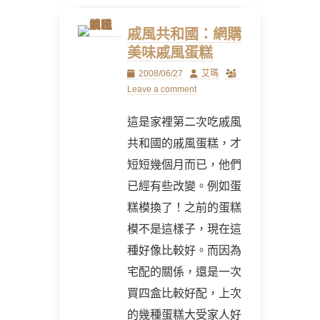
戚風共和國：網購
美味戚風蛋糕
Posted
Author
2008/06/27
艾瑪
on
Leave a comment
這是家裡第二次吃戚風
共和國的戚風蛋糕，才
短短幾個月而已，他們
已經有些改變。例如蛋
糕模換了！之前的蛋糕
模不是這樣子，現在這
種好像比較好。而因為
宅配的關係，還是一次
買四盒比較好配，上次
的幾種蛋糕大受家人好