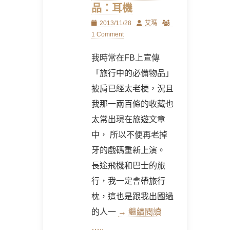
品：耳機
Posted
Author
2013/11/28
艾瑪
on
1 Comment
我時常在FB上宣傳
「旅行中的必備物品」
披肩已經太老梗，況且
我那一兩百條的收藏也
太常出現在旅遊文章
中， 所以不便再老掉
牙的戲碼重新上演。
長途飛機和巴士的旅
行，我一定會帶旅行
枕，這也是跟我出國過
的人一
→ 繼續閱讀
…..