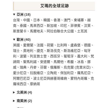
艾瑪的全球足跡
亞洲 (18)
台灣、中國、日本、韓國、香港、澳門、柬埔寨、越
南、泰國、馬來西亞、新加坡、印尼、菲律賓、汶萊、
斯里蘭卡、馬爾地夫、阿拉伯聯合大公國、土耳其
歐洲 (40)
英國、愛爾蘭、法國、荷蘭、比利時、盧森堡、德國、
瑞士、奧地利、捷克、斯洛伐克、斯洛維尼亞、匈牙
利、波蘭、列支敦士登、西班牙、葡萄牙、義大利、梵
諦岡、聖馬利諾、安道爾、馬爾他、希臘、冰島、挪
威、瑞典、丹麥、芬蘭、俄羅斯、烏克蘭 (克里米亞)、
愛沙尼亞、拉脫維亞、立陶宛、保加利亞、羅馬尼亞、
阿爾巴尼亞、波士尼亞與赫塞哥維納、蒙特內哥羅、克
羅埃西亞、摩納哥
北美洲 (4)
南美洲 (2)