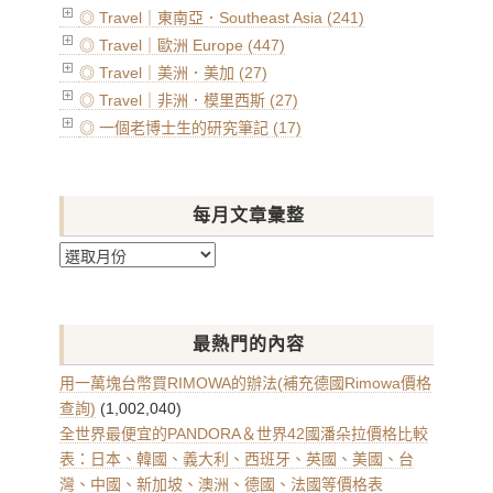
◎ Travel｜東南亞．Southeast Asia (241)
◎ Travel｜歐洲 Europe (447)
◎ Travel｜美洲．美加 (27)
◎ Travel｜非洲．模里西斯 (27)
◎ 一個老博士生的研究筆記 (17)
每月文章彙整
每
月
文
章
最熱門的內容
彙
整
用一萬塊台幣買RIMOWA的辦法(補充德國Rimowa價格
查詢)
(1,002,040)
全世界最便宜的PANDORA＆世界42國潘朵拉價格比較
表：日本、韓國、義大利、西班牙、英國、美國、台
灣、中國、新加坡、澳洲、德國、法國等價格表