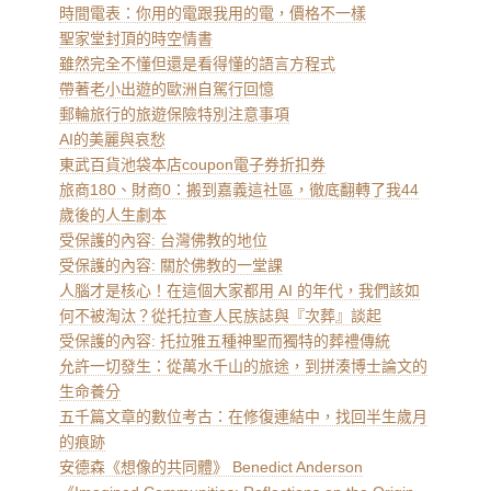
時間電表：你用的電跟我用的電，價格不一樣
聖家堂封頂的時空情書
雖然完全不懂但還是看得懂的語言方程式
帶著老小出遊的歐洲自駕行回憶
郵輪旅行的旅遊保險特別注意事項
AI的美麗與哀愁
東武百貨池袋本店coupon電子券折扣券
旅商180、財商0：搬到嘉義這社區，徹底翻轉了我44
歲後的人生劇本
受保護的內容: 台灣佛教的地位
受保護的內容: 關於佛教的一堂課
人腦才是核心！在這個大家都用 AI 的年代，我們該如
何不被淘汰？從托拉查人民族誌與『次葬』談起
受保護的內容: 托拉雅五種神聖而獨特的葬禮傳統
允許一切發生：從萬水千山的旅途，到拼湊博士論文的
生命養分
五千篇文章的數位考古：在修復連結中，找回半生歲月
的痕跡
安德森《想像的共同體》 Benedict Anderson