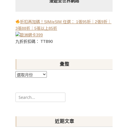
漫遊全世界網路
折扣再加碼！SIM/eSIM 任選： 1張95折｜2張9折｜
3張88折｜5張以上85折
九折折扣碼： TTB90
彙整
彙
整
Search
for:
近期文章