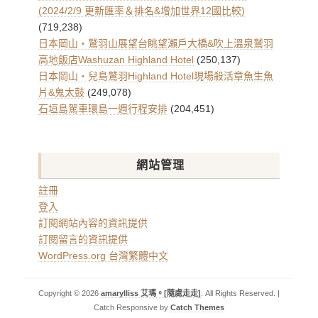
(2024/2/9 更新匯率＆排名&增加世界12國比較)
(719,238)
日本岡山・鷲羽山展望台眺望瀨戶大橋&吹上溫泉鷲羽
高地飯店Washuzan Highland Hotel
(250,137)
日本岡山・兒島鷲羽Highland Hotel現場殺活章魚生魚
片&鬼太鼓
(249,078)
石垣島駕車環島一週行程安排
(204,451)
網站管理
註冊
登入
訂閱網站內容的資訊提供
訂閱留言的資訊提供
WordPress.org 台灣繁體中文
Copyright © 2026
amarylliss 艾瑪。[隨處走走]
. All Rights Reserved. |
Catch Responsive by
Catch Themes