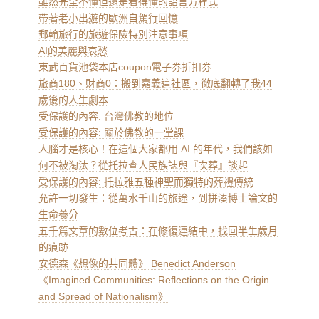
雖然完全不懂但還是看得懂的語言方程式
帶著老小出遊的歐洲自駕行回憶
郵輪旅行的旅遊保險特別注意事項
AI的美麗與哀愁
東武百貨池袋本店coupon電子券折扣券
旅商180、財商0：搬到嘉義這社區，徹底翻轉了我44
歲後的人生劇本
受保護的內容: 台灣佛教的地位
受保護的內容: 關於佛教的一堂課
人腦才是核心！在這個大家都用 AI 的年代，我們該如
何不被淘汰？從托拉查人民族誌與『次葬』談起
受保護的內容: 托拉雅五種神聖而獨特的葬禮傳統
允許一切發生：從萬水千山的旅途，到拼湊博士論文的
生命養分
五千篇文章的數位考古：在修復連結中，找回半生歲月
的痕跡
安德森《想像的共同體》 Benedict Anderson
《Imagined Communities: Reflections on the Origin
and Spread of Nationalism》