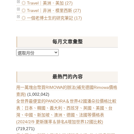
◎ Travel｜美洲．美加 (27)
◎ Travel｜非洲．模里西斯 (27)
◎ 一個老博士生的研究筆記 (17)
每月文章彙整
每
月
文
章
最熱門的內容
彙
整
用一萬塊台幣買RIMOWA的辦法(補充德國Rimowa價格
查詢)
(1,002,042)
全世界最便宜的PANDORA＆世界42國潘朵拉價格比較
表：日本、韓國、義大利、西班牙、英國、美國、台
灣、中國、新加坡、澳洲、德國、法國等價格表
(2024/2/9 更新匯率＆排名&增加世界12國比較)
(719,271)