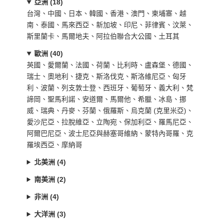
亞洲 (18)
台灣、中國、日本、韓國、香港、澳門、柬埔寨、越
南、泰國、馬來西亞、新加坡、印尼、菲律賓、汶萊、
斯里蘭卡、馬爾地夫、阿拉伯聯合大公國、土耳其
歐洲 (40)
英國、愛爾蘭、法國、荷蘭、比利時、盧森堡、德國、
瑞士、奧地利、捷克、斯洛伐克、斯洛維尼亞、匈牙
利、波蘭、列支敦士登、西班牙、葡萄牙、義大利、梵
諦岡、聖馬利諾、安道爾、馬爾他、希臘、冰島、挪
威、瑞典、丹麥、芬蘭、俄羅斯、烏克蘭 (克里米亞)、
愛沙尼亞、拉脫維亞、立陶宛、保加利亞、羅馬尼亞、
阿爾巴尼亞、波士尼亞與赫塞哥維納、蒙特內哥羅、克
羅埃西亞、摩納哥
北美洲 (4)
南美洲 (2)
非洲 (4)
大洋洲 (3)