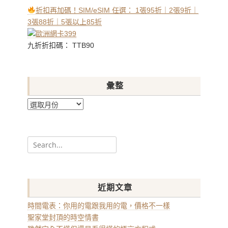
折扣再加碼！SIM/eSIM 任選： 1張95折｜2張9折｜
3張88折｜5張以上85折
九折折扣碼： TTB90
彙整
彙
整
Search
for:
近期文章
時間電表：你用的電跟我用的電，價格不一樣
聖家堂封頂的時空情書