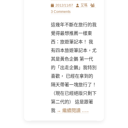
Posted
Author
2012/11/07
艾瑪
on
3 Comments
這幾年不斷在旅行的我
覺得最想推薦一樣東
西：旅遊筆記本！ 我
有四本旅遊筆記本，尤
其是黃色企鵝 第一代
的「出走企鵝」我特別
喜歡， 已經在拿到的
隔天帶著一塊旅行了！
（現在已經絕版只剩下
第二代的） 這是跟著
我
→ 繼續閱讀 …..