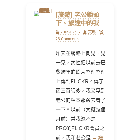
[旅遊] 老公鏡頭
下。旅途中的我
Posted
Author
2005/07/15
艾瑪
on
26 Comments
昨天在網路上閒晃，晃
一晃，索性把以前去巴
黎跨年的照片整理整理
上傳到FLICKR。傳了
兩三百張後，我又晃到
老公的相本那邊去看了
一下。以前（大概幾個
月前）當我還不是
PRO的FLICKR會員之
前，我和老公是
→ 繼