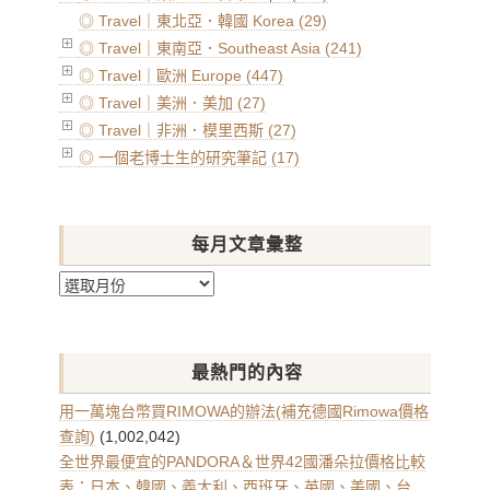
◎ Travel｜東北亞．韓國 Korea (29)
◎ Travel｜東南亞．Southeast Asia (241)
◎ Travel｜歐洲 Europe (447)
◎ Travel｜美洲．美加 (27)
◎ Travel｜非洲．模里西斯 (27)
◎ 一個老博士生的研究筆記 (17)
每月文章彙整
每
月
文
章
最熱門的內容
彙
整
用一萬塊台幣買RIMOWA的辦法(補充德國Rimowa價格
查詢)
(1,002,042)
全世界最便宜的PANDORA＆世界42國潘朵拉價格比較
表：日本、韓國、義大利、西班牙、英國、美國、台