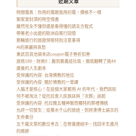
近期文章
時間電表：你用的電跟我用的電，價格不一樣
聖家堂封頂的時空情書
雖然完全不懂但還是看得懂的語言方程式
帶著老小出遊的歐洲自駕行回憶
郵輪旅行的旅遊保險特別注意事項
AI的美麗與哀愁
東武百貨池袋本店coupon電子券折扣券
旅商180、財商0：搬到嘉義這社區，徹底翻轉了我44
歲後的人生劇本
受保護的內容: 台灣佛教的地位
受保護的內容: 關於佛教的一堂課
人腦才是核心！在這個大家都用 AI 的年代，我們該如
何不被淘汰？從托拉查人民族誌與『次葬』談起
受保護的內容: 托拉雅五種神聖而獨特的葬禮傳統
允許一切發生：從萬水千山的旅途，到拼湊博士論文的
生命養分
五千篇文章的數位考古：在修復連結中，找回半生歲月
的痕跡