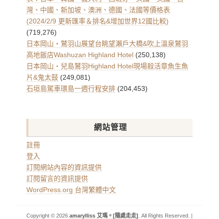
灣、中國、新加坡、澳洲、德國、法國等價格表
(2024/2/9 更新匯率＆排名&增加世界12國比較)
(719,276)
日本岡山・鷲羽山展望台眺望瀨戶大橋&吹上溫泉鷲羽
高地飯店Washuzan Highland Hotel
(250,138)
日本岡山・兒島鷲羽Highland Hotel現場殺活章魚生魚
片&鬼太鼓
(249,081)
石垣島駕車環島一週行程安排
(204,453)
網站管理
註冊
登入
訂閱網站內容的資訊提供
訂閱留言的資訊提供
WordPress.org 台灣繁體中文
Copyright © 2026
amarylliss 艾瑪。[隨處走走]
. All Rights Reserved. |