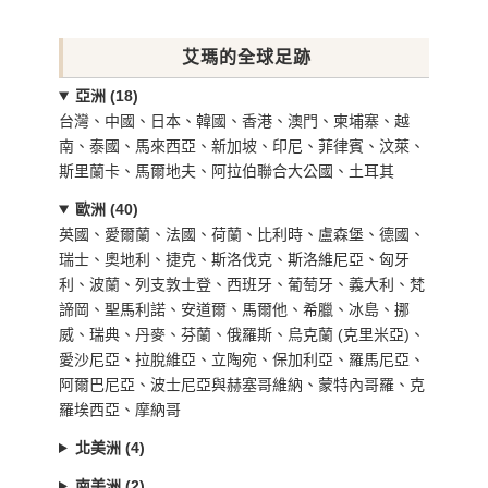
艾瑪的全球足跡
亞洲 (18)
台灣、中國、日本、韓國、香港、澳門、柬埔寨、越
南、泰國、馬來西亞、新加坡、印尼、菲律賓、汶萊、
斯里蘭卡、馬爾地夫、阿拉伯聯合大公國、土耳其
歐洲 (40)
英國、愛爾蘭、法國、荷蘭、比利時、盧森堡、德國、
瑞士、奧地利、捷克、斯洛伐克、斯洛維尼亞、匈牙
利、波蘭、列支敦士登、西班牙、葡萄牙、義大利、梵
諦岡、聖馬利諾、安道爾、馬爾他、希臘、冰島、挪
威、瑞典、丹麥、芬蘭、俄羅斯、烏克蘭 (克里米亞)、
愛沙尼亞、拉脫維亞、立陶宛、保加利亞、羅馬尼亞、
阿爾巴尼亞、波士尼亞與赫塞哥維納、蒙特內哥羅、克
羅埃西亞、摩納哥
北美洲 (4)
南美洲 (2)