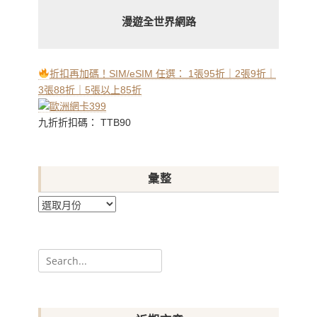
漫遊全世界網路
折扣再加碼！SIM/eSIM 任選： 1張95折｜2張9折｜
3張88折｜5張以上85折
九折折扣碼： TTB90
彙整
彙
整
Search
for: