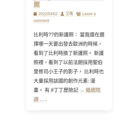
照
Posted
Author
2022/04/02
艾瑪
Leave a
on
comment
比利時??的新護照： 當我還在選
擇哪一天要出發去歐洲的時候，
看到了比利時換了新護照。 新護
照裡，看到了以前法朗採用聖伯
里修司小王子的影子， 比利時也
大量採用該國的創作元素: 漫
畫。 有 #丁丁歷險記
→ 繼續閱
讀 …..