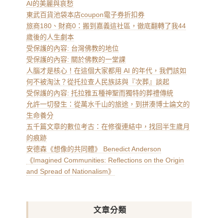
AI的美麗與哀愁
東武百貨池袋本店coupon電子券折扣券
旅商180、財商0：搬到嘉義這社區，徹底翻轉了我44
歲後的人生劇本
受保護的內容: 台灣佛教的地位
受保護的內容: 關於佛教的一堂課
人腦才是核心！在這個大家都用 AI 的年代，我們該如
何不被淘汰？從托拉查人民族誌與『次葬』談起
受保護的內容: 托拉雅五種神聖而獨特的葬禮傳統
允許一切發生：從萬水千山的旅途，到拼湊博士論文的
生命養分
五千篇文章的數位考古：在修復連結中，找回半生歲月
的痕跡
安德森《想像的共同體》 Benedict Anderson
《Imagined Communities: Reflections on the Origin
and Spread of Nationalism》
文章分類