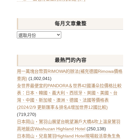
每月文章彙整
每
月
文
章
最熱門的內容
彙
整
用一萬塊台幣買RIMOWA的辦法(補充德國Rimowa價格
查詢)
(1,002,041)
全世界最便宜的PANDORA＆世界42國潘朵拉價格比較
表：日本、韓國、義大利、西班牙、英國、美國、台
灣、中國、新加坡、澳洲、德國、法國等價格表
(2024/2/9 更新匯率＆排名&增加世界12國比較)
(719,270)
日本岡山・鷲羽山展望台眺望瀨戶大橋&吹上溫泉鷲羽
高地飯店Washuzan Highland Hotel
(250,138)
日本岡山・兒島鷲羽Highland Hotel現場殺活章魚生魚