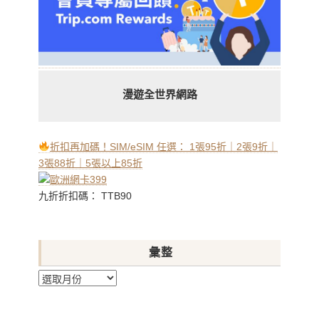
漫遊全世界網路
折扣再加碼！SIM/eSIM 任選： 1張95折｜2張9折｜
3張88折｜5張以上85折
九折折扣碼： TTB90
彙整
彙
整