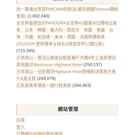
彙
整
用一萬塊台幣買RIMOWA的辦法(補充德國Rimowa價格
查詢)
(1,002,040)
全世界最便宜的PANDORA＆世界42國潘朵拉價格比較
表：日本、韓國、義大利、西班牙、英國、美國、台
灣、中國、新加坡、澳洲、德國、法國等價格表
(2024/2/9 更新匯率＆排名&增加世界12國比較)
(719,265)
日本岡山・鷲羽山展望台眺望瀨戶大橋&吹上溫泉鷲羽
高地飯店Washuzan Highland Hotel
(250,137)
日本岡山・兒島鷲羽Highland Hotel現場殺活章魚生魚
片&鬼太鼓
(249,079)
石垣島駕車環島一週行程安排
(204,453)
網站管理
註冊
登入
訂閱網站內容的資訊提供