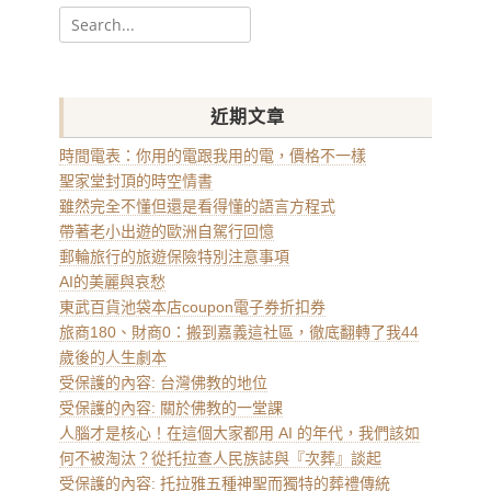
Search
for:
近期文章
時間電表：你用的電跟我用的電，價格不一樣
聖家堂封頂的時空情書
雖然完全不懂但還是看得懂的語言方程式
帶著老小出遊的歐洲自駕行回憶
郵輪旅行的旅遊保險特別注意事項
AI的美麗與哀愁
東武百貨池袋本店coupon電子券折扣券
旅商180、財商0：搬到嘉義這社區，徹底翻轉了我44
歲後的人生劇本
受保護的內容: 台灣佛教的地位
受保護的內容: 關於佛教的一堂課
人腦才是核心！在這個大家都用 AI 的年代，我們該如
何不被淘汰？從托拉查人民族誌與『次葬』談起
受保護的內容: 托拉雅五種神聖而獨特的葬禮傳統