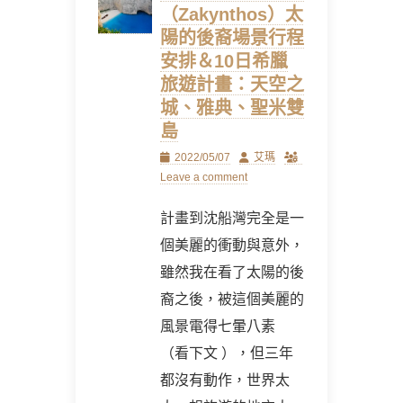
（Zakynthos）太
陽的後裔場景行程
安排＆10日希臘
旅遊計畫：天空之
城、雅典、聖米雙
島
Posted
Author
2022/05/07
艾瑪
on
Leave a comment
計畫到沈船灣完全是一
個美麗的衝動與意外，
雖然我在看了太陽的後
裔之後，被這個美麗的
風景電得七暈八素
（看下文 ），但三年
都沒有動作，世界太