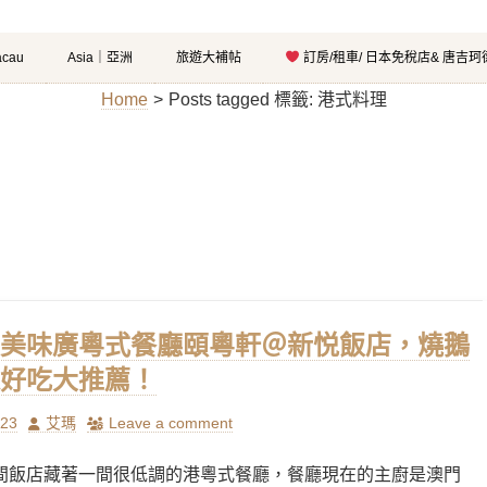
cau
Asia｜亞洲
旅遊大補帖
訂房/租車/ 日本免稅店& 唐吉
Home
>
Posts tagged
標籤:
港式料理
美味廣粵式餐廳頤粵軒＠新悦飯店，燒鵝
好吃大推薦！
Author
/23
艾瑪
Leave a comment
間飯店藏著一間很低調的港粵式餐廳，餐廳現在的主廚是澳門