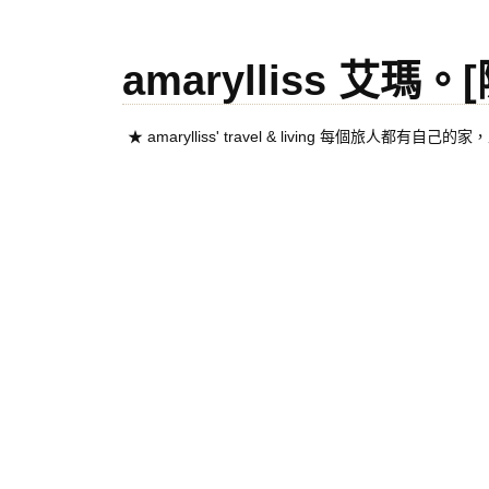
amarylliss 艾瑪
★ amarylliss' travel & living 每個旅人