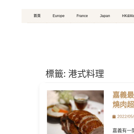
Primary
Skip
首頁
Europe
France
Japan
HK&Ma
Menu
to
content
標籤:
港式料理
嘉義最
燒肉超
Posted
2022/05
on
嘉義有一