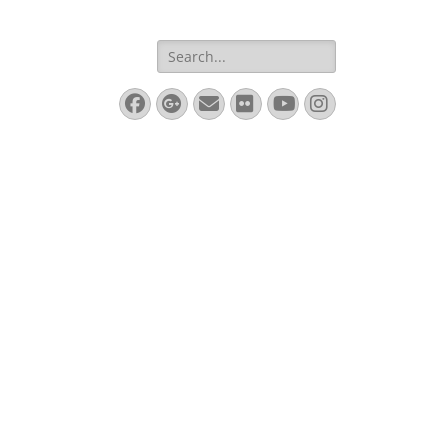
Search
for:
Facebook
Googleplus
Email
Flickr
YouTube
Instagram