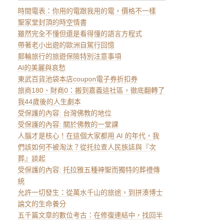
時間電表：你用的電跟我用的電，價格不一樣
聖家堂封頂的時空情書
雖然完全不懂但還是看得懂的語言方程式
帶著老小出遊的歐洲自駕行回憶
郵輪旅行的旅遊保險特別注意事項
AI的美麗與哀愁
東武百貨池袋本店coupon電子券折扣券
旅商180、財商0：搬到嘉義這社區，徹底翻轉了
我44歲後的人生劇本
受保護的內容: 台灣佛教的地位
受保護的內容: 關於佛教的一堂課
人腦才是核心！在這個大家都用 AI 的年代，我
們該如何不被淘汰？從托拉查人民族誌與『次
葬』談起
受保護的內容: 托拉雅五種神聖而獨特的葬禮傳
統
允許一切發生：從萬水千山的旅途，到拼湊博士
論文的生命養分
五千篇文章的數位考古：在修復連結中，找回半