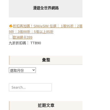
漫遊全世界網路
折扣再加碼！SIM/eSIM 任選： 1張95折｜2張
9折｜3張88折｜5張以上85折
九折折扣碼： TTB90
彙整
彙
整
Search
for:
近期文章