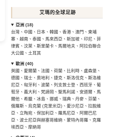
艾瑪的全球足跡
亞洲 (18)
台灣、中國、日本、韓國、香港、澳門、柬埔
寨、越南、泰國、馬來西亞、新加坡、印尼、菲
律賓、汶萊、斯里蘭卡、馬爾地夫、阿拉伯聯合
大公國、土耳其
歐洲 (40)
英國、愛爾蘭、法國、荷蘭、比利時、盧森堡、
德國、瑞士、奧地利、捷克、斯洛伐克、斯洛維
尼亞、匈牙利、波蘭、列支敦士登、西班牙、葡
萄牙、義大利、梵諦岡、聖馬利諾、安道爾、馬
爾他、希臘、冰島、挪威、瑞典、丹麥、芬蘭、
俄羅斯、烏克蘭 (克里米亞)、愛沙尼亞、拉脫維
亞、立陶宛、保加利亞、羅馬尼亞、阿爾巴尼
亞、波士尼亞與赫塞哥維納、蒙特內哥羅、克羅
埃西亞、摩納哥