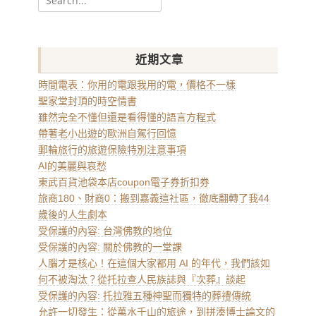
for:
近期文章
時間電表：你用的電跟我用的電，價格不一樣
聖家堂封頂的時空情書
雖然完全不懂但還是看得懂的語言方程式
帶著老小出遊的歐洲自駕行回憶
郵輪旅行的旅遊保險特別注意事項
AI的美麗與哀愁
東武百貨池袋本店coupon電子券折扣券
旅商180、財商0：搬到嘉義這社區，徹底翻轉了我44
歲後的人生劇本
受保護的內容: 台灣佛教的地位
受保護的內容: 關於佛教的一堂課
人腦才是核心！在這個大家都用 AI 的年代，我們該如
何不被淘汰？從托拉查人民族誌與『次葬』談起
受保護的內容: 托拉雅五種神聖而獨特的葬禮傳統
允許一切發生：從萬水千山的旅途，到拼湊博士論文的