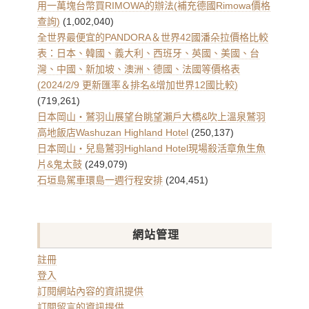
整
用一萬塊台幣買RIMOWA的辦法(補充德國Rimowa價格
查詢)
(1,002,040)
全世界最便宜的PANDORA＆世界42國潘朵拉價格比較
表：日本、韓國、義大利、西班牙、英國、美國、台
灣、中國、新加坡、澳洲、德國、法國等價格表
(2024/2/9 更新匯率＆排名&增加世界12國比較)
(719,261)
日本岡山・鷲羽山展望台眺望瀨戶大橋&吹上溫泉鷲羽
高地飯店Washuzan Highland Hotel
(250,137)
日本岡山・兒島鷲羽Highland Hotel現場殺活章魚生魚
片&鬼太鼓
(249,079)
石垣島駕車環島一週行程安排
(204,451)
網站管理
註冊
登入
訂閱網站內容的資訊提供
訂閱留言的資訊提供