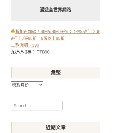
漫遊全世界網路
折扣再加碼！SIM/eSIM 任選： 1張95折｜2張
9折｜3張88折｜5張以上85折
九折折扣碼： TTB90
彙整
彙
整
Search
for:
近期文章