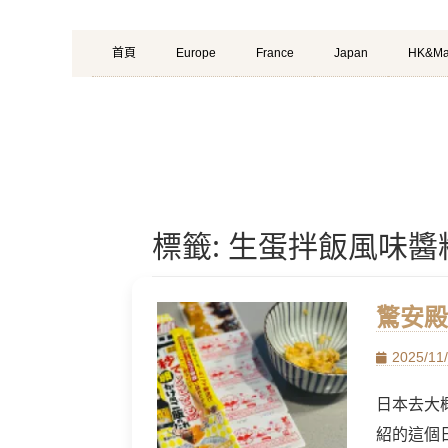
Primary
Skip
首頁
Europe
France
Japan
HK&Ma
Menu
to
content
標籤:
生蛋拌飯風味醬
驚安殿
Posted
2025/11
on
日本去大
紹的這個