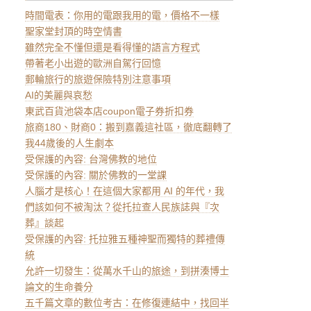
時間電表：你用的電跟我用的電，價格不一樣
聖家堂封頂的時空情書
雖然完全不懂但還是看得懂的語言方程式
帶著老小出遊的歐洲自駕行回憶
郵輪旅行的旅遊保險特別注意事項
AI的美麗與哀愁
東武百貨池袋本店coupon電子券折扣券
旅商180、財商0：搬到嘉義這社區，徹底翻轉了
我44歲後的人生劇本
受保護的內容: 台灣佛教的地位
受保護的內容: 關於佛教的一堂課
人腦才是核心！在這個大家都用 AI 的年代，我
們該如何不被淘汰？從托拉查人民族誌與『次
葬』談起
受保護的內容: 托拉雅五種神聖而獨特的葬禮傳
統
允許一切發生：從萬水千山的旅途，到拼湊博士
論文的生命養分
五千篇文章的數位考古：在修復連結中，找回半