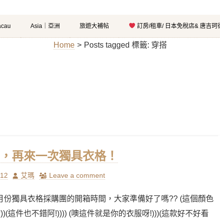
cau
Asia｜亞洲
旅遊大補帖
訂房/租車/ 日本免稅店& 唐吉
Home
>
Posts tagged
標籤:
穿搭
，再來一次獨具衣格！
Author
/12
艾瑪
Leave a comment
月份獨具衣格採購團的開箱時間，大家準備好了嗎?? (這個顏色
)(這件也不錯阿!)))) (噢這件就是你的衣服呀!)))(這款好不好看