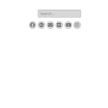
Search
for:
Facebook
Googleplus
Email
Flickr
YouTube
Instagram