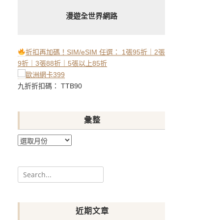
漫遊全世界網路
折扣再加碼！SIM/eSIM 任選： 1張95折｜2張
9折｜3張88折｜5張以上85折
九折折扣碼： TTB90
彙整
彙
整
Search
for:
近期文章