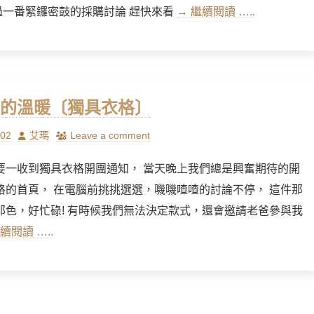
 經過一番緊鑼密鼓的採購討論 趕快來看
→ 繼續閱讀 …..
的溫暖〔獨具衣格〕
Author
/02
艾瑪
Leave a comment
要一收到獨具衣格開團通知， 當天晚上我們總是興奮期待的開
格的首頁， 在電腦前挑挑選選，嘰嘰喳喳的討論不停， 這件那
那色，好忙碌! 有時候我們無法決定款式，還會邀請老爸參與我
續閱讀 …..