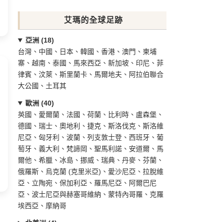
艾瑪的全球足跡
亞洲 (18)
台灣、中國、日本、韓國、香港、澳門、柬埔
寨、越南、泰國、馬來西亞、新加坡、印尼、菲
律賓、汶萊、斯里蘭卡、馬爾地夫、阿拉伯聯合
大公國、土耳其
歐洲 (40)
英國、愛爾蘭、法國、荷蘭、比利時、盧森堡、
德國、瑞士、奧地利、捷克、斯洛伐克、斯洛維
尼亞、匈牙利、波蘭、列支敦士登、西班牙、葡
萄牙、義大利、梵諦岡、聖馬利諾、安道爾、馬
爾他、希臘、冰島、挪威、瑞典、丹麥、芬蘭、
俄羅斯、烏克蘭 (克里米亞)、愛沙尼亞、拉脫維
亞、立陶宛、保加利亞、羅馬尼亞、阿爾巴尼
亞、波士尼亞與赫塞哥維納、蒙特內哥羅、克羅
埃西亞、摩納哥