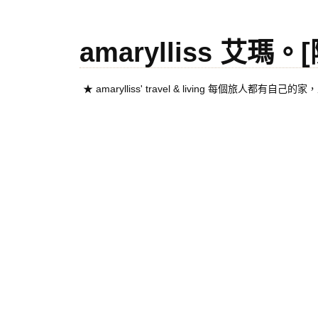
amarylliss 艾瑪
★ amarylliss' travel & living 每個旅人