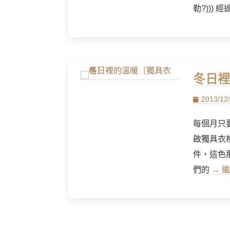
勒?)))
冬日裡
Posted
2013/12
on
每個月只
啟獨具衣
件，這色
們的
→ 繼