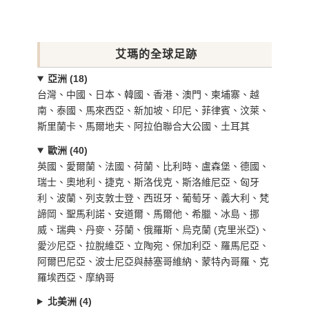
艾瑪的全球足跡
亞洲 (18)
台灣、中國、日本、韓國、香港、澳門、柬埔寨、越
南、泰國、馬來西亞、新加坡、印尼、菲律賓、汶萊、
斯里蘭卡、馬爾地夫、阿拉伯聯合大公國、土耳其
歐洲 (40)
英國、愛爾蘭、法國、荷蘭、比利時、盧森堡、德國、
瑞士、奧地利、捷克、斯洛伐克、斯洛維尼亞、匈牙
利、波蘭、列支敦士登、西班牙、葡萄牙、義大利、梵
諦岡、聖馬利諾、安道爾、馬爾他、希臘、冰島、挪
威、瑞典、丹麥、芬蘭、俄羅斯、烏克蘭 (克里米亞)、
愛沙尼亞、拉脫維亞、立陶宛、保加利亞、羅馬尼亞、
阿爾巴尼亞、波士尼亞與赫塞哥維納、蒙特內哥羅、克
羅埃西亞、摩納哥
北美洲 (4)