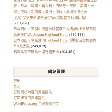
全世界最便宜的PANDORA＆世界42國潘朵拉價格比較
表：日本、韓國、義大利、西班牙、英國、美國、台
灣、中國、新加坡、澳洲、德國、法國等價格表
(2024/2/9 更新匯率＆排名&增加世界12國比較)
(719,261)
日本岡山・鷲羽山展望台眺望瀨戶大橋&吹上溫泉鷲羽
高地飯店Washuzan Highland Hotel
(250,137)
日本岡山・兒島鷲羽Highland Hotel現場殺活章魚生魚
片&鬼太鼓
(249,079)
石垣島駕車環島一週行程安排
(204,451)
網站管理
註冊
登入
訂閱網站內容的資訊提供
訂閱留言的資訊提供
WordPress.org 台灣繁體中文