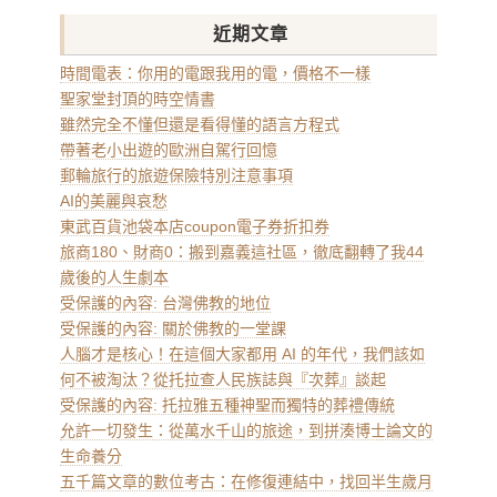
近期文章
時間電表：你用的電跟我用的電，價格不一樣
聖家堂封頂的時空情書
雖然完全不懂但還是看得懂的語言方程式
帶著老小出遊的歐洲自駕行回憶
郵輪旅行的旅遊保險特別注意事項
AI的美麗與哀愁
東武百貨池袋本店coupon電子券折扣券
旅商180、財商0：搬到嘉義這社區，徹底翻轉了我44
歲後的人生劇本
受保護的內容: 台灣佛教的地位
受保護的內容: 關於佛教的一堂課
人腦才是核心！在這個大家都用 AI 的年代，我們該如
何不被淘汰？從托拉查人民族誌與『次葬』談起
受保護的內容: 托拉雅五種神聖而獨特的葬禮傳統
允許一切發生：從萬水千山的旅途，到拼湊博士論文的
生命養分
五千篇文章的數位考古：在修復連結中，找回半生歲月