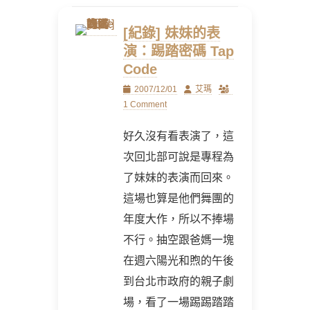
[紀錄] 妹妹的表
演：踢踏密碼 Tap
Code
Posted
Author
2007/12/01
艾瑪
on
1 Comment
好久沒有看表演了，這
次回北部可說是專程為
了妹妹的表演而回來。
這場也算是他們舞團的
年度大作，所以不捧場
不行。抽空跟爸媽一塊
在週六陽光和煦的午後
到台北市政府的親子劇
場，看了一場踢踢踏踏