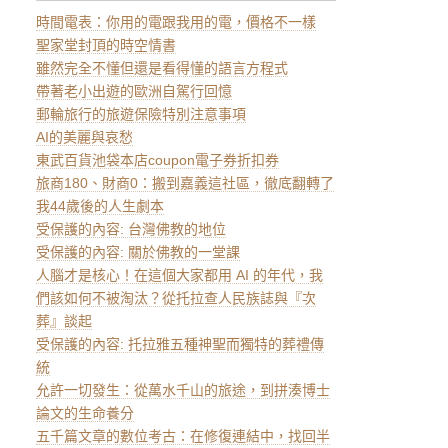
時間電表：你用的電跟我用的電，價格不一樣
聖家堂封頂的時空情書
雖然完全不懂但還是看得懂的語言方程式
帶著老小出遊的歐洲自駕行回憶
郵輪旅行的旅遊保險特別注意事項
AI的美麗與哀愁
東武百貨池袋本店coupon電子券折扣券
旅商180、財商0：搬到嘉義這社區，徹底翻轉了
我44歲後的人生劇本
受保護的內容: 台灣佛教的地位
受保護的內容: 關於佛教的一堂課
人腦才是核心！在這個大家都用 AI 的年代，我
們該如何不被淘汰？從托拉查人民族誌與『次
葬』談起
受保護的內容: 托拉雅五種神聖而獨特的葬禮傳
統
允許一切發生：從萬水千山的旅途，到拼湊博士
論文的生命養分
五千篇文章的數位考古：在修復連結中，找回半