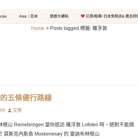
cau
Asia｜亞洲
旅遊大補帖
訂房/租車/ 日本免稅店& 唐吉
Home
>
Posts tagged
標籤:
羅孚敦
的五條健行路線
Author
/09
艾瑪
林根山 Reinebringen 當你造訪 羅浮敦 Lofoten 時，絕對不能錯
 莫斯克內斯島 Moskenesøy 的 雷訥布林根山