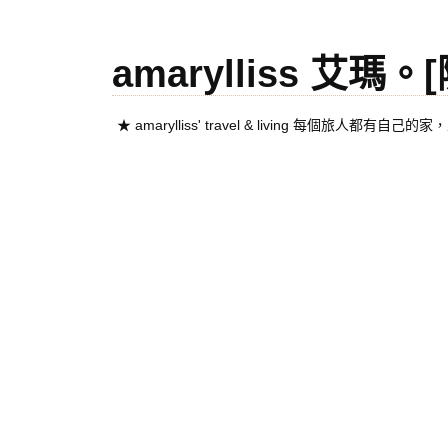
amarylliss 艾瑪
★ amarylliss' travel & living 每個旅人