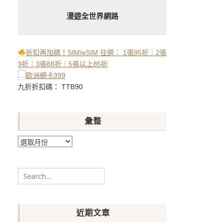
漫遊全世界網路
折扣再加碼！SIM/eSIM 任選： 1張95折｜2張
9折｜3張88折｜5張以上85折
九折折扣碼： TTB90
彙整
彙
整
Search
for:
近期文章