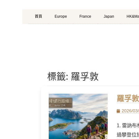
Primary
Skip
首頁
Europe
France
Japan
HK&Ma
Menu
to
content
標籤:
羅孚敦
羅孚敦
Posted
2026/03
on
1. 雷訥布
過攀登位於