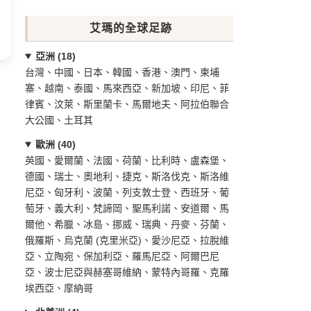
艾瑪的全球足跡
亞洲 (18)
台灣、中國、日本、韓國、香港、澳門、柬埔
寨、越南、泰國、馬來西亞、新加坡、印尼、菲
律賓、汶萊、斯里蘭卡、馬爾地夫、阿拉伯聯合
大公國、土耳其
歐洲 (40)
英國、愛爾蘭、法國、荷蘭、比利時、盧森堡、
德國、瑞士、奧地利、捷克、斯洛伐克、斯洛維
尼亞、匈牙利、波蘭、列支敦士登、西班牙、葡
萄牙、義大利、梵諦岡、聖馬利諾、安道爾、馬
爾他、希臘、冰島、挪威、瑞典、丹麥、芬蘭、
俄羅斯、烏克蘭 (克里米亞)、愛沙尼亞、拉脫維
亞、立陶宛、保加利亞、羅馬尼亞、阿爾巴尼
亞、波士尼亞與赫塞哥維納、蒙特內哥羅、克羅
埃西亞、摩納哥