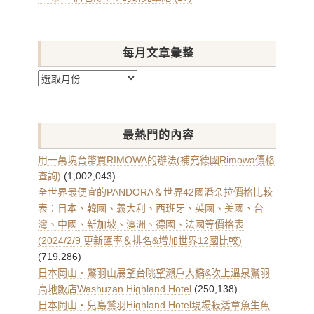
每月文章彙整
每
月
文
章
最熱門的內容
彙
整
用一萬塊台幣買RIMOWA的辦法(補充德國Rimowa價格
查詢)
(1,002,043)
全世界最便宜的PANDORA＆世界42國潘朵拉價格比較
表：日本、韓國、義大利、西班牙、英國、美國、台
灣、中國、新加坡、澳洲、德國、法國等價格表
(2024/2/9 更新匯率＆排名&增加世界12國比較)
(719,286)
日本岡山・鷲羽山展望台眺望瀨戶大橋&吹上溫泉鷲羽
高地飯店Washuzan Highland Hotel
(250,138)
日本岡山・兒島鷲羽Highland Hotel現場殺活章魚生魚