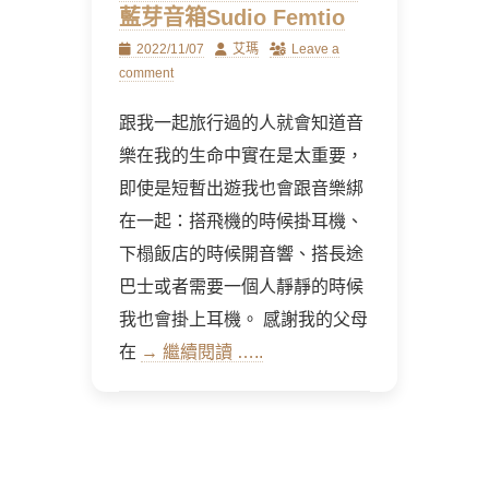
藍芽音箱Sudio Femtio
Posted
Author
2022/11/07
艾瑪
Leave a
on
comment
跟我一起旅行過的人就會知道音
樂在我的生命中實在是太重要，
即使是短暫出遊我也會跟音樂綁
在一起：搭飛機的時候掛耳機、
下榻飯店的時候開音響、搭長途
巴士或者需要一個人靜靜的時候
我也會掛上耳機。 感謝我的父母
在
→ 繼續閱讀 …..