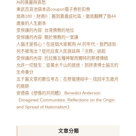
AI的美麗與哀愁
東武百貨池袋本店coupon電子券折扣券
旅商180、財商0：搬到嘉義這社區，徹底翻轉了我44
歲後的人生劇本
受保護的內容: 台灣佛教的地位
受保護的內容: 關於佛教的一堂課
人腦才是核心！在這個大家都用 AI 的年代，我們該如
何不被淘汰？從托拉查人民族誌與『次葬』談起
受保護的內容: 托拉雅五種神聖而獨特的葬禮傳統
允許一切發生：從萬水千山的旅途，到拼湊博士論文的
生命養分
五千篇文章的數位考古：在修復連結中，找回半生歲月
的痕跡
安德森《想像的共同體》 Benedict Anderson
《Imagined Communities: Reflections on the Origin
and Spread of Nationalism》
文章分類