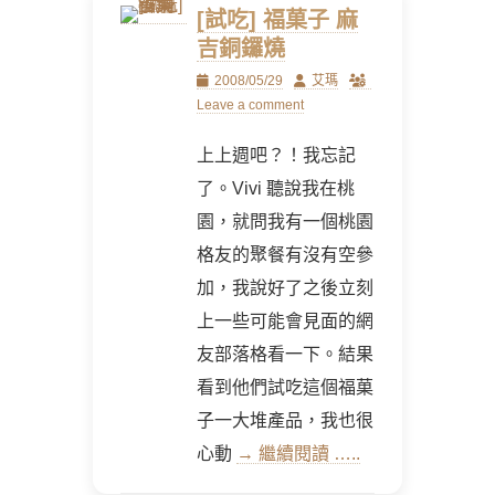
[試吃] 福菓子 麻
吉銅鑼燒
Posted
Author
2008/05/29
艾瑪
on
Leave a comment
上上週吧？！我忘記
了。Vivi 聽說我在桃
園，就問我有一個桃園
格友的聚餐有沒有空參
加，我說好了之後立刻
上一些可能會見面的網
友部落格看一下。結果
看到他們試吃這個福菓
子一大堆產品，我也很
心動
→ 繼續閱讀 …..