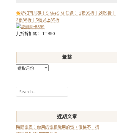
折扣再加碼！SIM/eSIM 任選： 1張95折｜2張9折｜
3張88折｜5張以上85折
九折折扣碼： TTB90
彙整
彙
整
Search
for:
近期文章
時間電表：你用的電跟我用的電，價格不一樣