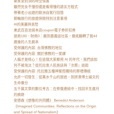
聖家堂封頂的時空情書
雖然完全不懂但還是看得懂的語言方程式
帶著老小出遊的歐洲自駕行回憶
郵輪旅行的旅遊保險特別注意事項
AI的美麗與哀愁
東武百貨池袋本店coupon電子券折扣券
旅商180、財商0：搬到嘉義這社區，徹底翻轉了我44
歲後的人生劇本
受保護的內容: 台灣佛教的地位
受保護的內容: 關於佛教的一堂課
人腦才是核心！在這個大家都用 AI 的年代，我們該如
何不被淘汰？從托拉查人民族誌與『次葬』談起
受保護的內容: 托拉雅五種神聖而獨特的葬禮傳統
允許一切發生：從萬水千山的旅途，到拼湊博士論文的
生命養分
五千篇文章的數位考古：在修復連結中，找回半生歲月
的痕跡
安德森《想像的共同體》 Benedict Anderson
《Imagined Communities: Reflections on the Origin
and Spread of Nationalism》