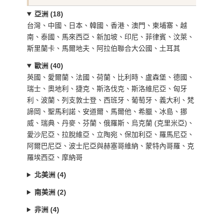
亞洲 (18)
台灣、中國、日本、韓國、香港、澳門、柬埔寨、越
南、泰國、馬來西亞、新加坡、印尼、菲律賓、汶萊、
斯里蘭卡、馬爾地夫、阿拉伯聯合大公國、土耳其
歐洲 (40)
英國、愛爾蘭、法國、荷蘭、比利時、盧森堡、德國、
瑞士、奧地利、捷克、斯洛伐克、斯洛維尼亞、匈牙
利、波蘭、列支敦士登、西班牙、葡萄牙、義大利、梵
諦岡、聖馬利諾、安道爾、馬爾他、希臘、冰島、挪
威、瑞典、丹麥、芬蘭、俄羅斯、烏克蘭 (克里米亞)、
愛沙尼亞、拉脫維亞、立陶宛、保加利亞、羅馬尼亞、
阿爾巴尼亞、波士尼亞與赫塞哥維納、蒙特內哥羅、克
羅埃西亞、摩納哥
北美洲 (4)
南美洲 (2)
非洲 (4)