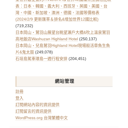
表：日本、韓國、義大利、西班牙、英國、美國、台
灣、中國、新加坡、澳洲、德國、法國等價格表
(2024/2/9 更新匯率＆排名&增加世界12國比較)
(719,232)
日本岡山・鷲羽山展望台眺望瀨戶大橋&吹上溫泉鷲羽
高地飯店Washuzan Highland Hotel
(250,137)
日本岡山・兒島鷲羽Highland Hotel現場殺活章魚生魚
片&鬼太鼓
(249,078)
石垣島駕車環島一週行程安排
(204,451)
網站管理
註冊
登入
訂閱網站內容的資訊提供
訂閱留言的資訊提供
WordPress.org 台灣繁體中文