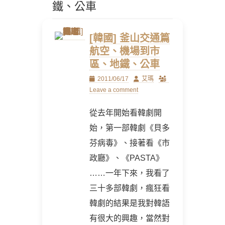
鐵、公車
[韓國] 釜山交通篇
航空、機場到市
區、地鐵、公車
Posted
Author
2011/06/17
艾瑪
on
Leave a comment
從去年開始看韓劇開
始，第一部韓劇《貝多
芬病毒》、接著看《市
政廳》、《PASTA》
……一年下來，我看了
三十多部韓劇，瘋狂看
韓劇的結果是我對韓語
有很大的興趣，當然對