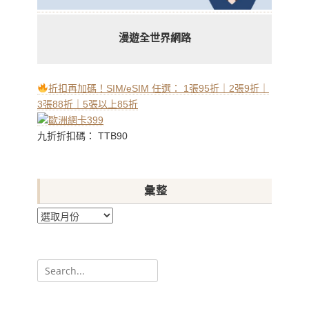
漫遊全世界網路
折扣再加碼！SIM/eSIM 任選： 1張95折｜2張9折｜
3張88折｜5張以上85折
九折折扣碼： TTB90
彙整
彙
整
Search
for: