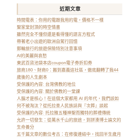
近期文章
時間電表：你用的電跟我用的電，價格不一樣
聖家堂封頂的時空情書
雖然完全不懂但還是看得懂的語言方程式
帶著老小出遊的歐洲自駕行回憶
郵輪旅行的旅遊保險特別注意事項
AI的美麗與哀愁
東武百貨池袋本店coupon電子券折扣券
旅商180、財商0：搬到嘉義這社區，徹底翻轉了我44
歲後的人生劇本
受保護的內容: 台灣佛教的地位
受保護的內容: 關於佛教的一堂課
人腦才是核心！在這個大家都用 AI 的年代，我們該如
何不被淘汰？從托拉查人民族誌與『次葬』談起
受保護的內容: 托拉雅五種神聖而獨特的葬禮傳統
允許一切發生：從萬水千山的旅途，到拼湊博士論文的
生命養分
五千篇文章的數位考古：在修復連結中，找回半生歲月