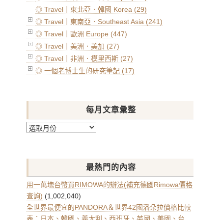
◎ Travel｜東北亞．韓國 Korea (29)
◎ Travel｜東南亞．Southeast Asia (241)
◎ Travel｜歐洲 Europe (447)
◎ Travel｜美洲．美加 (27)
◎ Travel｜非洲．模里西斯 (27)
◎ 一個老博士生的研究筆記 (17)
每月文章彙整
每
月
文
章
最熱門的內容
彙
整
用一萬塊台幣買RIMOWA的辦法(補充德國Rimowa價格
查詢)
(1,002,040)
全世界最便宜的PANDORA＆世界42國潘朵拉價格比較
表：日本、韓國、義大利、西班牙、英國、美國、台