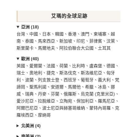
艾瑪的全球足跡
亞洲 (18)
台灣、中國、日本、韓國、香港、澳門、柬埔寨、越
南、泰國、馬來西亞、新加坡、印尼、菲律賓、汶萊、
斯里蘭卡、馬爾地夫、阿拉伯聯合大公國、土耳其
歐洲 (40)
英國、愛爾蘭、法國、荷蘭、比利時、盧森堡、德國、
瑞士、奧地利、捷克、斯洛伐克、斯洛維尼亞、匈牙
利、波蘭、列支敦士登、西班牙、葡萄牙、義大利、梵
諦岡、聖馬利諾、安道爾、馬爾他、希臘、冰島、挪
威、瑞典、丹麥、芬蘭、俄羅斯、烏克蘭 (克里米亞)、
愛沙尼亞、拉脫維亞、立陶宛、保加利亞、羅馬尼亞、
阿爾巴尼亞、波士尼亞與赫塞哥維納、蒙特內哥羅、克
羅埃西亞、摩納哥
北美洲 (4)
南美洲 (2)