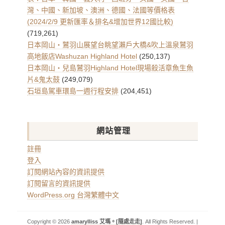
灣、中國、新加坡、澳洲、德國、法國等價格表
(2024/2/9 更新匯率＆排名&增加世界12國比較)
(719,261)
日本岡山・鷲羽山展望台眺望瀨戶大橋&吹上溫泉鷲羽
高地飯店Washuzan Highland Hotel
(250,137)
日本岡山・兒島鷲羽Highland Hotel現場殺活章魚生魚
片&鬼太鼓
(249,079)
石垣島駕車環島一週行程安排
(204,451)
網站管理
註冊
登入
訂閱網站內容的資訊提供
訂閱留言的資訊提供
WordPress.org 台灣繁體中文
Copyright © 2026
amarylliss 艾瑪。[隨處走走]
. All Rights Reserved. |