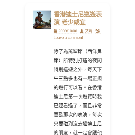
香港迪士尼巡遊表
演 老少咸宜
Posted
Author
2009/10/06
艾瑪
on
Leave a comment
除了為萬聖節（西洋鬼
節）所特別打造的夜間
特別巡遊之外，每天下
午三點多也有一場正規
的遊行可以看。在香港
迪士尼第一次遊覽時我
已經看過了，而且非常
喜歡那次的表演，每次
只要碰到沒去過迪士尼
的朋友，就一定會跟他