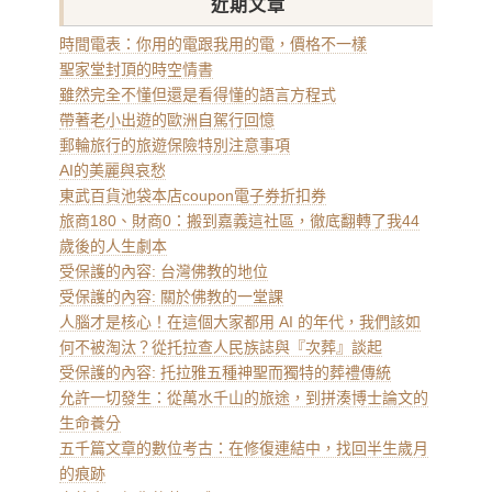
近期文章
時間電表：你用的電跟我用的電，價格不一樣
聖家堂封頂的時空情書
雖然完全不懂但還是看得懂的語言方程式
帶著老小出遊的歐洲自駕行回憶
郵輪旅行的旅遊保險特別注意事項
AI的美麗與哀愁
東武百貨池袋本店coupon電子券折扣券
旅商180、財商0：搬到嘉義這社區，徹底翻轉了我44
歲後的人生劇本
受保護的內容: 台灣佛教的地位
受保護的內容: 關於佛教的一堂課
人腦才是核心！在這個大家都用 AI 的年代，我們該如
何不被淘汰？從托拉查人民族誌與『次葬』談起
受保護的內容: 托拉雅五種神聖而獨特的葬禮傳統
允許一切發生：從萬水千山的旅途，到拼湊博士論文的
生命養分
五千篇文章的數位考古：在修復連結中，找回半生歲月
的痕跡