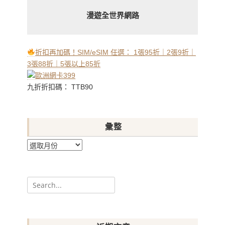
漫遊全世界網路
折扣再加碼！SIM/eSIM 任選： 1張95折｜2張9折｜
3張88折｜5張以上85折
九折折扣碼： TTB90
彙整
彙
整
Search
for: