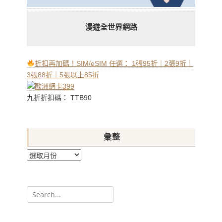
漫遊全世界網路
折扣再加碼！SIM/eSIM 任選： 1張95折｜2張9折｜
3張88折｜5張以上85折
九折折扣碼： TTB90
彙整
彙
整
Search
for: