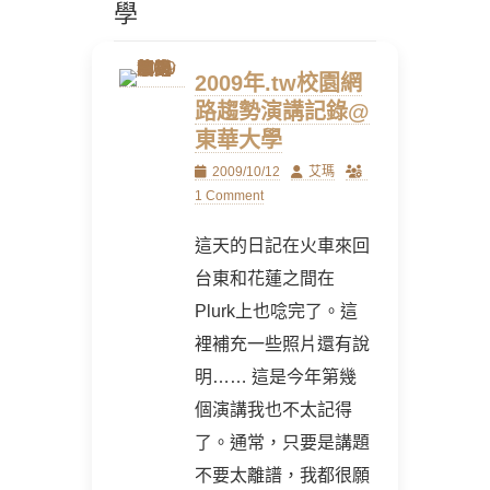
學
2009年.tw校園網
路趨勢演講記錄@
東華大學
Posted
Author
2009/10/12
艾瑪
on
1 Comment
這天的日記在火車來回
台東和花蓮之間在
Plurk上也唸完了。這
裡補充一些照片還有說
明…… 這是今年第幾
個演講我也不太記得
了。通常，只要是講題
不要太離譜，我都很願