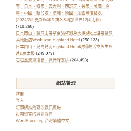
表：日本、韓國、義大利、西班牙、英國、美國、台
灣、中國、新加坡、澳洲、德國、法國等價格表
(2024/2/9 更新匯率＆排名&增加世界12國比較)
(719,268)
日本岡山・鷲羽山展望台眺望瀨戶大橋&吹上溫泉鷲羽
高地飯店Washuzan Highland Hotel
(250,138)
日本岡山・兒島鷲羽Highland Hotel現場殺活章魚生魚
片&鬼太鼓
(249,079)
石垣島駕車環島一週行程安排
(204,453)
網站管理
註冊
登入
訂閱網站內容的資訊提供
訂閱留言的資訊提供
WordPress.org 台灣繁體中文