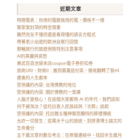
近期文章
時間電表：你用的電跟我用的電，價格不一樣
聖家堂封頂的時空情書
雖然完全不懂但還是看得懂的語言方程式
帶著老小出遊的歐洲自駕行回憶
郵輪旅行的旅遊保險特別注意事項
AI的美麗與哀愁
東武百貨池袋本店coupon電子券折扣券
旅商180、財商0：搬到嘉義這社區，徹底翻轉了我44
歲後的人生劇本
受保護的內容: 台灣佛教的地位
受保護的內容: 關於佛教的一堂課
人腦才是核心！在這個大家都用 AI 的年代，我們該如
何不被淘汰？從托拉查人民族誌與『次葬』談起
受保護的內容: 托拉雅五種神聖而獨特的葬禮傳統
允許一切發生：從萬水千山的旅途，到拼湊博士論文的
生命養分
五千篇文章的數位考古：在修復連結中，找回半生歲月