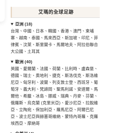
艾瑪的全球足跡
亞洲 (18)
台灣、中國、日本、韓國、香港、澳門、柬埔
寨、越南、泰國、馬來西亞、新加坡、印尼、菲
律賓、汶萊、斯里蘭卡、馬爾地夫、阿拉伯聯合
大公國、土耳其
歐洲 (40)
英國、愛爾蘭、法國、荷蘭、比利時、盧森堡、
德國、瑞士、奧地利、捷克、斯洛伐克、斯洛維
尼亞、匈牙利、波蘭、列支敦士登、西班牙、葡
萄牙、義大利、梵諦岡、聖馬利諾、安道爾、馬
爾他、希臘、冰島、挪威、瑞典、丹麥、芬蘭、
俄羅斯、烏克蘭 (克里米亞)、愛沙尼亞、拉脫維
亞、立陶宛、保加利亞、羅馬尼亞、阿爾巴尼
亞、波士尼亞與赫塞哥維納、蒙特內哥羅、克羅
埃西亞、摩納哥