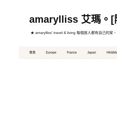
amarylliss 艾瑪
★ amarylliss' travel & living 每個旅人
Primary
Skip
首頁
Europe
France
Japan
HK&Ma
Menu
to
content