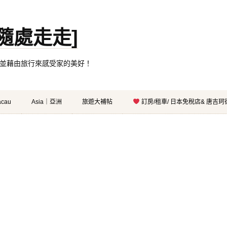
。[隨處走走]
都有自己的家，並藉由旅行來感受家的美好！
cau
Asia｜亞洲
旅遊大補帖
訂房/租車/ 日本免稅店& 唐吉