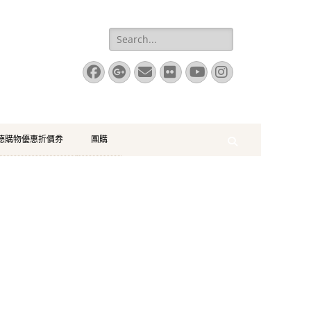
Search
for:
Facebook
Googleplus
Email
Flickr
YouTube
Instagram
珂德購物優惠折價券
團購
Search