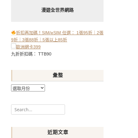
漫遊全世界網路
折扣再加碼！SIM/eSIM 任選： 1張95折｜2張
9折｜3張88折｜5張以上85折
九折折扣碼： TTB90
彙整
彙
整
Search
for:
近期文章