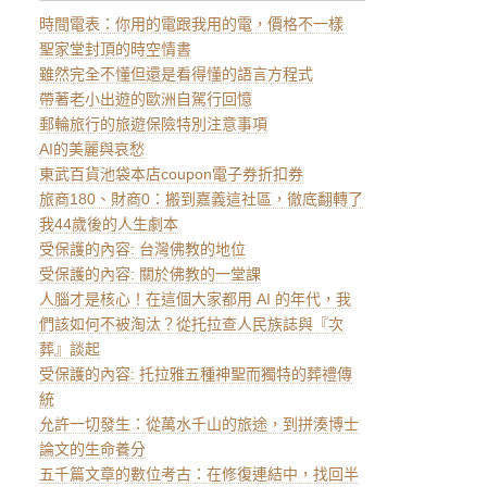
時間電表：你用的電跟我用的電，價格不一樣
聖家堂封頂的時空情書
雖然完全不懂但還是看得懂的語言方程式
帶著老小出遊的歐洲自駕行回憶
郵輪旅行的旅遊保險特別注意事項
AI的美麗與哀愁
東武百貨池袋本店coupon電子券折扣券
旅商180、財商0：搬到嘉義這社區，徹底翻轉了
我44歲後的人生劇本
受保護的內容: 台灣佛教的地位
受保護的內容: 關於佛教的一堂課
人腦才是核心！在這個大家都用 AI 的年代，我
們該如何不被淘汰？從托拉查人民族誌與『次
葬』談起
受保護的內容: 托拉雅五種神聖而獨特的葬禮傳
統
允許一切發生：從萬水千山的旅途，到拼湊博士
論文的生命養分
五千篇文章的數位考古：在修復連結中，找回半